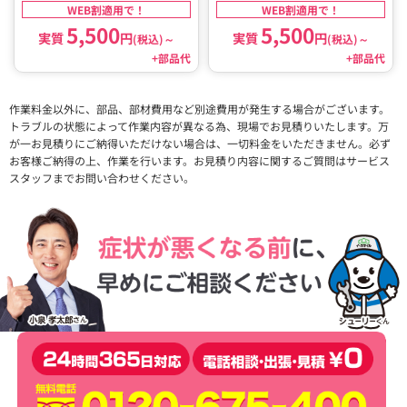
WEB割適用で！
WEB割適用で！
5,500
5,500
実質
円
実質
円
(税込)
～
(税込)
～
+部品代
+部品代
作業料金以外に、部品、部材費用など別途費用が発生する場合がございます。
トラブルの状態によって作業内容が異なる為、現場でお見積りいたします。万
が一お見積りにご納得いただけない場合は、一切料金をいただきません。必ず
お客様ご納得の上、作業を行います。お見積り内容に関するご質問はサービス
スタッフまでお問い合わせください。