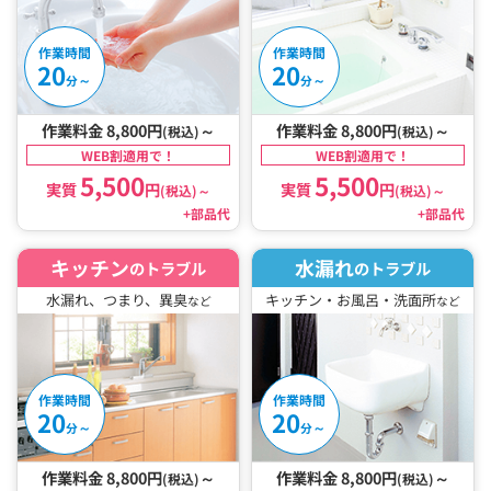
作業時間
作業時間
20
20
～
～
分
分
作業料金 8,800円
～
作業料金 8,800円
～
(税込)
(税込)
WEB割適用で！
WEB割適用で！
5,500
5,500
実質
円
実質
円
(税込)
～
(税込)
～
+部品代
+部品代
キッチン
水漏れ
のトラブル
のトラブル
水漏れ、つまり、異臭
キッチン・お風呂・洗面所
など
など
作業時間
作業時間
20
20
～
～
分
分
作業料金 8,800円
～
作業料金 8,800円
～
(税込)
(税込)