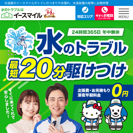
水道屋のイースマイルがトイレのつまりや水漏れ、水道設備の故障に出張修理