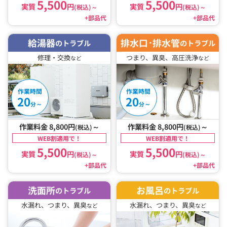
5,500
5,500
実質
円
実質
円
(税込)
～
(税込)
～
+部品代
+部品代
給湯器
排水口･排水管
のトラブル
のトラブル
修理・交換
つまり、異臭、高圧洗浄
など
など
作業時間
作業時間
20
20
～
～
分
分
作業料金 8,800円
～
作業料金 8,800円
～
(税込)
(税込)
WEB割適用で！
WEB割適用で！
5,500
5,500
実質
円
実質
円
(税込)
～
(税込)
～
+部品代
+部品代
洗面所
お風呂
のトラブル
のトラブル
水漏れ、つまり、異臭
水漏れ、つまり、異臭
など
など