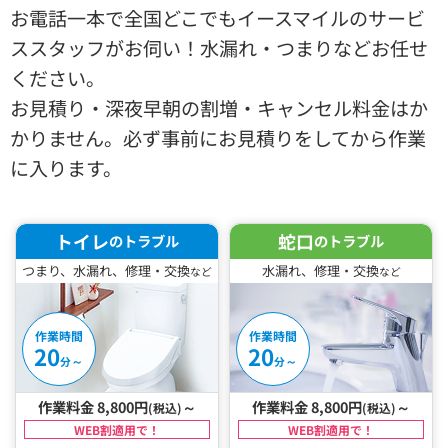
お電話一本で全国どこでもイースマイルのサービ
ススタッフがお伺い！水漏れ・つまりなどお任せ
ください。
お見積り・深夜早朝の割増・キャンセル料金はか
かりません。必ず事前にお見積りをしてから作業
に入ります。
トイレ
蛇口
のトラブル
のトラブル
つまり、水漏れ、修理・交換
水漏れ、修理・交換
など
など
作業時間
作業時間
20
20
～
～
分
分
作業料金 8,800円
～
作業料金 8,800円
～
(税込)
(税込)
WEB割適用で！
WEB割適用で！