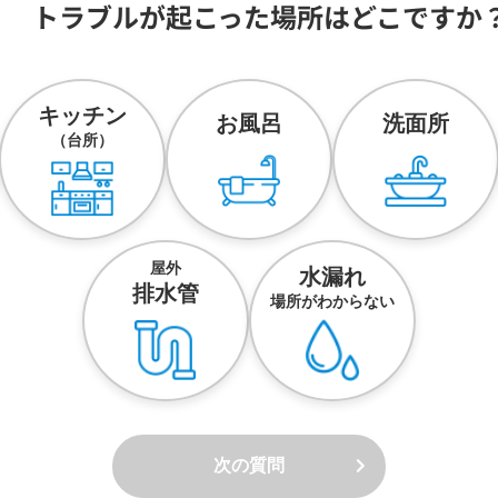
トラブルが起こった場所は
どこですか
キッチン
お風呂
洗面所
（台所）
屋外
水漏れ
排水管
場所がわからない
次の質問