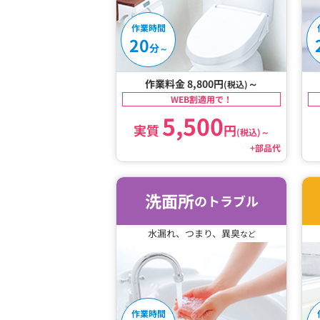
作業時間
20
分
～
作業料金 8,800円
～
(税込)
WEB割適用で！
5,500
実質
円
(税込)
～
+部品代
洗面所
のトラブル
水漏れ、つまり、異臭
など
作業時間