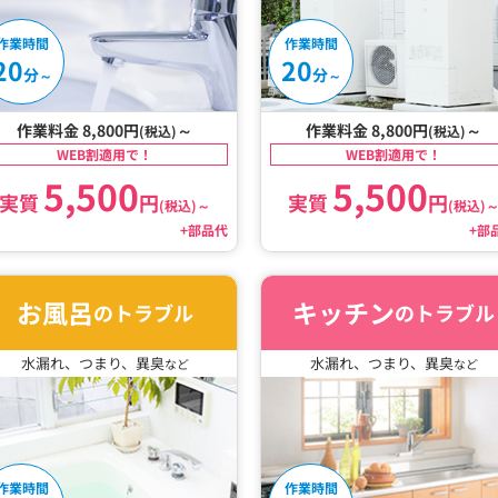
作業時間
作業時間
20
20
分
分
～
～
作業料金 8,800円
～
作業料金 8,800円
～
(税込)
(税込)
WEB割適用で！
WEB割適用で！
5,500
5,500
実質
円
実質
円
(税込)
～
(税込)
+部品代
+部
お風呂
キッチン
のトラブル
のトラブル
水漏れ、つまり、異臭
水漏れ、つまり、異臭
など
など
作業時間
作業時間