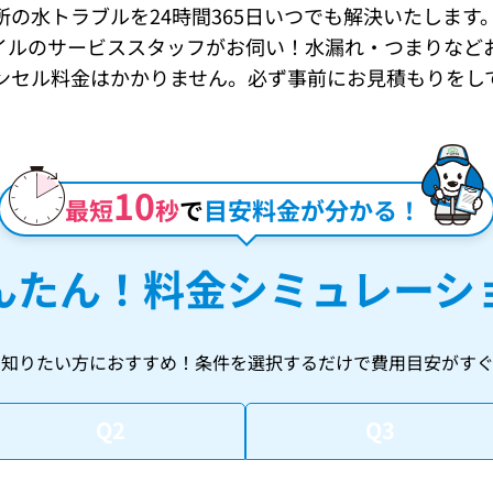
の水トラブルを24時間365日いつでも解決いたします
イルのサービススタッフがお伺い！水漏れ・つまりなど
ンセル料金はかかりません。必ず事前にお見積もりをし
10
最短
秒
で
目安料金が分かる！
んたん！
料金シミュレーシ
を知りたい方におすすめ！
条件を選択するだけで費用目安がすぐ
Q2
Q3