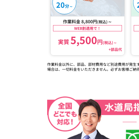
20
分
～
作業料金 8,800円
～
(税込)
WEB割適用で！
5,500
実質
円
(税込)
～
+部品代
作業料金以外に、部品、部材費用など別途費用が発生
場合は、一切料金をいただきません。必ずお客様ご納