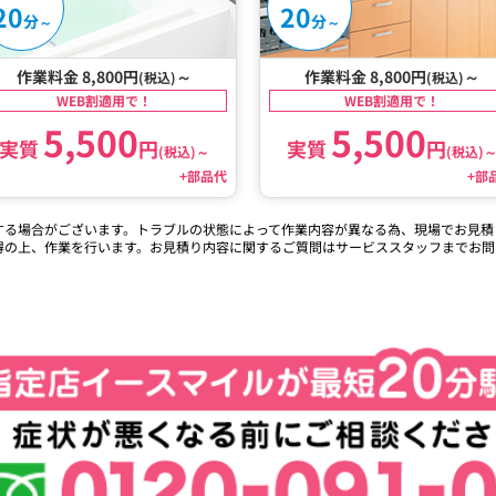
20
20
分
分
～
～
作業料金 8,800円
～
作業料金 8,800円
～
(税込)
(税込)
WEB割適用で！
WEB割適用で！
5,500
5,500
実質
円
実質
円
(税込)
～
(税込)
+部品代
+部
する場合がございます。トラブルの状態によって作業内容が異なる為、現場でお見積
得の上、作業を行います。お見積り内容に関するご質問はサービススタッフまでお問