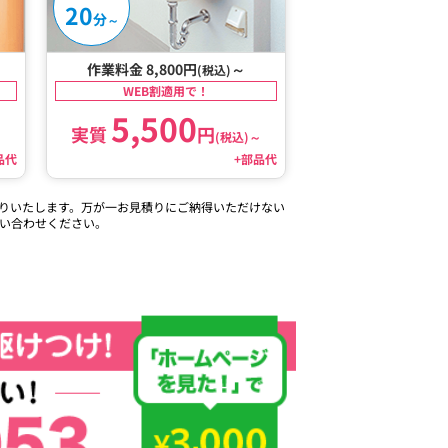
20
分
～
作業料金 8,800円
～
(税込)
WEB割適用で！
5,500
実質
円
～
(税込)
～
品代
+部品代
りいたします。万が一お見積りにご納得いただけない
い合わせください。