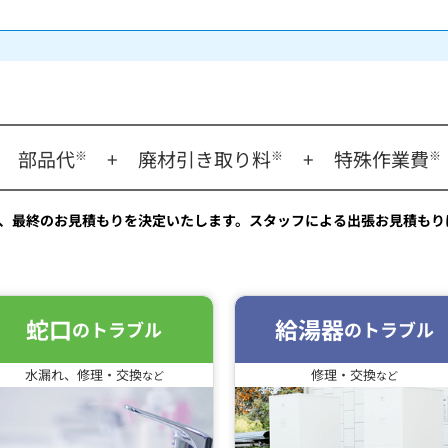
部品代
+
廃材引き取り料
+
特殊作業費
※
※
※
、最終のお見積もりを決定いたします。スタッフによる出張お見積もり
蛇口
給湯器
のトラブル
のトラブル
水漏れ、修理・交換
修理・交換
など
など