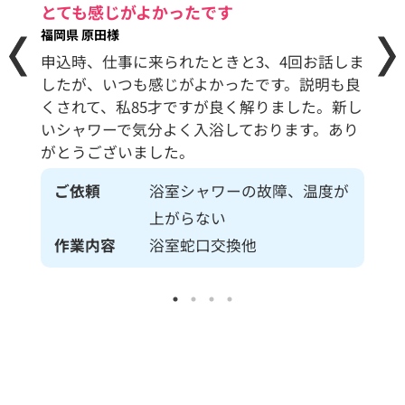
早朝
不安
とても感じがよかったです
た
福岡県 原田様
茨城県
申込時、仕事に来られたときと3、4回お話しま
説明
すが、
したが、いつも感じがよかったです。説明も良
まし
まし
くされて、私85才ですが良く解りました。新し
うっ
ざいま
いシャワーで気分よく入浴しております。あり
をお
頼んで
がとうございました。
かり
き感謝
ご依頼
浴室シャワーの故障、温度が
ありが
ご
上がらない
作
作業内容
浴室蛇口交換他
修れ