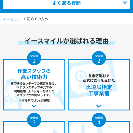
よくある質問
> 初めての方へ
イースマイル公式サイト TOP
イースマイルが選ばれる理由
point
point
1
2
作業スタッフの
高い技術力
各市区町村で
正式に認可を受けた
専門研修センターでの講習を受け、
水道局指定
ベテランスタッフの元での
現場経験（計6ヶ月）を積んだ
工事業者
スタッフがお伺いします。
※他社平均は1ヶ月程度
point
point
3
4