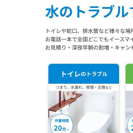
水のトラブル
トイレや蛇口、排水管など様々な場所
お電話一本で全国どこでもイースマ
お見積り・深夜早朝の割増・キャン
トイレ
のトラブル
つまり、水漏れ、修理・交換
など
作業時間
20
分
～