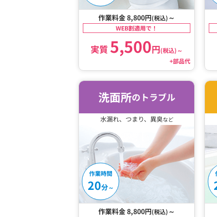
作業料金 8,800円
～
(税込)
WEB割適用で！
5,500
実質
円
(税込)
～
+部品代
洗面所
のトラブル
水漏れ、つまり、異臭
など
作業時間
20
分
～
作業料金 8,800円
～
(税込)