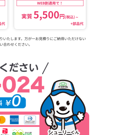
WEB割適用で！
5,500
実質
円
～
(税込)
～
品代
+部品代
りいたします。万が一お見積りにご納得いただけない
い合わせください。