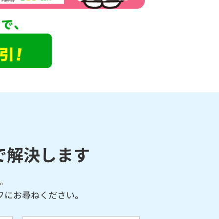
で解決します
。
フにお尋ねください。