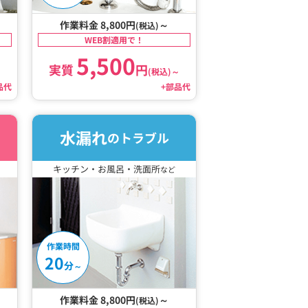
作業料金 8,800円
～
(税込)
WEB割適用で！
5,500
実質
円
～
(税込)
～
品代
+部品代
水漏れ
のトラブル
キッチン・お風呂・洗面所
など
作業時間
20
分
～
作業料金 8,800円
～
(税込)