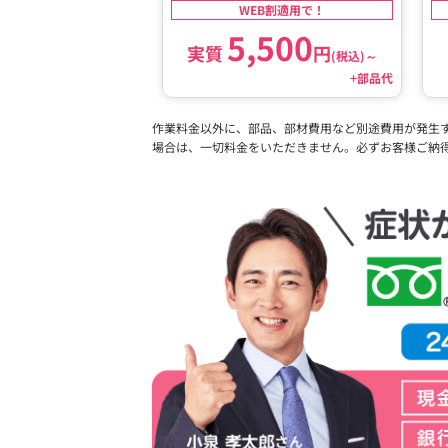
WEB割適用で！
5,500
実質
円
(税込)
～
+部品代
作業料金以外に、部品、部材費用など別途費用が発生
場合は、一切料金をいただきません。必ずお客様ご納