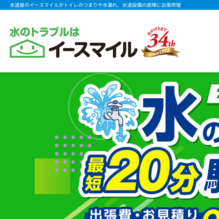
水道屋のイースマイルがトイレのつまりや水漏れ、水道設備の故障に出張修理