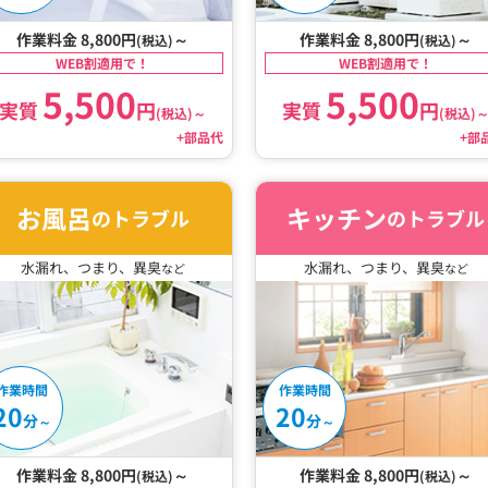
作業料金 8,800円
～
作業料金 8,800円
～
(税込)
(税込)
WEB割適用で！
WEB割適用で！
5,500
5,500
実質
円
実質
円
(税込)
～
(税込)
+部品代
+部
お風呂
キッチン
のトラブル
のトラブル
水漏れ、つまり、異臭
水漏れ、つまり、異臭
など
など
作業時間
作業時間
20
20
分
分
～
～
作業料金 8,800円
～
作業料金 8,800円
～
(税込)
(税込)