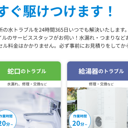
すぐ駆けつけます！
の水トラブルを24時間365日いつでも解決いたします
イルのサービススタッフがお伺い！水漏れ・つまりなど
セル料金はかかりません。必ず事前にお見積りをしてか
蛇口
給湯器
のトラブル
のトラブル
水漏れ、修理・交換
修理・交換
など
など
作業時間
作業時間
20
20
分
分
～
～