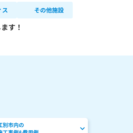
ィス
その他施設
します！
江別市内の
施工事例&費用例