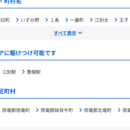
・町村名
朝日町
いずみ野
１条
一番町
江別太
王子
すべて表示
アに駆けつけ可能です
江別駅
豊幌駅
区町村
雨竜郡雨竜町
雨竜郡妹背牛町
雨竜郡北竜町
雨