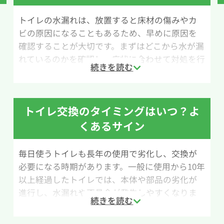
トイレの水漏れは、放置すると床材の傷みやカ
ビの原因になることもあるため、早めに原因を
確認することが大切です。まずはどこから水が漏
れているのかを確認し、症状に合わせて対処を行
いましょう。
トイレ水漏れでよく見られる症状には、「タンク
と便器の接続部分から水が漏れている」「給水管
トイレ交換のタイミングはいつ？よ
の接続部分や止水栓から水が漏れている」「トイ
くあるサイン
レと床の間から水が漏れている」といったケース
があります。
毎日使うトイレも長年の使用で劣化し、交換が
必要になる時期があります。一般に使用から10年
例えば床に水が溜まっている場合でも、便器の下
以上経過したトイレでは、本体や部品の劣化が
から染み出しているのか、給水管から垂れた水な
進行し、水漏れや不具合が発生しやすくなりま
のかによって原因が異なるため、水漏れの発生場
す。交換時期のサインは次の通りです。
所を見極めることが重要です。