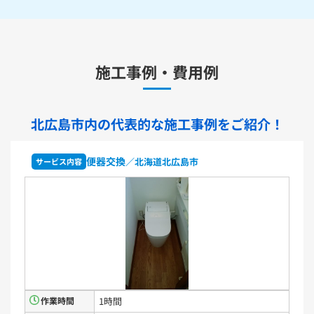
水栓金具
キッチン用水栓金具
施工事例・費用例
TKS05321J
TKS05321Z
TKS05305JA
TKS05305ZA
TKS05320J
TKS05301J
TKS05311J
TKS05310J
TKS05304J
TKS05309J +分岐金具(THF22R)
北広島市内の代表的な
施工事例をご紹介！
洗面化粧台用水栓金具
TLHG30ES
TLHG30ERZ
TLN32TEFR
TLN32TEFRZ
便器交換
／北海道北広島市
サービス内容
TLHG31AEFR
TLHG31AEFZ
TLHG30EGR
TLHG30EGZ
TLS05301J
TLS05301Z
TLG05301J
TLG05301Z
TLC32ER
TLC32ERZ
LF-E345SYCN
洗濯機用水栓金具
TW11R
TW11RF
浴室用水栓金具
TBV03401J1
TBV03401Z1
TBV03423J1
TBV03423Z1
作業時間
1時間