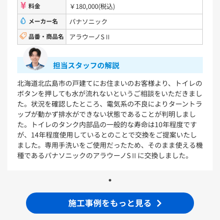
料金
￥180,000(税込)
洗面化粧台
メーカー名
パナソニック
品番・商品名
アラウーノSⅡ
VシリーズLMPB060A1GDC1G+LDPB060BAGEN2
VシリーズLMPB075A1GDC1G+LDPB075BAGEN2
VシリーズLMPB075A3GDC1G+LDPB075BAGEN2
担当スタッフの解説
VシリーズLMPB075B1GDC1G+LDPB075BAGEN2
VシリーズLMPB075B3GDC1G+LDPB075BAGEN2
北海道北広島市の戸建てにお住まいのお客様より、トイレの
ボタンを押しても水が流れないというご相談をいただきまし
浴室
た。状況を確認したところ、電気系の不良によりターントラ
ップが動かず排水ができない状態であることが判明しまし
シンラ
サザナ
た。トイレのタンク内部品の一般的な寿命は10年程度です
が、14年程度使用しているとのことで交換をご提案いたし
キッチン
ました。専用手洗いをご使用だったため、そのまま使える機
種であるパナソニックのアラウーノSⅡに交換しました。
ミッテ
施工事例をもっと見る