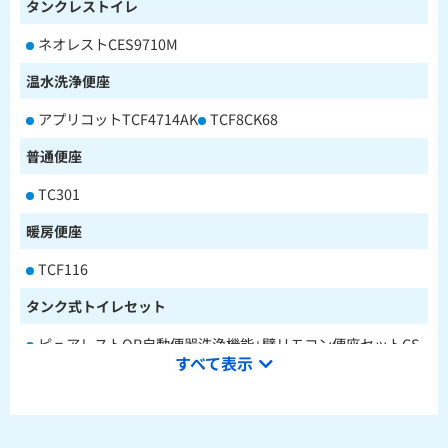
タンクレストイレ
ネオレストCES9710M
温水洗浄便座
アプリコットTCF4714AK
TCF8CK68
普通便座
TC301
暖房便座
TCF116
タンク式トイレセット
ピュアレストQR自動便器洗浄機能+壁リモコン便座セットCS
すべて表示
232BM+SH233BA+TCF4714AK
ピュアレストQR本体操作型便座セットCS232BM+SH233BA
+TCF8CK68