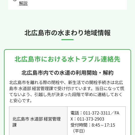
解説
場合は、早めの交換が得策でしょう。
こうしたサインに気付いたら、放置せずに対処
することが大切です。必要に応じて専門の業者に
北広島市の
水まわり地域情報
相談し、トイレ交換を検討すると安心です。
北広島市における水トラブル連絡先
北広島市内での水道の利用開始・解約
北広島市を離れる際の閉栓や、新生活での開栓手続きは北広
島市 水道部 経営管理課で受け付けています。当日になって慌
てないよう、引越し先が決まった段階で早めに連絡しておく
と安心です。
電話：011-372-3311／FA
北広島市 水道部 経営管理
X：011-373-2903
課
受付時間：8:45～17:15
（平日）