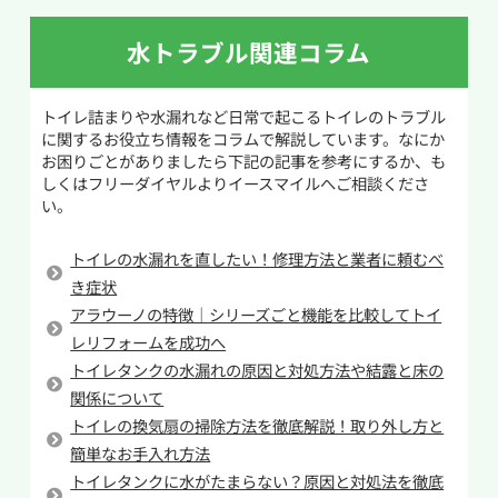
・水漏れ：経年劣化によりパッキン類や配管に不
主な原因としては、タンクと便器の接続部分にあ
具合が生じ、水が漏れるケースは交換の重要なサ
るパッキンや部品の劣化、給水管の劣化、便器の
水トラブル関連コラム
インです。水漏れを発見したら早急に対処しまし
ひび割れなどが考えられます。また、トイレは湿
ょう。
度が高くなりやすいため、タンクや便器に結露
トイレ詰まりや水漏れなど日常で起こるトイレのトラブル
・便器やタンクのひび割れ：陶器部分にヒビが
が発生して水滴が落ちているケースもあります。
に関するお役立ち情報をコラムで解説しています。なにか
入っていると、放置すれば水漏れにつながるため
お困りごとがありましたら下記の記事を参考にするか、も
水漏れに気づいたら、まず周囲を乾いた布で拭
危険です。便器にひび割れが見つかったら、早め
しくはフリーダイヤルよりイースマイルへご相談くださ
き取り、どこから水が出てくるのかを確認しまし
い。
に新しいトイレへの交換を検討しましょう。
ょう。原因を特定することで、適切な対処や修理
・流れが悪い・詰まりやすい：長年使用したト
につなげることができます。
トイレの水漏れを直したい！修理方法と業者に頼むべ
イレでは洗浄口や排水管に汚れが蓄積し、水の
き症状
流れが弱くなったり詰まりが起きやすくなりま
アラウーノの特徴｜シリーズごと機能を比較してトイ
す。頻繁に詰まる・流れが悪い場合は経年劣化が
レリフォームを成功へ
疑われます。
トイレタンクの水漏れの原因と対処方法や結露と床の
・部品故障が頻発する：レバーの動きが悪い、
関係について
水が止まらないなど細かなトラブルが増えてきた
トイレの換気扇の掃除方法を徹底解説！取り外し方と
ら交換時期のサインです。修理を繰り返すより新
簡単なお手入れ方法
品に替えた方が結果的に安く済むこともありま
トイレタンクに水がたまらない？原因と対処法を徹底
す。特に古いトイレで部品の製造が終了している