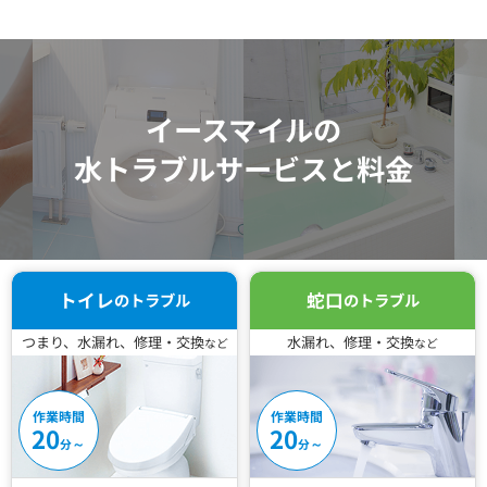
イースマイルの
水トラブルサービスと料金
トイレ
蛇口
のトラブル
のトラブル
つまり、水漏れ、修理・交換
水漏れ、修理・交換
など
など
作業時間
作業時間
20
20
～
～
分
分