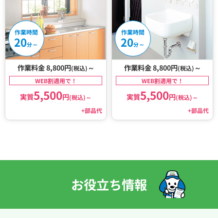
作業時間
作業時間
20
20
～
～
分
分
作業料金 8,800円
～
作業料金 8,800円
～
(税込)
(税込)
WEB割適用で！
WEB割適用で！
5,500
5,500
実質
円
実質
円
(税込)
～
(税込)
～
+部品代
+部品代
お役立ち情報