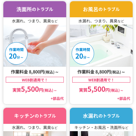
洗面所
お風呂
のトラブル
のトラブル
水漏れ、つまり、異臭
水漏れ、つまり、異臭
など
など
作業時間
作業時間
20
20
～
～
分
分
作業料金 8,800円
～
作業料金 8,800円
～
(税込)
(税込)
WEB割適用で！
WEB割適用で！
5,500
5,500
実質
円
実質
円
(税込)
～
(税込)
～
+部品代
+部品代
キッチン
水漏れ
のトラブル
のトラブル
水漏れ、つまり、異臭
キッチン・お風呂・洗面所
など
など