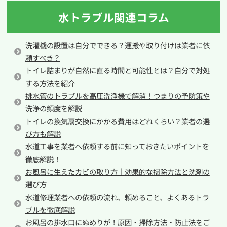
水トラブル関連コラム
洗濯機の設置は自分でできる？運搬や取り付けは業者に依
頼すべき？
トイレ詰まりが自然に直る時間と可能性とは？自分で対処
する方法を紹介
排水管のトラブルを高圧洗浄機で解消！つまりの予防策や
洗浄の頻度を解説
トイレの換気扇交換にかかる費用はどれくらい？業者の選
び方も解説
水道工事を業者へ依頼する前に知っておきたいポイントを
徹底解説！
お風呂に生えたカビの取り方｜効果的な掃除方法と洗剤の
選び方
水道修理業者への依頼の流れ、頼めること、よくあるトラ
ブルを徹底解説
お風呂の排水口にぬめりが！原因・掃除方法・防止法をご