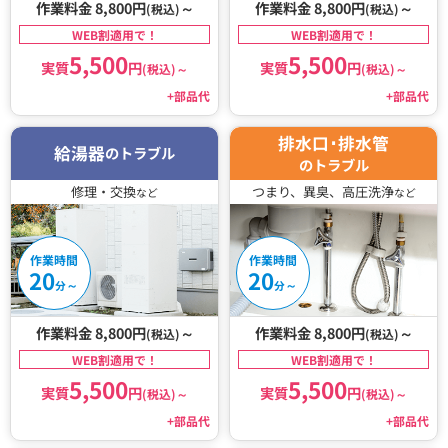
作業料金 8,800円
～
作業料金 8,800円
～
(税込)
(税込)
WEB割適用で！
WEB割適用で！
5,500
5,500
実質
円
実質
円
(税込)
～
(税込)
～
+部品代
+部品代
排水口･排水管
給湯器
のトラブル
のトラブル
修理・交換
つまり、異臭、高圧洗浄
など
など
作業時間
作業時間
20
20
～
～
分
分
作業料金 8,800円
～
作業料金 8,800円
～
(税込)
(税込)
WEB割適用で！
WEB割適用で！
5,500
5,500
実質
円
実質
円
(税込)
～
(税込)
～
+部品代
+部品代