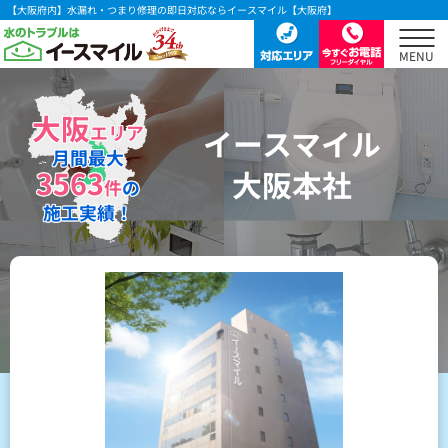
【大阪府内】水漏れ・つまり修理の即日対応ならイースマイル【大阪府】
大阪
エリア
イースマイル
月間最大
3563
大阪本社
件
の
施工実績！