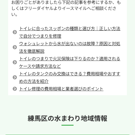
果的です。
お困りごとがありましたら下記の記事を参考にするか、も
を抜き、水がかからないようビニールで包んでお
しくはフリーダイヤルよりイースマイルへご相談くださ
い。
きましょう。
尿石は放置すると落としにくくなるだけでな
トイレの止水栓の多くはネジタイプなのでマイ
く、トイレの嫌な臭いの原因にもなります。こま
トイレに合ったスッポンの種類と選び方｜正しい方法
ナスドライバーを用意し、時計回りに回して栓を
めに掃除を行い、尿石を溜めないことが清潔な
で自分でつまりを修理
閉めてください。栓を閉めるときは何周回したか
トイレを保つポイントです。
ウォシュレットから水が出ないのは故障？原因と対処
を覚えておくと再度止水栓を開けるときに同じ水
法を徹底解説
量が供給されるように設定できます。
トイレのつまりで火災保険は下りるのか？適用される
ケースや請求方法など
止水栓の中には水漏れやサビ、汚れが原因で癒
トイレのタンクのみ交換はできる？費用相場やおすす
着してしまい止水栓が回らないときもあります。
めの方法を紹介
無理に回そうとすると給水管を破損させてしまい
トイレ修理の費用相場と業者選びのポイント
かねないので、無理に回そうとせずに屋外にある
元栓を閉め、水道業者へ連絡をしてください。
練馬区の
水まわり地域情報