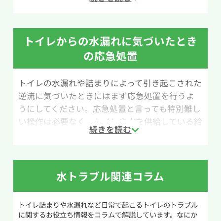
めの掃除と定期的なメンテナンスが大切です。こ
こでは、クエン酸水を使ったトイレ掃除の方法
を紹介します。
トイレからの水漏れに気づいたとき
用意するものは、クエン酸（小さじ1/2）、水
の応急処置
200ml、スプレーボトル、トイレ用ブラシです。
尿石はアルカリ性の汚れのため、酸性であるクエ
トイレの水漏れや詰まりによって引き起こされた
ン酸水を使うことで汚れを分解しやすくなりま
逆流に気づいたときにはまず応急処置を行うよ
す。水200mlにクエン酸小さじ1/2を溶かし、ス
うにしてください。応急処置と言っても特別難し
プレーボトルに入れてクエン酸水を作りましょ
い操作は必要なく、トイレや水を供給している給
う。
水栓についている止水栓を閉めて水がこれ以上流
れないようにするだけで被害拡大を防ぐことが
まず尿石が気になる部分にクエン酸水をスプレ
できます。
ーします。その上からトイレットペーパーをかぶ
せ、さらにクエン酸水をかけてパックのように
水トラブル関連コラム
トイレの止水栓はトイレ室内の壁もしくは床か
浸透させます。30分ほど放置したあと水を流し、
らタンクへ伸びる給水管についています。止水栓
トイレブラシでこすって汚れを落とします。頑固
トイレ詰まりや水漏れなど日常で起こるトイレのトラブル
を閉める前には漏電や感電を防ぐために乾いた
な尿石の場合は、同じ手順を数回繰り返すと効
に関するお役立ち情報をコラムで解説しています。なにか
手でウォシュレット(温水洗浄便座)などのプラグ