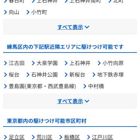
春日町
上石神井
上石神井南町
北町
向山
小竹町
すべて表示
練馬区内の下記駅近隣エリアに駆けつけ可能です
江古田
大泉学園
上石神井
小竹向原
桜台
石神井公園
新桜台
地下鉄赤塚
豊島園(東京都・西武豊島線)
中村橋
すべて表示
東京都内の駆けつけ可能市区町村
足立区
荒川区
板橋区
江戸川区