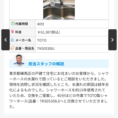
TW11R
TW11RF
浴室用水栓金具
TBV03401J1
TBV03401Z1
TBV03423J1
TBV03423Z1
作業時間
40分
料金
￥61,387(税込)
洗面化粧台
メーカー名
TOTO
品番・商品名
TKS05308J
VシリーズLMPB060A1GDC1G+LDPB060BAGEN2
VシリーズLMPB075A1GDC1G+LDPB075BAGEN2
VシリーズLMPB075A3GDC1G+LDPB075BAGEN2
担当スタッフの解説
VシリーズLMPB075B1GDC1G+LDPB075BAGEN2
VシリーズLMPB075B3GDC1G+LDPB075BAGEN2
東京都練馬区の戸建て住宅にお住まいのお客様から、シャワ
ーホースの水漏れで困っているとご相談をいただきました。
浴室
現地を訪問し状況を確認したところ、水漏れの原因は経年劣
化によるものでした。シャワーホースを約15年使用されて
シンラ
サザナ
いたため、交換をご提案し、40分ほどの作業でTOTO製シャ
ワーホース(品番：TKS05308J)へと交換させていただきまし
キッチン
た。
ミッテ