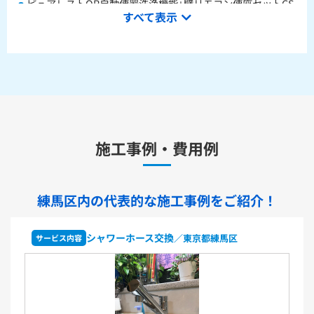
ピュアレストQR自動便器洗浄機能+壁リモコン便座セットCS
すべて表示
232BM+SH233BA+TCF4714AK
ピュアレストQR本体操作型便座セットCS232BM+SH233BA
+TCF8CK68
水栓金具
キッチン用水栓金具
施工事例・費用例
TKS05321J
TKS05321Z
TKS05305JA
TKS05305ZA
TKS05320J
TKS05301J
TKS05311J
TKS05310J
TKS05304J
TKS05309J +分岐金具(THF22R)
練馬区内の代表的な
施工事例をご紹介！
洗面化粧台用水栓金具
TLHG30ES
TLHG30ERZ
TLN32TEFR
TLN32TEFRZ
シャワーホース交換
／東京都練馬区
サービス内容
TLHG31AEFR
TLHG31AEFZ
TLHG30EGR
TLHG30EGZ
TLS05301J
TLS05301Z
TLG05301J
TLG05301Z
TLC32ER
TLC32ERZ
LF-E345SYCN
洗濯機用水栓金具