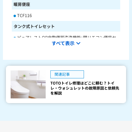
暖房便座
TCF116
タンク式トイレセット
ピュアレストQR自動便器洗浄機能+壁リモコン便座セ
すべて表示
ットCS232BM+SH233BA+TCF4714AK
ピュアレストQR本体操作型便座セットCS232BM+SH2
33BA+TCF8CK68
水栓金具
関連記事
TOTOトイレ修理はどこに頼む？トイ
キッチン用水栓金具
レ・ウォシュレットの故障原因と依頼先
を解説
TKS05321J
TKS05321Z
TKS05305JA
TKS05305ZA
TKS05320J
TKS05301J
TKS05311J
TKS05310J
TKS05304J
TKS05309J +分岐金具(THF22R)
洗面化粧台用水栓金具