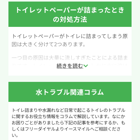
曹50cc・クエン酸100ccです。なお、重曹とクエ
トイレットペーパーが詰まったとき
ン酸が反応すると二酸化炭素が発生するため、
の対処方法
作業中は必ず換気をしながら行いましょう。
トイレットペーパーがトイレに詰まってしまう原
作業手順は次の通りです。まず、便器内の水位が
因は大きく分けて2つあります。
高い場合は、バケツなどで水を汲み出して普段の
水位まで減らします。次に、重曹を便器内にふり
一つ目の原因は大量に流しすぎたことによる詰ま
かけ、その上からクエン酸を入れます。続いて
りです。トイレットペーパーはたしかに水に溶け
50℃ほどのお湯をゆっくり注ぐと、重曹とクエン
やすく作られており、トイレへ流しても良いもの
酸が反応して泡が発生します。そのまま1時間ほ
ですが一度に大量のトイレットペーパーを流す
ど放置し、詰まりが改善しているか確認してくだ
のは詰まりの原因になるため注意してください。
水トラブル関連コラム
さい。
大量にトイレットペーパーを使用する際には何
回かに分けて流すなどの工夫をしてトイレを使う
ただし、水量が多い状態で行うと泡によって便器
トイレ詰まりや水漏れなど日常で起こるトイレのトラブル
ことでトイレつまりの予防になります。
から水があふれることがあるため、事前に水位
に関するお役立ち情報をコラムで解説しています。なにか
を下げておくことが大切です。また、重曹やクエ
お困りごとがありましたら下記の記事を参考にするか、も
二つ目の原因は流す際に使用する水量が少ない
しくはフリーダイヤルよりイースマイルへご相談くださ
ン酸を大量に入れすぎると逆に詰まりの原因に
い。
ことです。通常大便器には大と小の二通りの流し
なることもあるため、分量を守って作業を行いま