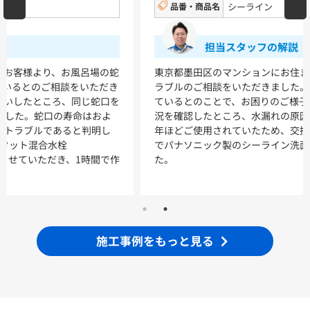
品番・商品名
シーライン
浴室
担当スタッフの解説
シンラ
サザナ
東京都墨田区のマンションにお住まいのお客様より、水栓ト
ラブルのご相談をいただきました。洗面台の下から水漏れし
キッチン
ているとのことで、お困りのご様子でした。ご自宅へ伺い状
況を確認したところ、水漏れの原因は経年劣化でした。12
ミッテ
年ほどご使用されていたため、交換をご提案し、2時間ほど
でパナソニック製のシーライン洗面台に交換取付いたしまし
た。
施工事例をもっと見る