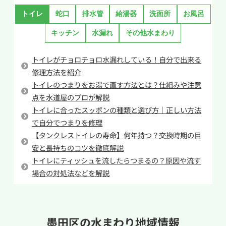
方があります。トイレットペーパーを使用するに
しょう。改善しない場合は無理をせず専門業者に
トイレ
蛇口
排水管
給湯器
洗面所
お風呂
も関わらず節水のためなどの理由で小で流した
相談するのがおすすめです。
場合、トイレットペーパーを押し流すための水
キッチン
水漏れ
その他水まわり
量に及ばずに排水管でつまらせてしまう可能性
があります。確かに使用する水量は節約になりま
トイレがチョロチョロ水漏れしている！自分で出来る
すがせいぜい1L~2Lの差なので約0.3円ほど。毎日
修理方法を紹介
1回節約した場合でも10円にも満たないため節約
トイレのつまりをお湯で直す方法とは？仕組みや注意
点を水道屋のプロが解説
としての効果は薄いです。
トイレに合ったスッポンの種類と選び方｜正しい方法
しかし、トイレが詰まってしまえば修理には最低
で自分でつまりを修理
でも8,000円近いお金がかかります。無理な節約
【タンクレストイレの寿命】何年持つ？交換時期の目
をしてトイレつまりを起こしてしまっては本末転
安と長持ちのコツを徹底解説
倒なので正しい水量で流すようにしましょう。
トイレにティッシュを流したらつまるの？原因や流す
場合の対処法などを解説
墨田区の
水まわり地域情報