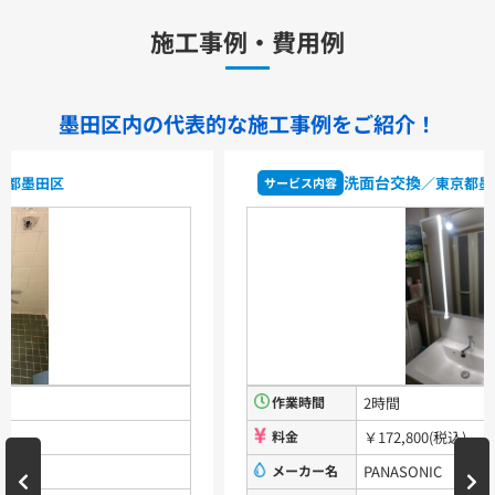
TLHG30ES
TLHG30ERZ
TLN32TEFR
施工事例・費用例
TLN32TEFRZ
TLHG31AEFR
TLHG31AEFZ
TLHG30EGR
TLHG30EGZ
TLS05301J
TLS05301Z
TLG05301J
TLG05301Z
TLC32ER
TLC32ERZ
LF-E345SYCN
墨田区内の代表的な
施工事例をご紹介！
洗濯機用水栓金具
洗面台交換
／東京都墨田区
サービス内容
TW11R
TW11RF
浴室用水栓金具
TBV03401J1
TBV03401Z1
TBV03423J1
TBV03423Z1
洗面化粧台
作業時間
2時間
VシリーズLMPB060A1GDC1G+LDPB060BAGEN2
VシリーズLMPB075A1GDC1G+LDPB075BAGEN2
料金
￥172,800(税込)
VシリーズLMPB075A3GDC1G+LDPB075BAGEN2
VシリーズLMPB075B1GDC1G+LDPB075BAGEN2
メーカー名
PANASONIC
VシリーズLMPB075B3GDC1G+LDPB075BAGEN2