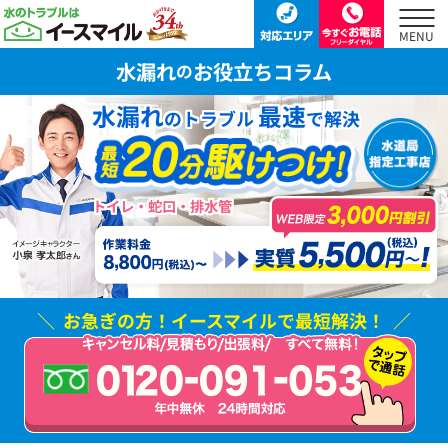
水漏れ
お役立ちコラム
の
水漏れ
最速
のトラブル
で解決
トイレ・蛇口・排水管
お急ぎの方！
イースマイルで最短解決！