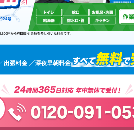
924号
8,800円からWEB割引金額を差し引いた料金です。
／出張料金 ／深夜早朝料金