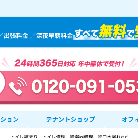
／出張料金 ／深夜早朝料金
ンション
テナントショップ
オフ
トイレ詰まり、トイレ修理、給湯器修理、蛇口水漏れ
など