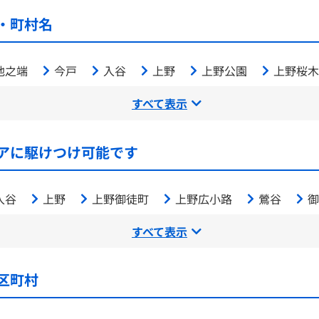
・町村名
池之端
今戸
入谷
上野
上野公園
上野桜木
すべて表示
アに駆けつけ可能です
入谷
上野
上野御徒町
上野広小路
鶯谷
御
すべて表示
区町村