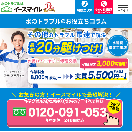
水のトラブル
お役立ちコラム
の
その他
最速
のトラブル
で解決
水漏れ・つまり・修理交換
お急ぎの方！
イースマイルで最短解決！