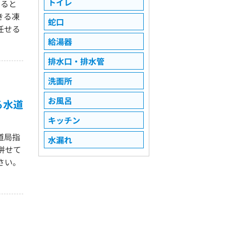
トイレ
なると
きる凍
蛇口
任せる
給湯器
排水口・排水管
洗面所
お風呂
る水道
キッチン
道局指
水漏れ
併せて
さい。