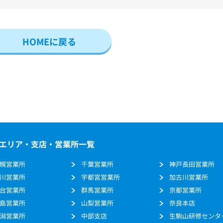
HOMEに戻る
エリア・支店・営業所一覧
幌営業所
千葉営業所
神戸長田営業所
川営業所
宇都宮営業所
加古川営業所
台営業所
群馬営業所
京都営業所
島営業所
山梨営業所
奈良本店
潟営業所
中部支店
生駒山研修センタ