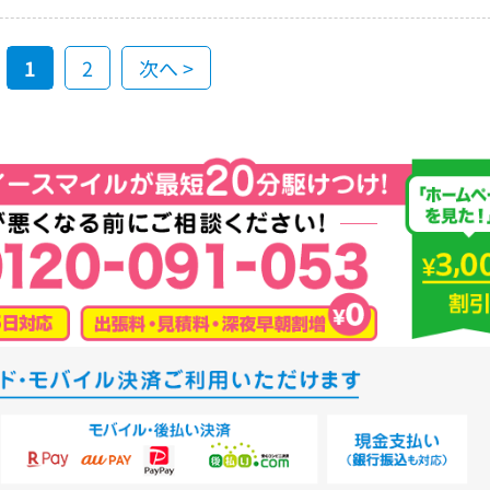
1
2
次へ >