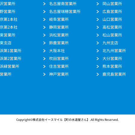
沢営業所
名古屋南営業所
岡山営業所
野営業所
名古屋瑞穂営業所
広島営業所
京第1本社
岐阜営業所
山口営業所
京第2本社
静岡営業所
高松営業所
東営業所
浜松営業所
松山営業所
東支店
鈴鹿営業所
九州支店
浜第1営業所
大阪本社
北九州営業所
浜第2営業所
吹田営業所
大分営業所
浜緑営業所
住吉営業所
熊本営業所
営業所
神戸営業所
鹿児島営業所
Copyright©株式会社イースマイル【町の水道屋さん】.All Rights Reserved.