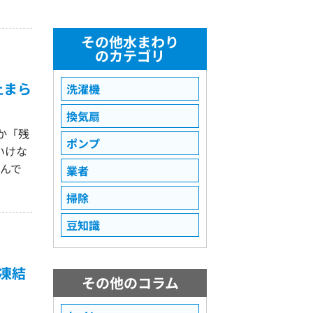
その他水まわり
のカテゴリ
止まら
洗濯機
換気扇
か「残
ポンプ
いけな
んで
業者
掃除
豆知識
凍結
その他のコラム