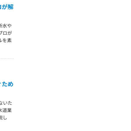
ロが解
断水や
プロが
ルを素
ぐため
ないた
水道業
説し