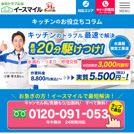
キッチン
お役立ちコラム
の
キッチン
最速
のトラブル
で解決
水漏れ・つまり・修理交換
お急ぎの方！
イースマイルで最短解決！