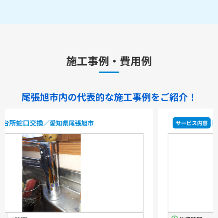
水栓金具
キッチン用水栓金具
施工事例・費用例
TKS05321J
TKS05321Z
TKS05305JA
TKS05305ZA
TKS05320J
TKS05301J
TKS05311J
TKS05310J
TKS05304J
TKS05309J +分岐金具(THF22R)
尾張旭市内の代表的な
施工事例をご紹介！
洗面化粧台用水栓金具
TLHG30ES
TLHG30ERZ
TLN32TEFR
TLN32TEFRZ
トイレ交換
／愛知県尾張旭市
サービス内容
TLHG31AEFR
TLHG31AEFZ
TLHG30EGR
TLHG30EGZ
TLS05301J
TLS05301Z
TLG05301J
TLG05301Z
TLC32ER
TLC32ERZ
LF-E345SYCN
洗濯機用水栓金具
TW11R
TW11RF
浴室用水栓金具
TBV03401J1
TBV03401Z1
TBV03423J1
TBV03423Z1