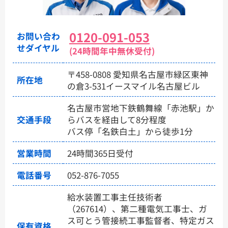
0120-091-053
お問い合わ
せダイヤル
(24時間年中無休受付)
〒458-0808 愛知県名古屋市緑区東神
所在地
の倉3-531イースマイル名古屋ビル
名古屋市営地下鉄鶴舞線「赤池駅」か
交通手段
らバスを経由して8分程度
バス停「名鉄白土」から徒歩1分
営業時間
24時間365日受付
電話番号
052-876-7055
給水装置工事主任技術者
（267614）、第二種電気工事士、ガ
ス可とう管接続工事監督者、特定ガス
保有資格