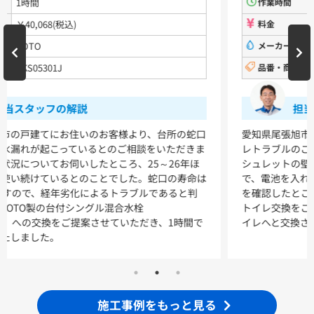
作業時間
2時間
料金
￥151,200(税込)
洗面化粧台
メーカー名
INAX LIXIL
品番・商品名
アメージュZ
VシリーズLMPB060A1GDC1G+LDPB060BAGEN2
VシリーズLMPB075A1GDC1G+LDPB075BAGEN2
VシリーズLMPB075A3GDC1G+LDPB075BAGEN2
担当スタッフの解説
VシリーズLMPB075B1GDC1G+LDPB075BAGEN2
VシリーズLMPB075B3GDC1G+LDPB075BAGEN2
愛知県尾張旭市の戸建て住宅にお住まいのお客様から、トイ
レトラブルのご相談をいただきました。お話によると、ウォ
浴室
シュレットの壁付リモコンを水没させてしまったとのこと
で、電池を入れ替えても復旧せずお困りのようでした。状況
シンラ
サザナ
を確認したところ使用年数が長く経年劣化も見られたため、
トイレ交換をご提案し、LIXIL INAX アメージュZの新しいト
キッチン
イレへと交換させていただきました。
ミッテ
施工事例をもっと見る