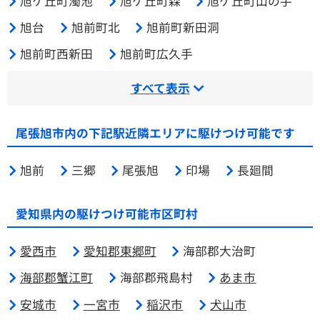
旭ケ丘町濁池
旭ケ丘町森
旭ケ丘町山の手
旭台
旭前町北
旭前町新田洞
旭前町西新田
旭前町広久手
すべて表示
尾張旭市内の下記駅近隣エリアに駆けつけ可能です
旭前
三郷
尾張旭
印場
長廻間
愛知県内の駆けつけ可能市区町村
愛西市
愛知郡東郷町
海部郡大治町
海部郡蟹江町
海部郡飛島村
あま市
安城市
一宮市
稲沢市
犬山市