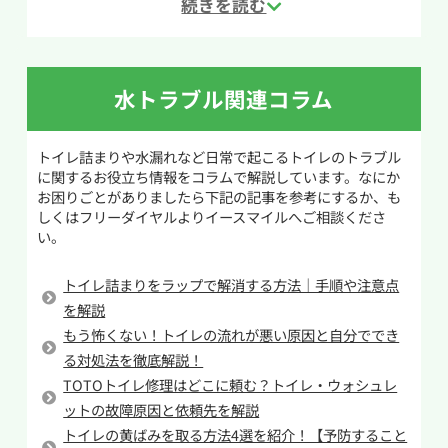
行ってください。
くり押し込み、中の空気を抜いて密閉状態を作り
ます。その後、勢いよく引き上げる動作を行い、
トイレつまりの原因がわからない状態であれば
詰まりの原因を引き出します。この動作を何度か
基本的にその原因を奥へ流さないようにするこ
繰り返し、ゴボゴボと空気が通るような音がす
水トラブル関連コラム
とが重要です。仮に流してはいけない異物や硬い
れば、つまりが解消された可能性があります。
物が原因の場合、奥へ流してしまうことで便器や
トイレ詰まりや水漏れなど日常で起こるトイレのトラブル
排水管を傷つけてトイレそのものを故障させる
つまりが解消されたか確認する際は、いきなり
に関するお役立ち情報をコラムで解説しています。なにか
原因となります。そのため、奥へ流してしまうの
レバーで大量の水を流すのではなく、バケツやペ
お困りごとがありましたら下記の記事を参考にするか、も
は悪手です。
ットボトルで少量ずつ水を流して様子を見ると安
しくはフリーダイヤルよりイースマイルへご相談くださ
い。
心です。もし改善しない場合や固形物が原因の場
また、トイレットペーパーなど流しても問題ない
合は、無理に作業を続けず専門業者へ相談する
ものが原因の場合でも、奥へ押し流した結果、排
トイレ詰まりをラップで解消する方法｜手順や注意点
ことをおすすめします。
水管の奥に詰まりが移動してしまう可能性があり
を解説
ます。便器内での詰まりや排水管の浅い位置での
もう怖くない！トイレの流れが悪い原因と自分ででき
詰まりであれば水道業者は除去しやすいですが、
る対処法を徹底解説！
TOTOトイレ修理はどこに頼む？トイレ・ウォシュレ
奥に行ってしまうと便器を一度取り外すなどの大
ットの故障原因と依頼先を解説
掛かりな工事となる可能性もあります。
トイレの黄ばみを取る方法4選を紹介！【予防すること