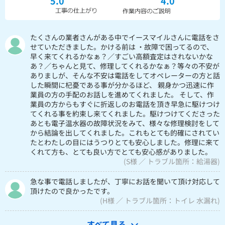
5.0
4.0
たくさんの業者さんがある中でイースマイルさんに電話をさ
せていただきました。かける前は ・故障で困ってるので、
早く来てくれるかなぁ？／すごい高額査定はされないかな
あ？／ちゃんと見て、修理してくれるかなぁ？等々の不安が
ありましが、そんな不安は電話をしてオペレーターの方と話
した瞬間に杞憂である事が分かるほど、 親身かつ迅速に作
業員の方の手配のお話しを進めてくれました。 そして、作
業員の方からもすぐに折返しのお電話を頂き早急に駆けつけ
てくれる事を約束し来てくれました。駆けつけてくださった
あとも電子温水器の故障状況をみて、様々な修理検討をして
から結論を出してくれました。これもとても的確にされてい
たとわたしの目にはうつりとても安心しました。修理に来て
くれて方も、とても良い方でとても安心感がありました。
(S様 ／ トラブル箇所：給湯器)
急な事で電話しましたが、丁寧にお話を聞いて頂け対応して
頂けたので良かったです。
(H様 ／ トラブル箇所：トイレ 水漏れ)
すべて見る