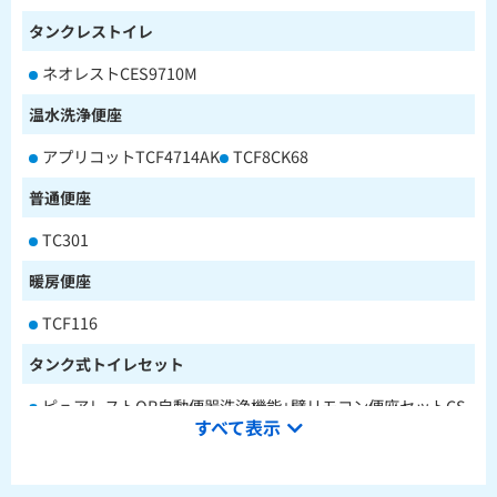
タンクレストイレ
ネオレストCES9710M
温水洗浄便座
アプリコットTCF4714AK
TCF8CK68
普通便座
TC301
暖房便座
TCF116
タンク式トイレセット
ピュアレストQR自動便器洗浄機能+壁リモコン便座セットCS
すべて表示
232BM+SH233BA+TCF4714AK
ピュアレストQR本体操作型便座セットCS232BM+SH233BA
+TCF8CK68