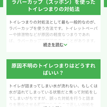
ラバーカップ（スッポン）を使った
トイレつまりの対処法
トイレつまりの対処法として最も一般的なのが、
ラバーカップを使う方法です。トイレットペーパ
ーや排泄物などが原因の軽度なつまりであれ
ば、ラバーカップで解消できることがあります。
ラバーカップはホームセンターやネットショップ
で1,000円前後で購入できるため、万が一のトラ
ブルに備えて1つ用意しておくと安心です。
原因不明のトイレつまりはどうすれ
用意するものは、ラバーカップ、水、大きめのビ
ばいい？
ニール袋です。作業の際は水が飛び散る可能性が
あるため、便器の周囲をビニール袋などで覆って
トイレが詰まってしまい水が流れない、もしくは
養生しておくと掃除の手間を減らせます。
水が溢れてしまっている状態だと焦って対処をし
てしまいがちですが、誤った対処を行うと詰ま
作業手順は次の通りです。まずラバーカップを排
りを悪化させる原因にもなるので正しい対処を
水口にしっかり密着させます。次にカップをゆっ