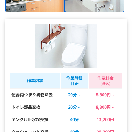
作業時間
作業料金
作業内容
目安
(税込)
便器内つまり異物除去
20分～
8,800円～
トイレ部品交換
20分～
8,800円～
アングル止水栓交換
40分
13,200円
ウォシュレット交換
40分
25,300円