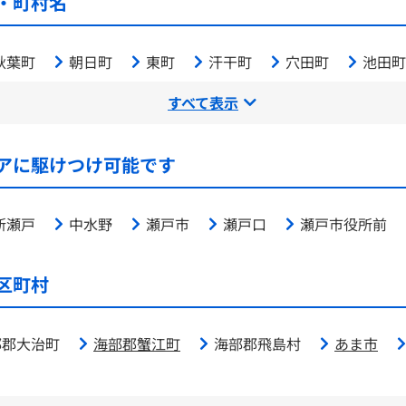
・町村名
秋葉町
朝日町
東町
汗干町
穴田町
池田町
すべて表示
アに駆けつけ可能です
新瀬戸
中水野
瀬戸市
瀬戸口
瀬戸市役所前
区町村
部郡大治町
海部郡蟹江町
海部郡飛島村
あま市