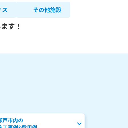
ィス
その他施設
します！
瀬戸市内の
施工事例&費用例