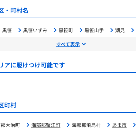
区・町村名
黒笹
黒笹いずみ
黒笹町
黒笹山手
潮見
すべて表示
リアに駆けつけ可能です
区町村
部郡大治町
海部郡蟹江町
海部郡飛島村
あま市