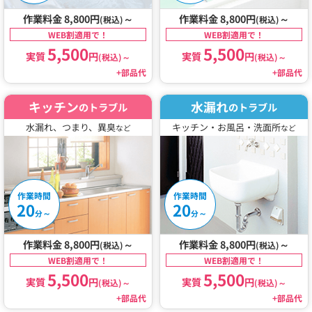
作業料金 8,800円
～
作業料金 8,800円
～
(税込)
(税込)
WEB割適用で！
WEB割適用で！
5,500
5,500
実質
円
実質
円
(税込)
～
(税込)
～
+部品代
+部品代
キッチン
水漏れ
のトラブル
のトラブル
水漏れ、つまり、異臭
キッチン・お風呂・洗面所
など
など
作業時間
作業時間
20
20
～
～
分
分
作業料金 8,800円
～
作業料金 8,800円
～
(税込)
(税込)
WEB割適用で！
WEB割適用で！
5,500
5,500
実質
円
実質
円
(税込)
～
(税込)
～
+部品代
+部品代