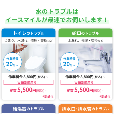
水のトラブルは
イースマイルが最速でお伺いします！
トイレ
蛇口
のトラブル
のトラブル
つまり、水漏れ、修理・交換
水漏れ、修理・交換
など
など
作業時間
作業時間
20
20
～
～
分
分
作業料金 8,800円
～
作業料金 8,800円
～
(税込)
(税込)
WEB割適用で！
WEB割適用で！
5,500
5,500
実質
円
実質
円
(税込)
～
(税込)
～
+部品代
+部品代
給湯器
排水口･排水管
のトラブル
のトラブル