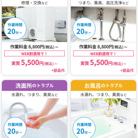
修理・交換
つまり、異臭、高圧洗浄
など
など
作業時間
作業時間
20
20
～
～
分
分
作業料金 8,800円
～
作業料金 8,800円
～
(税込)
(税込)
WEB割適用で！
WEB割適用で！
5,500
5,500
実質
円
実質
円
(税込)
～
(税込)
～
+部品代
+部品代
洗面所
お風呂
のトラブル
のトラブル
水漏れ、つまり、異臭
水漏れ、つまり、異臭
など
など
作業時間
作業時間
20
20
～
～
分
分