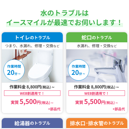
水のトラブルは
イースマイルが最速でお伺いします！
トイレ
蛇口
のトラブル
のトラブル
つまり、水漏れ、修理・交換
水漏れ、修理・交換
など
など
作業時間
作業時間
20
20
～
～
分
分
作業料金 8,800円
～
作業料金 8,800円
～
(税込)
(税込)
WEB割適用で！
WEB割適用で！
5,500
5,500
実質
円
実質
円
(税込)
～
(税込)
～
+部品代
+部品代
給湯器
排水口･排水管
のトラブル
のトラブル