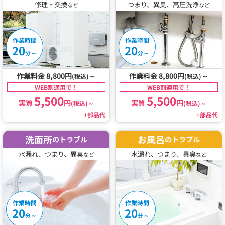
修理・交換
つまり、異臭、高圧洗浄
など
など
作業時間
作業時間
20
20
～
～
分
分
作業料金 8,800円
～
作業料金 8,800円
～
(税込)
(税込)
WEB割適用で！
WEB割適用で！
5,500
5,500
実質
円
実質
円
(税込)
～
(税込)
～
+部品代
+部品代
洗面所
お風呂
のトラブル
のトラブル
水漏れ、つまり、異臭
水漏れ、つまり、異臭
など
など
作業時間
作業時間
20
20
～
～
分
分