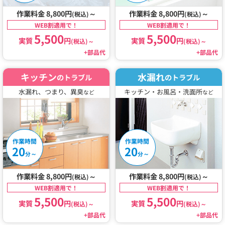
作業料金 8,800円
～
作業料金 8,800円
～
(税込)
(税込)
WEB割適用で！
WEB割適用で！
5,500
5,500
実質
円
実質
円
(税込)
～
(税込)
～
+部品代
+部品代
キッチン
水漏れ
のトラブル
のトラブル
水漏れ、つまり、異臭
キッチン・お風呂・洗面所
など
など
作業時間
作業時間
20
20
～
～
分
分
作業料金 8,800円
～
作業料金 8,800円
～
(税込)
(税込)
WEB割適用で！
WEB割適用で！
5,500
5,500
実質
円
実質
円
(税込)
～
(税込)
～
+部品代
+部品代