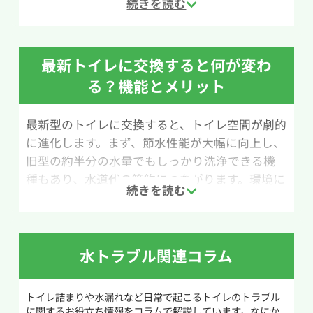
原因をほぐして流れやすくする方法です。
用意するものは、バケツ・50℃程度のお湯・重
曹50cc・クエン酸100ccです。なお、重曹とクエ
最新トイレに交換すると何が変わ
ン酸が反応すると二酸化炭素が発生するため、
る？機能とメリット
作業中は必ず換気をしながら行いましょう。
最新型のトイレに交換すると、トイレ空間が劇的
作業手順は次の通りです。まず、便器内の水位が
に進化します。まず、節水性能が大幅に向上し、
高い場合は、バケツなどで水を汲み出して普段の
旧型の約半分の水量でもしっかり洗浄できる機
水位まで減らします。次に、重曹を便器内にふり
種もあり、水道代の節約につながります。環境に
かけ、その上からクエン酸を入れます。続いて
も優しい点も魅力です。また、フチのない形状や
50℃ほどのお湯をゆっくり注ぐと、重曹とクエン
汚れをはじく表面コーティングが採用され、隅々
酸が反応して泡が発生します。そのまま1時間ほ
まで掃除しやすく清潔さを保ちやすくなっていま
ど放置し、詰まりが改善しているか確認してくだ
す。これにより掃除の手間も大幅に軽減します。
さい。
水トラブル関連コラム
さらに、快適機能も充実。フタが人を感知して自
ただし、水量が多い状態で行うと泡によって便器
トイレ詰まりや水漏れなど日常で起こるトイレのトラブル
動開閉する機能や、冬場に嬉しい暖房便座、温水
から水があふれることがあるため、事前に水位
に関するお役立ち情報をコラムで解説しています。なにか