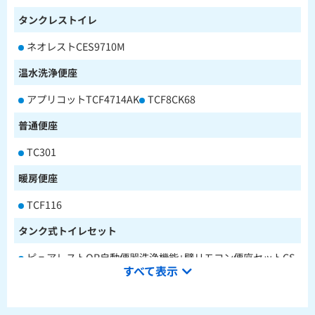
タンクレストイレ
ネオレストCES9710M
温水洗浄便座
アプリコットTCF4714AK
TCF8CK68
普通便座
TC301
暖房便座
TCF116
タンク式トイレセット
ピュアレストQR自動便器洗浄機能+壁リモコン便座セットCS
すべて表示
232BM+SH233BA+TCF4714AK
ピュアレストQR本体操作型便座セットCS232BM+SH233BA
+TCF8CK68