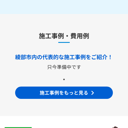
水栓金具
キッチン用水栓金具
施工事例・費用例
TKS05321J
TKS05321Z
TKS05305JA
TKS05305ZA
TKS05320J
TKS05301J
TKS05311J
TKS05310J
TKS05304J
TKS05309J +分岐金具(THF22R)
綾部市内の代表的な
施工事例をご紹介！
洗面化粧台用水栓金具
只今準備中です
TLHG30ES
TLHG30ERZ
TLN32TEFR
TLN32TEFRZ
TLHG31AEFR
TLHG31AEFZ
TLHG30EGR
TLHG30EGZ
TLS05301J
TLS05301Z
TLG05301J
TLG05301Z
TLC32ER
TLC32ERZ
LF-E345SYCN
施工事例をもっと見る
洗濯機用水栓金具
TW11R
TW11RF
浴室用水栓金具
TBV03401J1
TBV03401Z1
TBV03423J1
TBV03423Z1