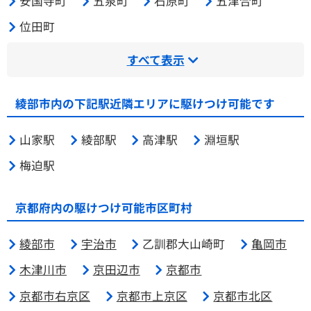
安国寺町
五泉町
石原町
五津合町
位田町
すべて表示
綾部市内の下記駅近隣エリアに駆けつけ可能です
山家駅
綾部駅
高津駅
淵垣駅
梅迫駅
京都府内の駆けつけ可能市区町村
綾部市
宇治市
乙訓郡大山崎町
亀岡市
木津川市
京田辺市
京都市
京都市右京区
京都市上京区
京都市北区