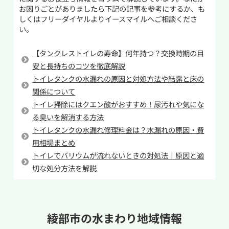
洗浄シャワー、脱臭ファンなど最新の設備が備
を下げておくことが大切です。また、重曹やクエ
お困りごとがありましたら下記の記事を参考にするか、も
わり、毎日のトイレ使用が一段と快適になりま
ン酸を大量に入れすぎると逆に詰まりの原因に
しくはフリーダイヤルよりイースマイルへご相談くださ
い。
す。安全性の面でも、立ち座りしやすい便座高さ
なることもあるため、分量を守って作業を行いま
の配慮や、ソフトクロージング機能で小さな子ど
しょう。改善しない場合は無理をせず専門業者に
【タンクレストイレの寿命】何年持つ？交換時期の目
もの指挟みを防止するなど細かな気遣いがされて
相談するのがおすすめです。
安と長持ちのコツを徹底解説
います。また、夜間に足元を優しく照らすライト
トイレタンクの水漏れの原因と対処方法や結露と床の
を搭載したモデルもあり、暗い中でも高齢の方が
関係について
安心して使えます。トイレ交換を検討する際は、
トイレ掃除にはクエン酸がおすすめ！尿汚れや気にな
最新機能に詳しい水まわりのプロに相談してみる
る臭いを解消する方法
と安心です。
トイレタンクの水漏れ修理料金は？水漏れの原因・費
用相場まとめ
トイレでバリウムが流れないときの対処法｜原因と適
切な処分方法を解説
綾部市の
水まわり地域情報