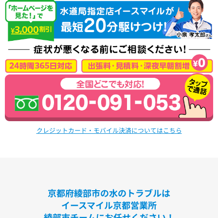
洗面化粧台
VシリーズLMPB060A1GDC1G+LDPB060BAGEN2
VシリーズLMPB075A1GDC1G+LDPB075BAGEN2
VシリーズLMPB075A3GDC1G+LDPB075BAGEN2
VシリーズLMPB075B1GDC1G+LDPB075BAGEN2
VシリーズLMPB075B3GDC1G+LDPB075BAGEN2
浴室
シンラ
サザナ
クレジットカード・モバイル決済についてはこちら
キッチン
ミッテ
京都府綾部市の水のトラブルは
イースマイル京都営業所
綾部市チームにお任せください！