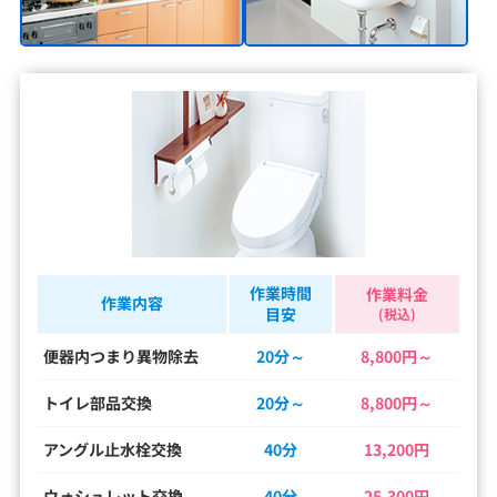
作業時間
作業料金
作業内容
目安
(税込)
便器内つまり異物除去
20分～
8,800円～
トイレ部品交換
20分～
8,800円～
アングル止水栓交換
40分
13,200円
ウォシュレット交換
40分
25,300円