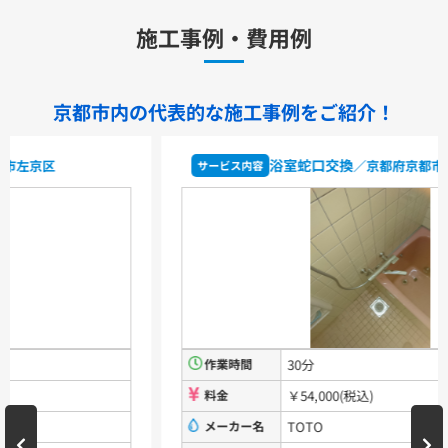
TLHG30ES
TLHG30ERZ
TLN32TEFR
施工事例・費用例
TLN32TEFRZ
TLHG31AEFR
TLHG31AEFZ
TLHG30EGR
TLHG30EGZ
TLS05301J
TLS05301Z
TLG05301J
TLG05301Z
TLC32ER
TLC32ERZ
LF-E345SYCN
京都市内の代表的な
施工事例をご紹介！
洗濯機用水栓金具
浴室蛇口交換
／京都府京都市伏見区
サービス内容
TW11R
TW11RF
浴室用水栓金具
TBV03401J1
TBV03401Z1
TBV03423J1
TBV03423Z1
洗面化粧台
作業時間
30分
VシリーズLMPB060A1GDC1G+LDPB060BAGEN2
VシリーズLMPB075A1GDC1G+LDPB075BAGEN2
料金
￥54,000(税込)
VシリーズLMPB075A3GDC1G+LDPB075BAGEN2
VシリーズLMPB075B1GDC1G+LDPB075BAGEN2
メーカー名
TOTO
VシリーズLMPB075B3GDC1G+LDPB075BAGEN2