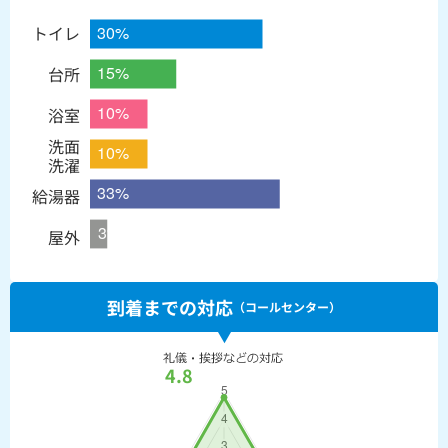
トイレ
台所
浴室
洗面
洗濯
給湯器
屋外
到着までの対応
（コールセンター）
4.8