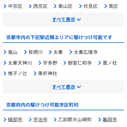
中京区
西京区
東山区
伏見区
南区
すべて表示
京都市内の下記駅近隣エリアに駆けつけ可能です
嵐山
有栖川
太秦
太秦広隆寺
太秦天神川
宇多野
御室仁和寺
蚕ノ社
帷子ノ辻
車折神社
すべて表示
京都府内の駆けつけ可能市区町村
綾部市
宇治市
乙訓郡大山崎町
亀岡市