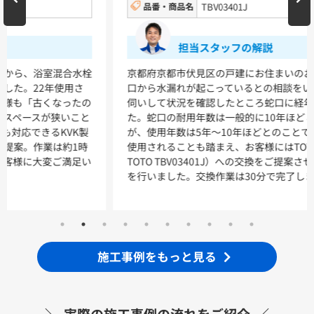
品番・商品名
TBV03401J
浴室
担当スタッフの解説
シンラ
サザナ
京都府京都市伏見区の戸建にお住まいのお客様より浴室の蛇
口から水漏れが起こっているとの相談をいただきました。お
キッチン
伺いして状況を確認したところ蛇口に経年劣化が見られまし
た。蛇口の耐用年数は一般的に10年ほどとされています
ミッテ
が、使用年数は5年〜10年ほどとのことでした。今後も長く
使用されることも踏まえ、お客様にはTOTO製品（品番：
TOTO TBV03401J）への交換をご提案させていただき、作業
を行いました。交換作業は30分で完了しました。
施工事例をもっと見る
実際の施工事例の流れをご紹介