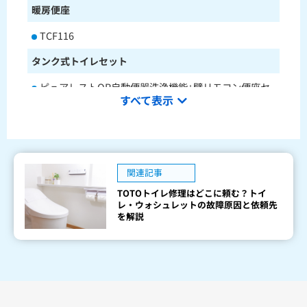
暖房便座
TCF116
タンク式トイレセット
ピュアレストQR自動便器洗浄機能+壁リモコン便座セ
すべて表示
ットCS232BM+SH233BA+TCF4714AK
ピュアレストQR本体操作型便座セットCS232BM+SH2
33BA+TCF8CK68
水栓金具
関連記事
TOTOトイレ修理はどこに頼む？トイ
キッチン用水栓金具
レ・ウォシュレットの故障原因と依頼先
を解説
TKS05321J
TKS05321Z
TKS05305JA
TKS05305ZA
TKS05320J
TKS05301J
TKS05311J
TKS05310J
TKS05304J
TKS05309J +分岐金具(THF22R)
洗面化粧台用水栓金具