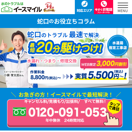
蛇口
お役立ちコラム
の
蛇口
最速
のトラブル
で解決
水漏れ・つまり・修理交換
お急ぎの方！
イースマイルで最短解決！