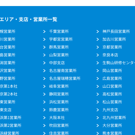
エリア・支店・営業所一覧
幌営業所
千葉営業所
神戸長田営業所
川営業所
宇都宮営業所
加古川営業所
台営業所
群馬営業所
京都営業所
島営業所
山梨営業所
奈良本店
潟営業所
中部支店
生駒山研修センタ
沢営業所
名古屋南営業所
岡山営業所
野営業所
名古屋瑞穂営業所
広島営業所
京第1本社
岐阜営業所
山口営業所
京第2本社
静岡営業所
高松営業所
東営業所
浜松営業所
松山営業所
東支店
鈴鹿営業所
九州支店
浜第1営業所
大阪本社
北九州営業所
浜第2営業所
吹田営業所
大分営業所
浜緑営業所
住吉営業所
熊本営業所