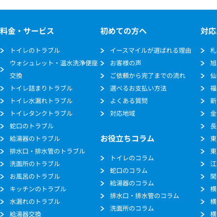
料金・サービス
初めての方へ
対応
トイレのトラブル
イースマイルが選ばれる理由
札
ウォシュレット・温水洗浄便座
お客様の声
旭
交換
ご依頼から完了までの流れ
仙
トイレ詰まりトラブル
選べるお支払い方法
福
トイレ水漏れトラブル
よくある質問
新
トイレタンクトラブル
対応地域
金
蛇口のトラブル
長
お役立ちコラム
給湯器のトラブル
東
排水口・排水管のトラブル
東
トイレのコラム
洗面所のトラブル
江
蛇口のコラム
お風呂のトラブル
関
給湯器のコラム
キッチンのトラブル
横
排水口・排水管のコラム
水漏れのトラブル
横
洗面所のコラム
給湯器交換
横