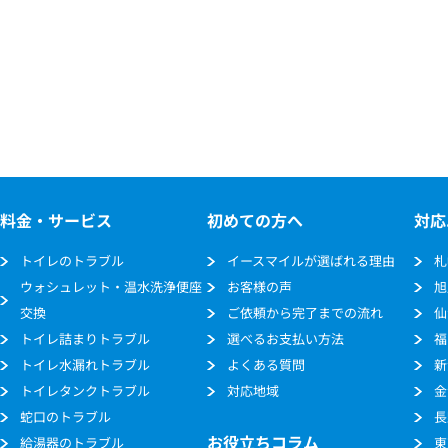
料金・サービス
初めての方へ
対応
トイレのトラブル
イースマイルが選ばれる理由
札
ウォシュレット・温水洗浄便座
お客様の声
旭
交換
ご依頼から完了までの流れ
仙
トイレ詰まりトラブル
選べるお支払い方法
福
トイレ水漏れトラブル
よくある質問
新
トイレタンクトラブル
対応地域
金
蛇口のトラブル
長
お役立ちコラム
給湯器のトラブル
東