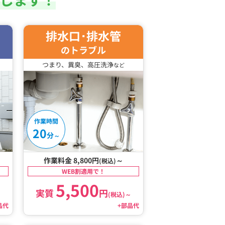
排水口･排水管
のトラブル
つまり、異臭、高圧洗浄
など
作業時間
20
分
～
作業料金 8,800円
～
(税込)
WEB割適用で！
5,500
実質
円
～
(税込)
～
品代
+部品代