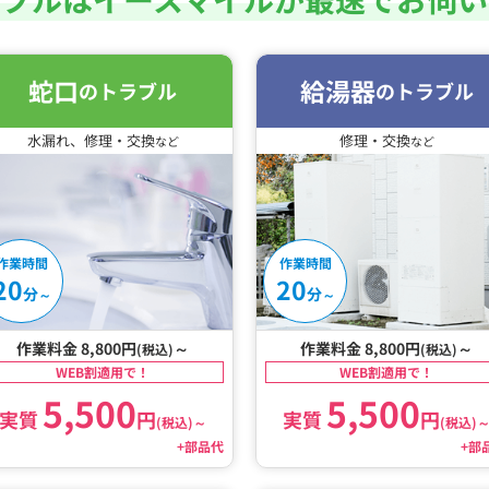
蛇口
給湯器
のトラブル
のトラブル
水漏れ、修理・交換
修理・交換
など
など
作業時間
作業時間
20
20
分
分
～
～
作業料金 8,800円
～
作業料金 8,800円
～
(税込)
(税込)
WEB割適用で！
WEB割適用で！
5,500
5,500
実質
円
実質
円
(税込)
～
(税込)
+部品代
+部