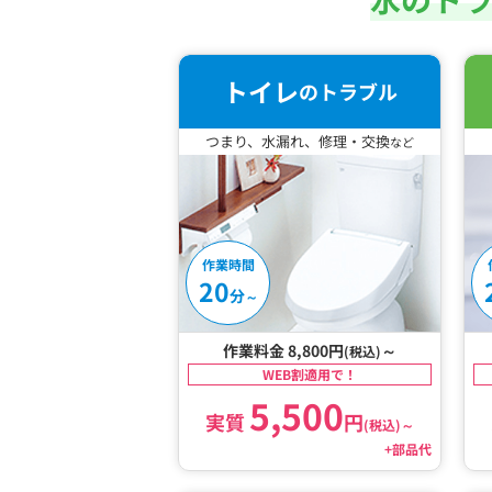
トイレ
のトラブル
つまり、水漏れ、修理・交換
など
作業時間
20
分
～
作業料金 8,800円
～
(税込)
WEB割適用で！
5,500
実質
円
(税込)
～
+部品代