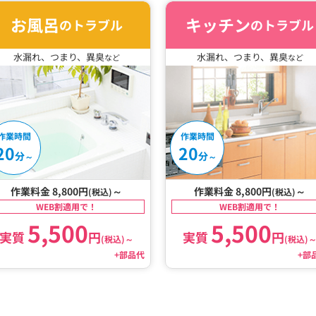
お風呂
キッチン
のトラブル
のトラブル
水漏れ、つまり、異臭
水漏れ、つまり、異臭
など
など
作業時間
作業時間
20
20
分
分
～
～
作業料金 8,800円
～
作業料金 8,800円
～
(税込)
(税込)
WEB割適用で！
WEB割適用で！
5,500
5,500
実質
円
実質
円
(税込)
～
(税込)
+部品代
+部