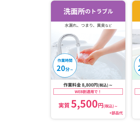
洗面所
のトラブル
水漏れ、つまり、異臭
など
作業時間
20
分
～
作業料金 8,800円
～
(税込)
WEB割適用で！
5,500
実質
円
(税込)
～
+部品代