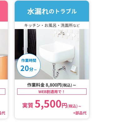
水漏れ
のトラブル
キッチン・お風呂・洗面所
など
作業時間
20
分
～
作業料金 8,800円
～
(税込)
WEB割適用で！
5,500
実質
円
～
(税込)
～
品代
+部品代