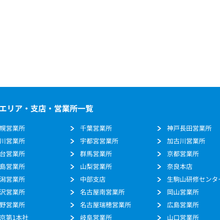
エリア・支店・営業所一覧
幌営業所
千葉営業所
神戸長田営業所
川営業所
宇都宮営業所
加古川営業所
台営業所
群馬営業所
京都営業所
島営業所
山梨営業所
奈良本店
潟営業所
中部支店
生駒山研修センタ
沢営業所
名古屋南営業所
岡山営業所
野営業所
名古屋瑞穂営業所
広島営業所
京第1本社
岐阜営業所
山口営業所