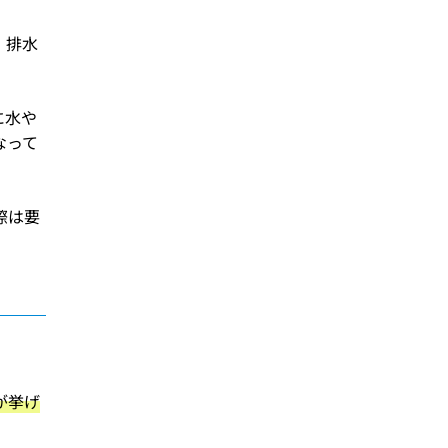
、排水
に水や
なって
際は要
が挙げ