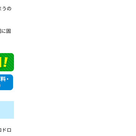
まうの
囲に固
ロドロ