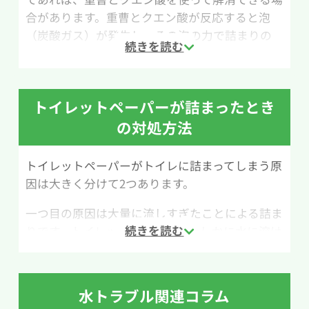
合があります。重曹とクエン酸が反応すると泡
（炭酸ガス）が発生し、その泡の力で詰まりの
原因をほぐして流れやすくする方法です。
用意するものは、バケツ・50℃程度のお湯・重
曹50cc・クエン酸100ccです。なお、重曹とクエ
トイレットペーパーが詰まったとき
ン酸が反応すると二酸化炭素が発生するため、
の対処方法
作業中は必ず換気をしながら行いましょう。
トイレットペーパーがトイレに詰まってしまう原
作業手順は次の通りです。まず、便器内の水位が
因は大きく分けて2つあります。
高い場合は、バケツなどで水を汲み出して普段の
水位まで減らします。次に、重曹を便器内にふり
一つ目の原因は大量に流しすぎたことによる詰ま
かけ、その上からクエン酸を入れます。続いて
りです。トイレットペーパーはたしかに水に溶け
50℃ほどのお湯をゆっくり注ぐと、重曹とクエン
やすく作られており、トイレへ流しても良いもの
酸が反応して泡が発生します。そのまま1時間ほ
ですが一度に大量のトイレットペーパーを流す
ど放置し、詰まりが改善しているか確認してくだ
のは詰まりの原因になるため注意してください。
さい。
水トラブル関連コラム
大量にトイレットペーパーを使用する際には何