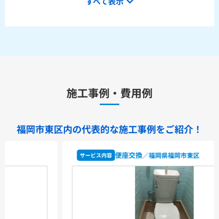
すべて表示
232BM+SH233BA+TCF4714AK
ピュアレストQR本体操作型便座セットCS232BM+SH233BA
+TCF8CK68
水栓金具
キッチン用水栓金具
施工事例・費用例
TKS05321J
TKS05321Z
TKS05305JA
TKS05305ZA
TKS05320J
TKS05301J
TKS05311J
TKS05310J
TKS05304J
TKS05309J +分岐金具(THF22R)
福岡市東区内の代表的な
施工事例をご紹介！
洗面化粧台用水栓金具
TLHG30ES
TLHG30ERZ
TLN32TEFR
TLN32TEFRZ
便座交換
／福岡県福岡市東区
サービス内容
TLHG31AEFR
TLHG31AEFZ
TLHG30EGR
TLHG30EGZ
TLS05301J
TLS05301Z
TLG05301J
TLG05301Z
TLC32ER
TLC32ERZ
LF-E345SYCN
洗濯機用水栓金具
TW11R
TW11RF