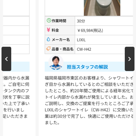
浴室用水栓金具
TBV03401J1
TBV03401Z1
TBV03423J1
TBV03423Z1
作業時間
30分
料金
￥69,984(税込)
洗面化粧台
メーカー名
LIXIL
品番・商品名
CW-H42
VシリーズLMPB060A1GDC1G+LDPB060BAGEN2
VシリーズLMPB075A1GDC1G+LDPB075BAGEN2
VシリーズLMPB075A3GDC1G+LDPB075BAGEN2
担当スタッフの解説
VシリーズLMPB075B1GDC1G+LDPB075BAGEN2
VシリーズLMPB075B3GDC1G+LDPB075BAGEN2
福岡県福岡市東区のお客様より、シャワートイレのホース継
ぎ目から水漏れしているとのご相談をいただきました。確認
浴室
したところ、約20年間ご使用による経年劣化で、シャワー
トイレ内部から水漏れが発生していました。お客様に状況を
シンラ
サザナ
ご説明し、交換のご提案を行ったところご了承いただき、
LIXILのシャワートイレ（CW-H42）に交換いたしました。作
キッチン
業は約30分で完了し、快適にご使用いただける状態になり
ました。
ミッテ