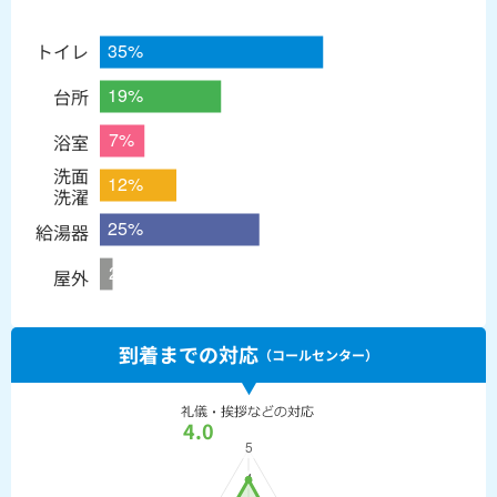
トイレ
台所
浴室
洗面
洗濯
給湯器
屋外
到着までの対応
（コールセンター）
4.0