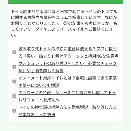
回かに分けて流すなどの工夫をしてトイレを使う
ただし、水量が多い状態で行うと泡によって便器
トイレ詰まりや水漏れなど日常で起こるトイレのトラブル
ことでトイレつまりの予防になります。
から水があふれることがあるため、事前に水位
に関するお役立ち情報をコラムで解説しています。なにか
を下げておくことが大切です。また、重曹やクエ
お困りごとがありましたら下記の記事を参考にするか、も
二つ目の原因は流す際に使用する水量が少ない
ン酸を大量に入れすぎると逆に詰まりの原因に
しくはフリーダイヤルよりイースマイルへご相談くださ
ことです。通常大便器には大と小の二通りの流し
い。
なることもあるため、分量を守って作業を行いま
方があります。トイレットペーパーを使用するに
しょう。改善しない場合は無理をせず専門業者に
も関わらず節水のためなどの理由で小で流した
汲み取り式トイレの掃除に重曹は使える？プロが教え
相談するのがおすすめです。
場合、トイレットペーパーを押し流すための水
る「臭い・詰まり」解消テクニックと絶対NGな注意点
量に及ばずに排水管でつまらせてしまう可能性
ウォシュレットの取り付けをしたい！必要なチェック
があります。確かに使用する水量は節約になりま
項目や手順を詳しく解説
オストメイト対応トイレとは？自宅に設置できる家庭
すがせいぜい1L~2Lの差なので約0.3円ほど。毎日
用便座についても解説
1回節約した場合でも10円にも満たないため節約
アラウーノの特徴｜シリーズごと機能を比較してトイ
としての効果は薄いです。
レリフォームを成功へ
しかし、トイレが詰まってしまえば修理には最低
トイレの換気扇の掃除方法を徹底解説！取り外し方と
でも8,000円近いお金がかかります。無理な節約
簡単なお手入れ方法
をしてトイレつまりを起こしてしまっては本末転
倒なので正しい水量で流すようにしましょう。