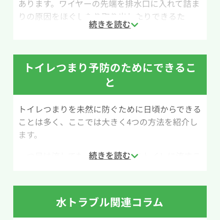
あります。ワイヤーの先端を排水口に入れて詰ま
りの原因をほぐしたり取り出したりできるた
め、ラバーカップ（すっぽん）で改善しない場合
に試されることが多い道具です。ホームセンター
やネットショップでも比較的手軽に購入できま
トイレつまり予防のためにできるこ
す。
と
ただし、ワイヤー式トイレクリーナーは本来排水
管の内部を掃除するための道具のため、扱いに
トイレつまりを未然に防ぐために日頃からできる
慣れていないと使い方が難しいと感じる場合もあ
ことは多く、ここでは大きく4つの方法を紹介し
ります。無理に押し込んだり強くこすったりする
ます。
と、排水管や便器を傷つける恐れがあるため慎重
に作業を行いましょう。
一つ目は流してもいいもののみをトイレに流すこ
とです。トイレは基本的にトイレットペーパーと
作業手順は次の通りです。まず、ワイヤーの先端
排泄物以外は流してはいけません。似ているとい
に付いているブラシヘッドを便器内の排水口にゆ
う理由でティッシュを流したり、食べ残しなどを
っくり差し込みます。詰まりに当たった感触があ
水トラブル関連コラム
流すとトイレつまりの原因となるのでやめてくだ
ったら、柄を回しながら少しずつ動かし、詰ま
さい。最近では使用後に流せる掃除用のシート