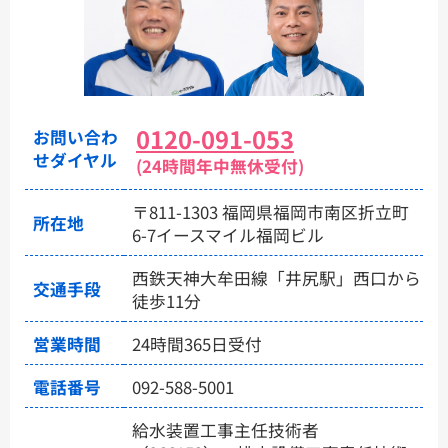
0120-091-053
お問い合わ
せダイヤル
(24時間年中無休受付)
〒811-1303 福岡県福岡市南区折立町
所在地
6-7イースマイル福岡ビル
西鉄天神大牟田線「井尻駅」西口から
交通手段
徒歩11分
営業時間
24時間365日受付
電話番号
092-588-5001
給水装置工事主任技術者