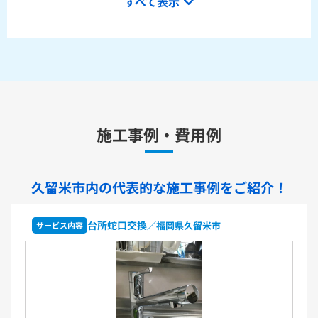
すべて表示
232BM+SH233BA+TCF4714AK
ピュアレストQR本体操作型便座セットCS232BM+SH233BA
+TCF8CK68
水栓金具
キッチン用水栓金具
施工事例・費用例
TKS05321J
TKS05321Z
TKS05305JA
TKS05305ZA
TKS05320J
TKS05301J
TKS05311J
TKS05310J
TKS05304J
TKS05309J +分岐金具(THF22R)
久留米市内の代表的な
施工事例をご紹介！
洗面化粧台用水栓金具
TLHG30ES
TLHG30ERZ
TLN32TEFR
TLN32TEFRZ
台所蛇口交換
蛇
／福岡県久留米市
サービス内容
TLHG31AEFR
TLHG31AEFZ
TLHG30EGR
TLHG30EGZ
TLS05301J
TLS05301Z
TLG05301J
TLG05301Z
TLC32ER
TLC32ERZ
LF-E345SYCN
洗濯機用水栓金具
TW11R
TW11RF