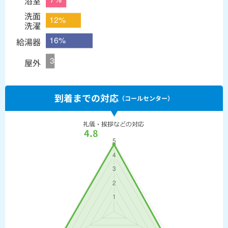
浴室
洗面
洗濯
給湯器
屋外
到着までの対応
（コールセンター）
4.8