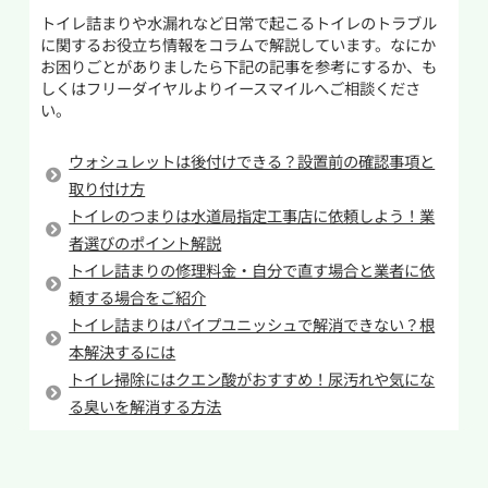
りの原因をほぐしていきます。もしトイレットペ
トイレ詰まりや水漏れなど日常で起こるトイレのトラブル
や猫砂もありますが、一度に流すとトイレつま
ーパーが原因であれば、削りながら奥へ押し流
に関するお役立ち情報をコラムで解説しています。なにか
りの原因になるので注意してください。
すことで解消できる場合があります。
お困りごとがありましたら下記の記事を参考にするか、も
しくはフリーダイヤルよりイースマイルへご相談くださ
二つ目は何回かに分けて流す方法です。流しても
い。
作業しても改善しない場合や奥で詰まっている場
大丈夫なトイレットペーパーであっても一度に大
合は、無理をせず専門業者へ相談することをお
量に使用して流すのは詰まりの原因となります。
ウォシュレットは後付けできる？設置前の確認事項と
すすめします。
普段よりも多く使用するときには何回かに分け
取り付け方
て流すなどの工夫をして詰まらせないようにしま
トイレのつまりは水道局指定工事店に依頼しよう！業
しょう。
者選びのポイント解説
トイレ詰まりの修理料金・自分で直す場合と業者に依
三つ目は無理な節水をしないことです。タンク内
頼する場合をご紹介
に異物を沈めて使用する水の量を減らしたり、大
トイレ詰まりはパイプユニッシュで解消できない？根
便にも関わらず小を使用して流す、数回分をまと
本解決するには
めて流すといった誤った節水はつまりの原因とな
トイレ掃除にはクエン酸がおすすめ！尿汚れや気にな
るのはもちろんですが衛生的にも良くないのでし
る臭いを解消する方法
ないようにしてください。
最後はこまめに掃除を行うことです。普段通りの