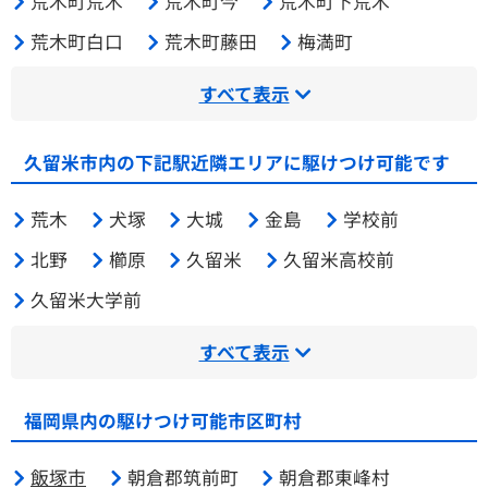
荒木町荒木
荒木町今
荒木町下荒木
荒木町白口
荒木町藤田
梅満町
すべて表示
久留米市内の下記駅近隣エリアに駆けつけ可能です
荒木
犬塚
大城
金島
学校前
北野
櫛原
久留米
久留米高校前
久留米大学前
すべて表示
福岡県内の駆けつけ可能市区町村
飯塚市
朝倉郡筑前町
朝倉郡東峰村