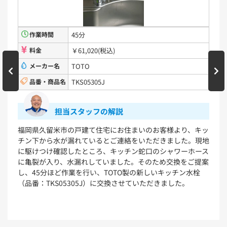
浴室用水栓金具
TBV03401J1
TBV03401Z1
TBV03423J1
TBV03423Z1
45分
作業時間
￥61,020(税込)
料金
洗面化粧台
TOTO
メーカー名
名
TKS05305J
品番・商品名
VシリーズLMPB060A1GDC1G+LDPB060BAGEN2
VシリーズLMPB075A1GDC1G+LDPB075BAGEN2
VシリーズLMPB075A3GDC1G+LDPB075BAGEN2
担当スタッフの解説
担当
VシリーズLMPB075B1GDC1G+LDPB075BAGEN2
VシリーズLMPB075B3GDC1G+LDPB075BAGEN2
米市の戸建て住宅にお住まいのお客様より、キッ
戸建てにお住ま
水が漏れているとご連絡をいただきました。現地
漏れがあるとの
浴室
確認したところ、キッチン蛇口のシャワーホース
状況を確認した
り、水漏れしていました。そのため交換をご提案
ための部品の経
シンラ
サザナ
ど作業を行い、TOTO製の新しいキッチン水栓
が判明しました。そ
S05305J）に交換させていただきました。
の交換作業を行
キッチン
ミッテ