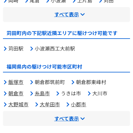
岡崎
尾倉
小波瀬
上片島
苅田
すべて表示
苅田町内の下記駅近隣エリアに駆けつけ可能です
苅田駅
小波瀬西工大前駅
福岡県内の駆けつけ可能市区町村
飯塚市
朝倉郡筑前町
朝倉郡東峰村
朝倉市
糸島市
うきは市
大川市
大野城市
大牟田市
小郡市
すべて表示