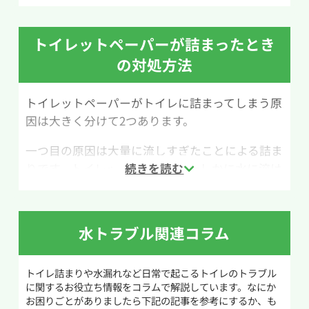
こでは、クエン酸水を使ったトイレ掃除の方法
を紹介します。
トイレットペーパーが詰まったとき
用意するものは、クエン酸（小さじ1/2）、水
の対処方法
200ml、スプレーボトル、トイレ用ブラシです。
尿石はアルカリ性の汚れのため、酸性であるクエ
トイレットペーパーがトイレに詰まってしまう原
ン酸水を使うことで汚れを分解しやすくなりま
因は大きく分けて2つあります。
す。水200mlにクエン酸小さじ1/2を溶かし、ス
プレーボトルに入れてクエン酸水を作りましょ
一つ目の原因は大量に流しすぎたことによる詰ま
う。
りです。トイレットペーパーはたしかに水に溶け
やすく作られており、トイレへ流しても良いもの
まず尿石が気になる部分にクエン酸水をスプレ
ですが一度に大量のトイレットペーパーを流す
ーします。その上からトイレットペーパーをかぶ
のは詰まりの原因になるため注意してください。
せ、さらにクエン酸水をかけてパックのように
水トラブル関連コラム
大量にトイレットペーパーを使用する際には何
浸透させます。30分ほど放置したあと水を流し、
回かに分けて流すなどの工夫をしてトイレを使う
トイレブラシでこすって汚れを落とします。頑固
トイレ詰まりや水漏れなど日常で起こるトイレのトラブル
ことでトイレつまりの予防になります。
な尿石の場合は、同じ手順を数回繰り返すと効
に関するお役立ち情報をコラムで解説しています。なにか
果的です。
お困りごとがありましたら下記の記事を参考にするか、も
二つ目の原因は流す際に使用する水量が少ない