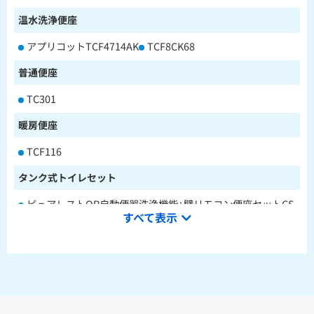
温水洗浄便座
アプリコットTCF4714AK
TCF8CK68
普通便座
TC301
暖房便座
TCF116
タンク式トイレセット
ピュアレストQR自動便器洗浄機能+壁リモコン便座セットCS
すべて表示
232BM+SH233BA+TCF4714AK
ピュアレストQR本体操作型便座セットCS232BM+SH233BA
+TCF8CK68
水栓金具