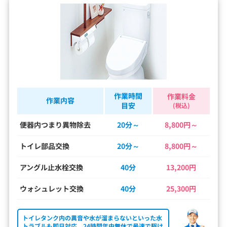
作業時間
作業料金
作業内容
目安
(税込)
便器内つまり異物除去
20分～
8,800円～
トイレ部品交換
20分～
8,800円～
アングル止水栓交換
40分
13,200円
ウォシュレット交換
40分
25,300円
トイレタンク内の異音や水が溜まらないといった水
トラブルも即日対応。24時間年中無休で最速で駆け