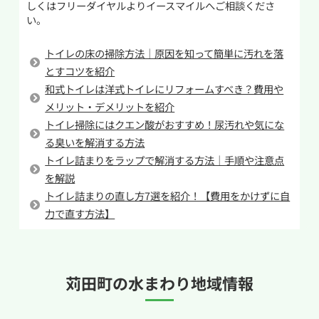
しくはフリーダイヤルよりイースマイルへご相談くださ
ことです。通常大便器には大と小の二通りの流し
い。
尿石は放置すると落としにくくなるだけでな
方があります。トイレットペーパーを使用するに
く、トイレの嫌な臭いの原因にもなります。こま
も関わらず節水のためなどの理由で小で流した
トイレの床の掃除方法｜原因を知って簡単に汚れを落
めに掃除を行い、尿石を溜めないことが清潔な
場合、トイレットペーパーを押し流すための水
とすコツを紹介
トイレを保つポイントです。
量に及ばずに排水管でつまらせてしまう可能性
和式トイレは洋式トイレにリフォームすべき？費用や
があります。確かに使用する水量は節約になりま
メリット・デメリットを紹介
トイレ掃除にはクエン酸がおすすめ！尿汚れや気にな
すがせいぜい1L~2Lの差なので約0.3円ほど。毎日
る臭いを解消する方法
1回節約した場合でも10円にも満たないため節約
トイレ詰まりをラップで解消する方法｜手順や注意点
としての効果は薄いです。
を解説
しかし、トイレが詰まってしまえば修理には最低
トイレ詰まりの直し方7選を紹介！【費用をかけずに自
でも8,000円近いお金がかかります。無理な節約
力で直す方法】
をしてトイレつまりを起こしてしまっては本末転
倒なので正しい水量で流すようにしましょう。
苅田町の
水まわり地域情報