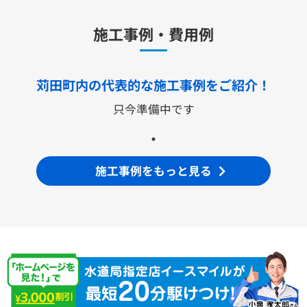
キッチン用水栓金具
施工事例・費用例
TKS05321J
TKS05321Z
TKS05305JA
TKS05305ZA
TKS05320J
TKS05301J
TKS05311J
TKS05310J
TKS05304J
TKS05309J +分岐金具(THF22R)
苅田町内の代表的な
施工事例をご紹介！
洗面化粧台用水栓金具
只今準備中です
TLHG30ES
TLHG30ERZ
TLN32TEFR
TLN32TEFRZ
TLHG31AEFR
TLHG31AEFZ
TLHG30EGR
TLHG30EGZ
TLS05301J
TLS05301Z
TLG05301J
TLG05301Z
TLC32ER
TLC32ERZ
LF-E345SYCN
施工事例をもっと見る
洗濯機用水栓金具
TW11R
TW11RF
浴室用水栓金具
TBV03401J1
TBV03401Z1
TBV03423J1
TBV03423Z1
洗面化粧台