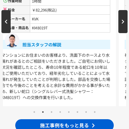
作業時間
4時間
料金
￥250,000(税込)
洗面化粧台
メーカー名
Panasonic
品番・商品名
アラウーノ
VシリーズLMPB060A1GDC1G+LDPB060BAGEN2
VシリーズLMPB075A1GDC1G+LDPB075BAGEN2
VシリーズLMPB075A3GDC1G+LDPB075BAGEN2
担当スタッフの解説
VシリーズLMPB075B1GDC1G+LDPB075BAGEN2
VシリーズLMPB075B3GDC1G+LDPB075BAGEN2
水
福岡県北九州市小倉南区のお客様より、トイレを流した際に
し
タンクから出る水の勢いが弱いとのご相談をいただきまし
浴室
た。確認したところ、使用年数10年以上の経年劣化が原因
水
で水量不足の不具合が発生していました。お客様に状況をご
シンラ
サザナ
場
説明し、新しいトイレへの交換をご提案したところご了承い
た
ただき、Panasonicアラウーノ＋手洗いカウンターに交換し
キッチン
ました。作業は約4時間で完了し、迅速で丁寧な対応にお客
様も安心されていました。
ミッテ
施工事例をもっと見る