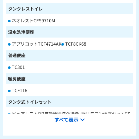
タンクレストイレ
ネオレストCES9710M
温水洗浄便座
アプリコットTCF4714AK
TCF8CK68
普通便座
TC301
暖房便座
TCF116
タンク式トイレセット
ピュアレストQR自動便器洗浄機能+壁リモコン便座セットCS
すべて表示
232BM+SH233BA+TCF4714AK
ピュアレストQR本体操作型便座セットCS232BM+SH233BA
+TCF8CK68