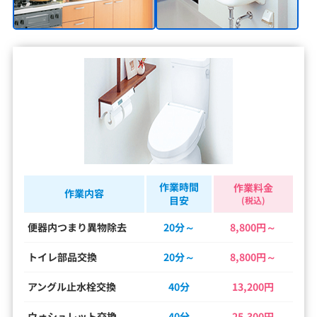
作業時間
作業料金
作業内容
目安
(税込)
便器内つまり異物除去
20分～
8,800円～
トイレ部品交換
20分～
8,800円～
アングル止水栓交換
40分
13,200円
ウォシュレット交換
40分
25,300円