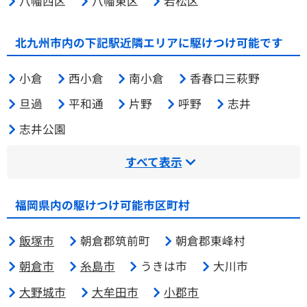
八幡西区
八幡東区
若松区
北九州市内の下記駅近隣エリアに駆けつけ可能です
小倉
西小倉
南小倉
香春口三萩野
旦過
平和通
片野
呼野
志井
志井公園
すべて表示
福岡県内の駆けつけ可能市区町村
飯塚市
朝倉郡筑前町
朝倉郡東峰村
朝倉市
糸島市
うきは市
大川市
大野城市
大牟田市
小郡市