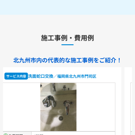
水栓金具
キッチン用水栓金具
施工事例・費用例
TKS05321J
TKS05321Z
TKS05305JA
TKS05305ZA
TKS05320J
TKS05301J
TKS05311J
TKS05310J
TKS05304J
TKS05309J +分岐金具(THF22R)
北九州市内の代表的な
施工事例をご紹介！
洗面化粧台用水栓金具
TLHG30ES
TLHG30ERZ
TLN32TEFR
TLN32TEFRZ
トイレ交換
／福岡県北九州市小倉南区
サービス内容
TLHG31AEFR
TLHG31AEFZ
TLHG30EGR
TLHG30EGZ
TLS05301J
TLS05301Z
TLG05301J
TLG05301Z
TLC32ER
TLC32ERZ
LF-E345SYCN
洗濯機用水栓金具
TW11R
TW11RF
浴室用水栓金具
TBV03401J1
TBV03401Z1
TBV03423J1
TBV03423Z1