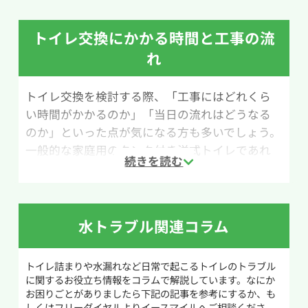
に試されることが多い道具です。ホームセンター
やネットショップでも比較的手軽に購入できま
トイレ交換にかかる時間と工事の流
す。
れ
ただし、ワイヤー式トイレクリーナーは本来排水
管の内部を掃除するための道具のため、扱いに
トイレ交換を検討する際、「工事にはどれくら
慣れていないと使い方が難しいと感じる場合もあ
い時間がかかるのか」「当日の流れはどうなる
ります。無理に押し込んだり強くこすったりする
のか」といった点が気になる方も多いでしょう。
と、排水管や便器を傷つける恐れがあるため慎重
一般的な家庭用のタンク付き洋式トイレであれ
に作業を行いましょう。
ば、交換作業にかかる時間はおおよそ1〜2時間
程度が目安です。特別な配管工事や床の補修が不
作業手順は次の通りです。まず、ワイヤーの先端
要な場合、比較的短時間で完了します。
に付いているブラシヘッドを便器内の排水口にゆ
っくり差し込みます。詰まりに当たった感触があ
水トラブル関連コラム
工事当日は、まず既存トイレの止水栓を閉め、
ったら、柄を回しながら少しずつ動かし、詰ま
タンク内の水を抜いたうえで便器とタンクを取り
りの原因をほぐしていきます。もしトイレットペ
トイレ詰まりや水漏れなど日常で起こるトイレのトラブル
外します。その後、床の排水口や配管の状態を確
ーパーが原因であれば、削りながら奥へ押し流
に関するお役立ち情報をコラムで解説しています。なにか
認し、問題がなければ新しいトイレを設置しま
すことで解消できる場合があります。
お困りごとがありましたら下記の記事を参考にするか、も
す。便器を固定し、給水管を接続したあと、水漏
しくはフリーダイヤルよりイースマイルへご相談くださ