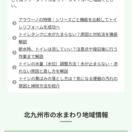
い。
れがないか、正常に流れるかといった動作確認
作業しても改善しない場合や奥で詰まっている場
を行い、問題がなければ工事完了となります。た
合は、無理をせず専門業者へ相談することをお
アラウーノの特徴｜シリーズごと機能を比較してトイ
だし、長年使用していたトイレの場合、床材の傷
すすめします。
レリフォームを成功へ
みや配管の劣化が見つかることもあります。その
トイレタンクに水がたまらない？原因と対処法を徹底
場合は追加作業が必要になり、工事時間が延びる
解説
ケースもあります。事前に現地確認を行っておく
断水時、トイレは流していい？注意点や復旧後に行う
ことで、当日のトラブルを防ぎやすくなります。
作業まで解説
トイレの水量（水位）調整方法！水が止まらない・流
短時間で終わる工事とはいえ、水まわりの作業
れない原因と直し方を解説
には専門的な知識が必要です。スムーズに交換し
トイレの黄ばみの落とし方は？気になる便器の汚れの
たい場合や、配管の状態が気になる場合は、専門
原因と掃除方法を紹介
業者に依頼すると安心です。イースマイルでもト
イレ交換の工事に対応しています。
北九州市の
水まわり地域情報