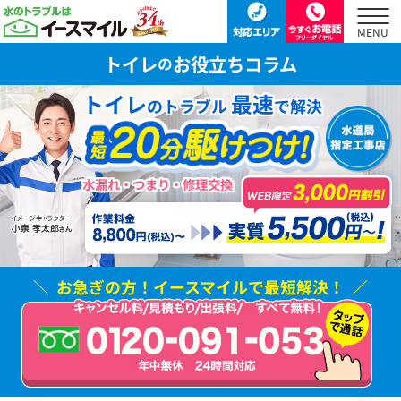
トイレ
お役立ちコラム
の
トイレ
最速
のトラブル
で解決
水漏れ・つまり・修理交換
お急ぎの方！
イースマイルで最短解決！