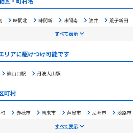
能区・町村名
奥
味間北
味間新
味間南
油井
荒子新田
すべて表示
エリアに駆けつけ可能です
篠山口駅
丹波大山駅
区町村
郡町
赤穂市
朝来市
芦屋市
尼崎市
淡路市
すべて表示