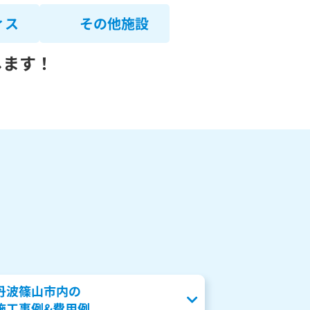
ィス
その他施設
します！
丹波篠山市内の
施工事例&費用例