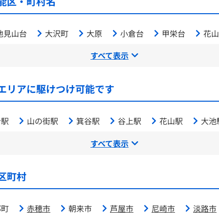
能区・町村名
池見山台
大沢町
大原
小倉台
甲栄台
花山
すべて表示
エリアに駆けつけ可能です
台駅
山の街駅
箕谷駅
谷上駅
花山駅
大池
すべて表示
区町村
郡町
赤穂市
朝来市
芦屋市
尼崎市
淡路市