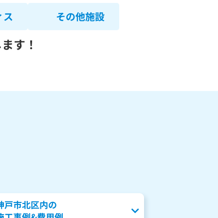
ィス
その他施設
します！
神戸市北区内の
施工事例&費用例