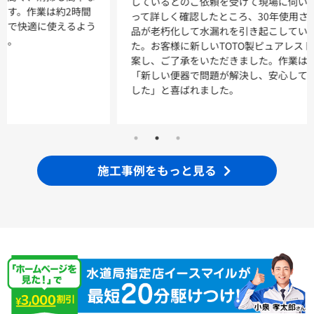
しているとのご依頼を受けて現場に伺いました。ご自宅へ伺
浴室
って詳しく確認したところ、30年使用された便器の内部部
品が老朽化して水漏れを引き起こしていることが分かりまし
シンラ
サザナ
た。お客様に新しいTOTO製ピュアレスト便器への交換を提
案し、ご了承をいただきました。作業は約2時間で完了し、
キッチン
「新しい便器で問題が解決し、安心して使えるようになりま
した」と喜ばれました。
ミッテ
施工事例をもっと見る