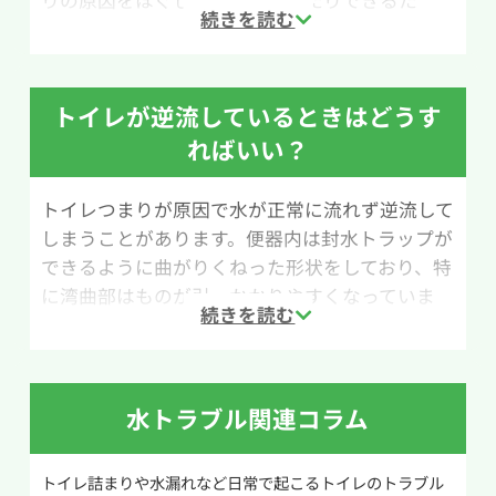
りの原因をほぐしたり取り出したりできるた
め、ラバーカップ（すっぽん）で改善しない場合
に試されることが多い道具です。ホームセンター
やネットショップでも比較的手軽に購入できま
トイレが逆流しているときはどうす
す。
ればいい？
ただし、ワイヤー式トイレクリーナーは本来排水
管の内部を掃除するための道具のため、扱いに
トイレつまりが原因で水が正常に流れず逆流して
慣れていないと使い方が難しいと感じる場合もあ
しまうことがあります。便器内は封水トラップが
ります。無理に押し込んだり強くこすったりする
できるように曲がりくねった形状をしており、特
と、排水管や便器を傷つける恐れがあるため慎重
に湾曲部はものが引っかかりやすくなっていま
に作業を行いましょう。
す。
作業手順は次の通りです。まず、ワイヤーの先端
トイレットペーパーを一度に流しすぎたことが
に付いているブラシヘッドを便器内の排水口にゆ
原因であればスッポンを使用して異物を取り除
っくり差し込みます。詰まりに当たった感触があ
水トラブル関連コラム
く、もしくは40℃~50℃のお湯を注ぐことでトイ
ったら、柄を回しながら少しずつ動かし、詰ま
レットペーパーをほぐれやすくして解消を図るよ
りの原因をほぐしていきます。もしトイレットペ
トイレ詰まりや水漏れなど日常で起こるトイレのトラブル
うにしてください。しかし詰まっているものがス