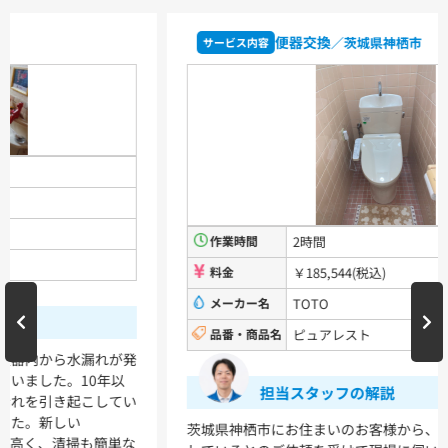
TLHG30ES
TLHG30ERZ
TLN32TEFR
TLN32TEFRZ
便器交換
／茨城県神栖市
サービス内容
TLHG31AEFR
TLHG31AEFZ
TLHG30EGR
TLHG30EGZ
TLS05301J
TLS05301Z
TLG05301J
TLG05301Z
TLC32ER
TLC32ERZ
LF-E345SYCN
洗濯機用水栓金具
TW11R
TW11RF
浴室用水栓金具
TBV03401J1
TBV03401Z1
TBV03423J1
TBV03423Z1
作業時間
2時間
料金
￥185,544(税込)
洗面化粧台
メーカー名
TOTO
品番・商品名
ピュアレスト
VシリーズLMPB060A1GDC1G+LDPB060BAGEN2
VシリーズLMPB075A1GDC1G+LDPB075BAGEN2
VシリーズLMPB075A3GDC1G+LDPB075BAGEN2
担当スタッフの解説
VシリーズLMPB075B1GDC1G+LDPB075BAGEN2
VシリーズLMPB075B3GDC1G+LDPB075BAGEN2
茨城県神栖市にお住まいのお客様から、便器内から水漏れが