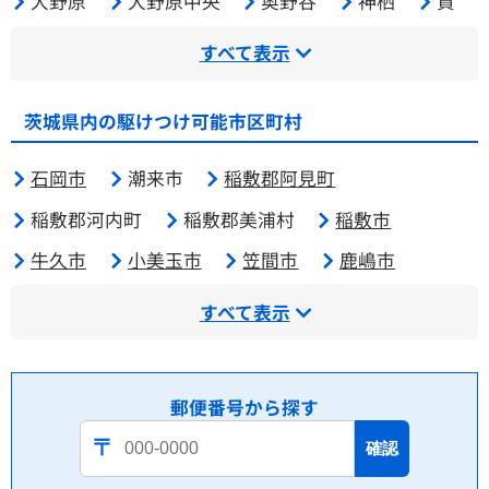
大野原
大野原中央
奥野谷
神栖
賀
すべて表示
茨城県内の駆けつけ可能市区町村
石岡市
潮来市
稲敷郡阿見町
稲敷郡河内町
稲敷郡美浦村
稲敷市
牛久市
小美玉市
笠間市
鹿嶋市
すべて表示
郵便番号から探す
確認