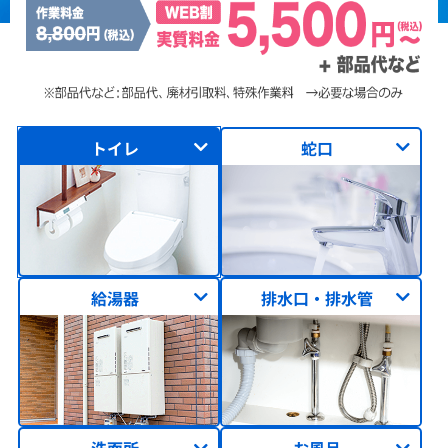
トイレ
蛇口
給湯器
排水口・排水管