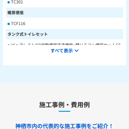
TC301
暖房便座
TCF116
タンク式トイレセット
ピュアレストQR自動便器洗浄機能+壁リモコン便座セットCS
すべて表示
232BM+SH233BA+TCF4714AK
ピュアレストQR本体操作型便座セットCS232BM+SH233BA
+TCF8CK68
水栓金具
キッチン用水栓金具
施工事例・費用例
TKS05321J
TKS05321Z
TKS05305JA
TKS05305ZA
TKS05320J
TKS05301J
TKS05311J
TKS05310J
TKS05304J
TKS05309J +分岐金具(THF22R)
神栖市内の代表的な
施工事例をご紹介！
洗面化粧台用水栓金具