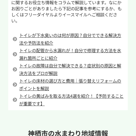
ーパーが原因であれば、削りながら奥へ押し流
に関するお役立ち情報をコラムで解説しています。なにか
マートフォンやアクセサリなどの流してはいけな
すことで解消できる場合があります。
お困りごとがありましたら下記の記事を参考にするか、も
い小物であればこの方法は意味がなく、便器を
しくはフリーダイヤルよりイースマイルへご相談くださ
い。
傷つけないよう慎重に取り除く必要があります。
作業しても改善しない場合や奥で詰まっている場
合は、無理をせず専門業者へ相談することをお
異物を取り除く際には硬い棒を無理やり突っ込
トイレが下水臭いのは何が原因？自分でできる解決方
すすめします。
むと便器を傷つけてしまう可能性があるため、
法や予防法を紹介
自身での除去が難しいようであれば二次被害を
トイレの配管から水漏れが！自分で修理する方法を水
防ぐためにも水道業者へ依頼するのがおすすめ
漏れ箇所ごとに紹介
トイレの故障は自分で解決できる？症状別の原因と解
です。自身で除去をする場合は衛生的な側面から
決方法をプロが解説
ゴム手袋を装着して汚水に触れないように異物を
トイレの床材の選び方と費用｜張り替えリフォームの
取り出してください。詰まりの原因がわからない
ポイントを解説
場合も同様に手で取り出すのが基本ですが、鋭
トイレの黄ばみを取る方法4選を紹介！【予防すること
利なものが原因の場合もあるので怪我をしない
が重要です】
よう慎重に作業を行ってください。
神栖市の
水まわり地域情報