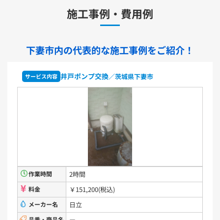
施工事例・費用例
TKS05321J
TKS05321Z
TKS05305JA
TKS05305ZA
TKS05320J
TKS05301J
TKS05311J
TKS05310J
TKS05304J
TKS05309J +分岐金具(THF22R)
下妻市内の代表的な
施工事例をご紹介！
洗面化粧台用水栓金具
TLHG30ES
TLHG30ERZ
TLN32TEFR
TLN32TEFRZ
井戸ポンプ交換
／茨城県下妻市
サービス内容
TLHG31AEFR
TLHG31AEFZ
TLHG30EGR
TLHG30EGZ
TLS05301J
TLS05301Z
TLG05301J
TLG05301Z
TLC32ER
TLC32ERZ
LF-E345SYCN
洗濯機用水栓金具
TW11R
TW11RF
浴室用水栓金具
TBV03401J1
TBV03401Z1
TBV03423J1
TBV03423Z1
作業時間
2時間
料金
￥151,200(税込)
洗面化粧台
メーカー名
日立
品番・商品名
ー