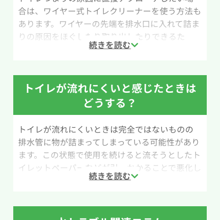
合は、ワイヤー式トイレクリーナーを使う方法も
あります。ワイヤーの先端を排水口に入れて詰ま
りの原因をほぐしたり取り出したりできるた
め、ラバーカップ（すっぽん）で改善しない場合
に試されることが多い道具です。ホームセンター
やネットショップでも比較的手軽に購入できま
トイレが流れにくいと感じたときは
す。
どうする？
ただし、ワイヤー式トイレクリーナーは本来排水
管の内部を掃除するための道具のため、扱いに
トイレが流れにくいときは完全ではないものの
慣れていないと使い方が難しいと感じる場合もあ
排水管に物が詰まってしまっている可能性があり
ります。無理に押し込んだり強くこすったりする
ます。この状態で使用を続けると流そうとしたト
と、排水管や便器を傷つける恐れがあるため慎重
イレットペーパーなどが引っかかることで悪化し
に作業を行いましょう。
てしまうケースもあるので放置をせずに詰まりの
除去、もしくは水道業者へ連絡をしてください。
作業手順は次の通りです。まず、ワイヤーの先端
に付いているブラシヘッドを便器内の排水口にゆ
詰まりの除去を行う際には40℃~50℃ほどのお湯
っくり差し込みます。詰まりに当たった感触があ