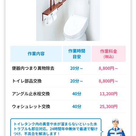
作業時間
作業料金
作業内容
目安
(税込)
便器内つまり異物除去
20分～
8,800円～
トイレ部品交換
20分～
8,800円～
アングル止水栓交換
40分
13,200円
ウォシュレット交換
40分
25,300円
トイレタンク内の異音や水が溜まらないといった水
トラブルも即日対応。24時間年中無休で最速で駆け
つけ、不具合を解消します！