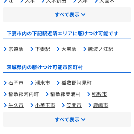
江
大木
大木新田
大串
大園木
すべて表示
下妻市内の下記駅近隣エリアに駆けつけ可能です
宗道駅
下妻駅
大宝駅
騰波ノ江駅
茨城県内の駆けつけ可能市区町村
石岡市
潮来市
稲敷郡阿見町
稲敷郡河内町
稲敷郡美浦村
稲敷市
牛久市
小美玉市
笠間市
鹿嶋市
すべて表示