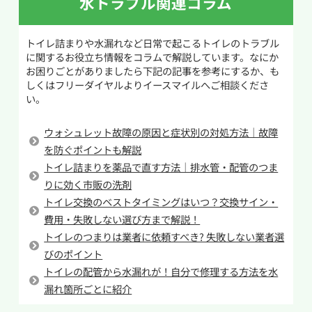
水トラブル関連コラム
を便器へ注いで1時間ほど待ちます。トイレット
ったら、柄を回しながら少しずつ動かし、詰ま
ペーパーや汚物のような水溶性のものであれば
りの原因をほぐしていきます。もしトイレットペ
トイレ詰まりや水漏れなど日常で起こるトイレのトラブル
これで改善することがあります。このとき熱湯を
ーパーが原因であれば、削りながら奥へ押し流
に関するお役立ち情報をコラムで解説しています。なにか
使用すると陶器製の便器が割れる原因となるので
すことで解消できる場合があります。
お困りごとがありましたら下記の記事を参考にするか、も
使用をしないでください。
しくはフリーダイヤルよりイースマイルへご相談くださ
い。
このときにより異物を溶けやすくするために重
作業しても改善しない場合や奥で詰まっている場
曹とお酢を用いた方法があります。重曹とお酢を
合は、無理をせず専門業者へ相談することをお
ウォシュレット故障の原因と症状別の対処方法｜故障
1:2の割合で便器に加え、しばらく待つと化学反
すすめします。
を防ぐポイントも解説
応によって二酸化炭素が発生します。この気泡に
トイレ詰まりを薬品で直す方法｜排水管・配管のつま
よってトイレットペーパーの繊維がほぐれやすく
りに効く市販の洗剤
なるため、詰まりの原因がトイレットペーパーで
トイレ交換のベストタイミングはいつ？交換サイン・
ある場合に有効です。
費用・失敗しない選び方まで解説！
トイレのつまりは業者に依頼すべき? 失敗しない業者選
詰まりの原因が流すことのできない固形物の場
びのポイント
合は上記の方法では解消しません。水を流すこと
トイレの配管から水漏れが！自分で修理する方法を水
で異物が奥へと入り込み、大掛かりな工事が必要
漏れ箇所ごとに紹介
となるケースも珍しくはないので原因が不明な場
合と併せて水道業者へ連絡をするようにしてくだ