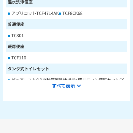
温水洗浄便座
アプリコットTCF4714AK
TCF8CK68
普通便座
TC301
暖房便座
TCF116
タンク式トイレセット
ピュアレストQR自動便器洗浄機能+壁リモコン便座セットCS
すべて表示
232BM+SH233BA+TCF4714AK
ピュアレストQR本体操作型便座セットCS232BM+SH233BA
+TCF8CK68
水栓金具
キッチン用水栓金具