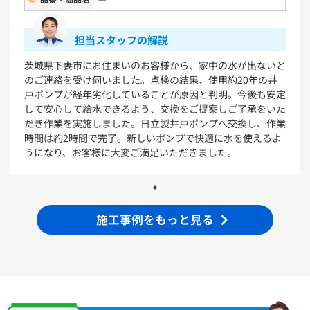
VシリーズLMPB060A1GDC1G+LDPB060BAGEN2
VシリーズLMPB075A1GDC1G+LDPB075BAGEN2
VシリーズLMPB075A3GDC1G+LDPB075BAGEN2
担当スタッフの解説
VシリーズLMPB075B1GDC1G+LDPB075BAGEN2
VシリーズLMPB075B3GDC1G+LDPB075BAGEN2
茨城県下妻市にお住まいのお客様から、家中の水が出ないと
のご連絡を受け伺いました。点検の結果、使用約20年の井
浴室
戸ポンプが経年劣化していることが原因と判明。今後も安定
して安心して給水できるよう、交換をご提案しご了承をいた
シンラ
サザナ
だき作業を実施しました。日立製井戸ポンプへ交換し、作業
時間は約2時間で完了。新しいポンプで快適に水を使えるよ
キッチン
うになり、お客様に大変ご満足いただきました。
ミッテ
施工事例をもっと見る