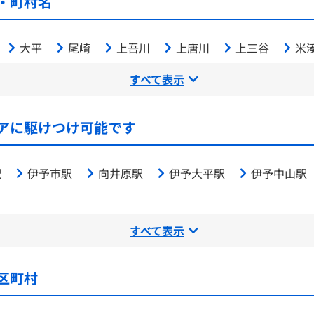
・町村名
大平
尾崎
上吾川
上唐川
上三谷
米
すべて表示
アに駆けつけ可能です
駅
伊予市駅
向井原駅
伊予大平駅
伊予中山駅
すべて表示
区町村