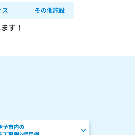
ィス
その他施設
します！
伊予市内の
施工事例&費用例