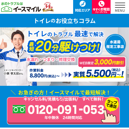
トイレ
お役立ちコラム
の
トイレ
最速
のトラブル
で解決
水漏れ・つまり・修理交換
お急ぎの方！
イースマイルで最短解決！