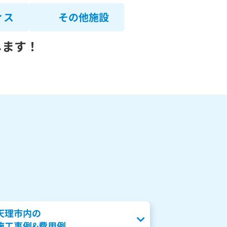
ィス
その他施設
します！
天理市内の
施工事例&費用例