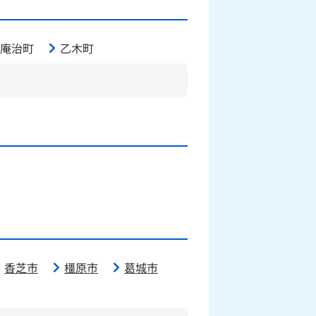
庵治町
乙木町
香芝市
橿原市
葛城市