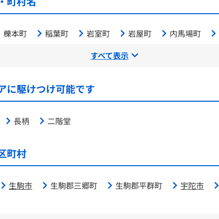
・町村名
櫟本町
稲葉町
岩室町
岩屋町
内馬場町
すべて表示
アに駆けつけ可能です
長柄
二階堂
区町村
生駒市
生駒郡三郷町
生駒郡平群町
宇陀市