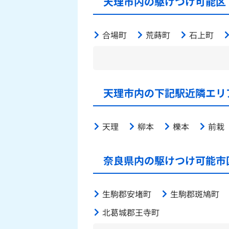
天理市内の駆けつけ可能区
合場町
荒蒔町
石上町
天理市内の下記駅近隣エリ
天理
柳本
櫟本
前栽
奈良県内の駆けつけ可能市
生駒郡安堵町
生駒郡斑鳩町
北葛城郡王寺町