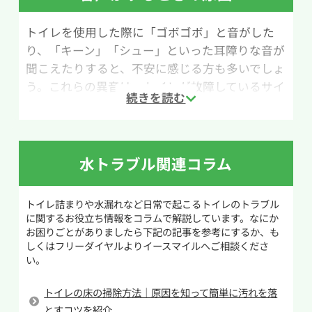
度変化でひび割れたり破損したりする恐れがあ
りますので注意してください。
トイレを使用した際に「ゴボゴボ」と音がした
り、「キーン」「シュー」といった耳障りな音が
作業手順は以下の通りです。まず、便器内の水位
聞こえたりすると、不安に感じる方も多いでしょ
が高くなっている場合は、バケツなどで水を汲み
う。これらの異音は、トイレが故障しているサイ
出して普段の水位まで減らします。その後、用意
ンのひとつであり、原因によっては早めの対応が
したお湯を少し高い位置からゆっくり注ぎます。
必要な場合があります。
これを数回繰り返し、1時間ほど放置してから水
を流して改善しているか確認しましょう。
ゴボゴボという音は、排水管内の空気の流れが
水トラブル関連コラム
うまくいっていないときに発生しやすく、軽度の
この方法は、お湯によってトイレットペーパーを
つまりや配管内に汚れが溜まっている可能性が考
ふやかし、詰まりの原因をほぐす仕組みです。さ
トイレ詰まりや水漏れなど日常で起こるトイレのトラブル
えられます。トイレットペーパーの流しすぎや、
らに高い位置からお湯を注ぐことで水圧が加わ
に関するお役立ち情報をコラムで解説しています。なにか
長年の使用による汚れの蓄積が原因になることも
り、詰まりを押し流しやすくなります。ただし、
お困りごとがありましたら下記の記事を参考にするか、も
あり、放置するとつまりが悪化するケースもあり
固形物を落とした場合や症状が改善しない場合
しくはフリーダイヤルよりイースマイルへご相談くださ
い。
ます。
は、無理をせず専門業者に相談することをおす
すめします。
一方、キーン音やシュー音は、給水時に発生する
トイレの床の掃除方法｜原因を知って簡単に汚れを落
ことが多く、止水栓やボールタップといった給
とすコツを紹介