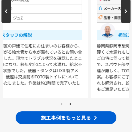
洗面化粧台
メーカー名
TOTO
品番・商品名
ー
VシリーズLMPB060A1GDC1G+LDPB060BAGEN2
VシリーズLMPB075A1GDC1G+LDPB075BAGEN2
VシリーズLMPB075A3GDC1G+LDPB075BAGEN2
担当スタッフの解説
VシリーズLMPB075B1GDC1G+LDPB075BAGEN2
VシリーズLMPB075B3GDC1G+LDPB075BAGEN2
静岡県静岡市駿河区にお住まいのお客様から、台所の蛇口が
硬くて水漏れもしていると修理のご依頼をいただきました。
浴室
ご自宅に伺って状況を確認すると、15年以上使用された蛇口
で、スパウト部やレバー部の経年劣化が原因でした。部品調
シンラ
サザナ
達が難しく、TOTO製の新しい蛇口に交換することをご提
案。お客様にご了承いただき、作業を約30分で完了。水漏
キッチン
れも解消され、蛇口がスムーズに動くようになり、お客様に
もご満足いただきました。
ミッテ
施工事例をもっと見る