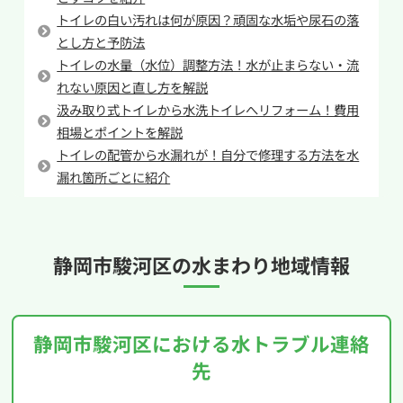
水部品の劣化が関係している場合があります。部
トイレの白い汚れは何が原因？頑固な水垢や尿石の落
品の摩耗や水圧の影響で音が出ていることもあ
とし方と予防法
トイレの水量（水位）調整方法！水が止まらない・流
り、症状が続くと水漏れにつながることもありま
れない原因と直し方を解説
す。
汲み取り式トイレから水洗トイレへリフォーム！費用
異音が一時的であれば様子を見ることもできます
相場とポイントを解説
が、頻繁に発生する場合や音が大きくなってきた
トイレの配管から水漏れが！自分で修理する方法を水
場合は注意が必要です。原因の特定が難しいとき
漏れ箇所ごとに紹介
や、不安を感じたときは、専門業者に相談すると
安心です。イースマイルでも、トイレの異音に関
する点検や修理に対応しています。
静岡市駿河区の
水まわり地域情報
静岡市駿河区における水トラブル連絡
先