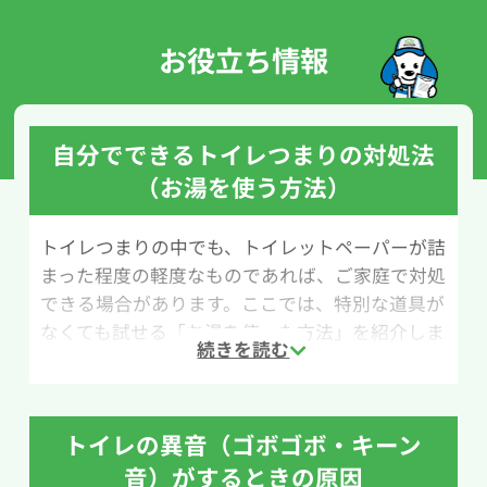
お役立ち情報
自分でできるトイレつまりの対処法
（お湯を使う方法）
トイレつまりの中でも、トイレットペーパーが詰
まった程度の軽度なものであれば、ご家庭で対処
できる場合があります。ここでは、特別な道具が
なくても試せる「お湯を使った方法」を紹介しま
す。
用意するものは、バケツや洗面器などのお湯を
注げる容器と、50℃程度のお湯です。お湯の温度
トイレの異音（ゴボゴボ・キーン
には注意が必要で、熱湯を使うと便器が急激な温
音）がするときの原因