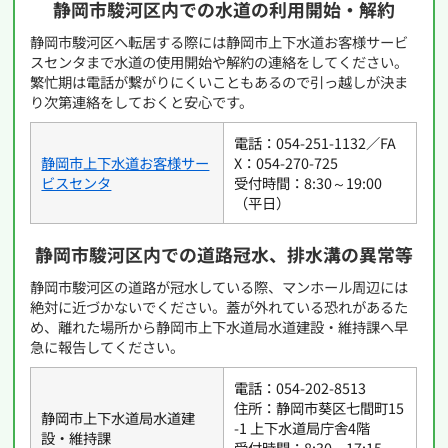
静岡市駿河区内での水道の利用開始・解約
静岡市駿河区へ転居する際には静岡市上下水道お客様サービ
スセンタまで水道の使用開始や解約の連絡をしてください。
繁忙期は電話が繋がりにくいこともあるので引っ越しが決ま
り次第連絡をしておくと安心です。
電話：054-251-1132／FA
静岡市上下水道お客様サー
X：054-270-725
ビスセンタ
受付時間：8:30～19:00
（平日）
静岡市駿河区内での道路冠水、排水溝の異常等
静岡市駿河区の道路が冠水している際、マンホール周辺には
絶対に近づかないでください。蓋が外れている恐れがあるた
め、離れた場所から静岡市上下水道局水道建設・維持課へ早
急に報告してください。
電話：054-202-8513
住所：静岡市葵区七間町15
静岡市上下水道局水道建
-1 上下水道局庁舎4階
設・維持課
受付時間：8:30～17:15