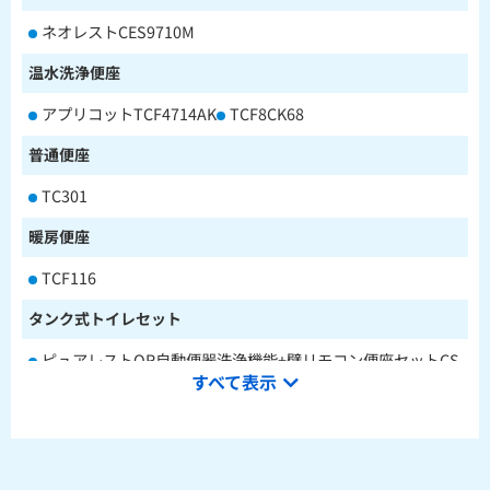
ネオレストCES9710M
温水洗浄便座
アプリコットTCF4714AK
TCF8CK68
普通便座
TC301
暖房便座
TCF116
タンク式トイレセット
ピュアレストQR自動便器洗浄機能+壁リモコン便座セットCS
すべて表示
232BM+SH233BA+TCF4714AK
ピュアレストQR本体操作型便座セットCS232BM+SH233BA
+TCF8CK68