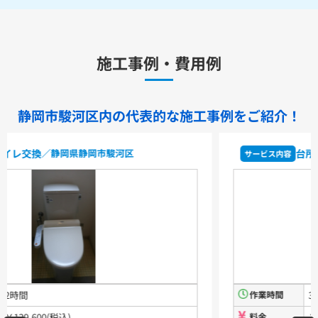
水栓金具
キッチン用水栓金具
施工事例・費用例
TKS05321J
TKS05321Z
TKS05305JA
TKS05305ZA
TKS05320J
TKS05301J
TKS05311J
TKS05310J
TKS05304J
TKS05309J +分岐金具(THF22R)
静岡市駿河区内の代表的な
施工事例をご紹介！
洗面化粧台用水栓金具
TLHG30ES
TLHG30ERZ
TLN32TEFR
TLN32TEFRZ
台所蛇口交換
／静岡県静岡市駿河区
サービス内容
TLHG31AEFR
TLHG31AEFZ
TLHG30EGR
TLHG30EGZ
TLS05301J
TLS05301Z
TLG05301J
TLG05301Z
TLC32ER
TLC32ERZ
LF-E345SYCN
洗濯機用水栓金具
TW11R
TW11RF
浴室用水栓金具
TBV03401J1
TBV03401Z1
TBV03423J1
TBV03423Z1
作業時間
30分
料金
￥43,200(税込)