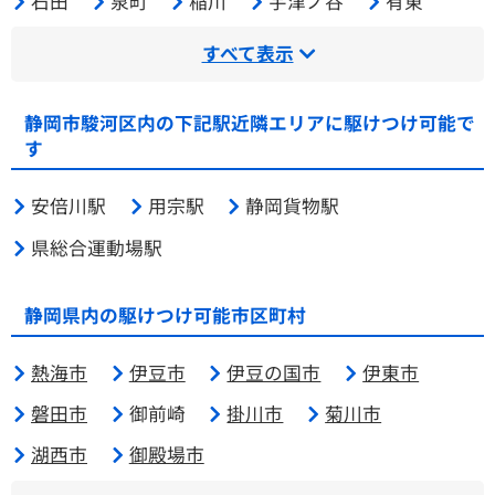
石田
泉町
稲川
宇津ノ谷
有東
すべて表示
静岡市駿河区内の下記駅近隣エリアに駆けつけ可能で
す
安倍川駅
用宗駅
静岡貨物駅
県総合運動場駅
静岡県内の駆けつけ可能市区町村
熱海市
伊豆市
伊豆の国市
伊東市
磐田市
御前崎
掛川市
菊川市
湖西市
御殿場市