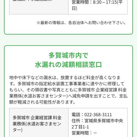
営業時間：8:30～17:15(平
日)
※最新の情報は、各自治体へお問い合わせ下さい。
多賀城市内で
水漏れの減額相談窓口
地中や床下などの漏水は、放置するほど料金が高くなりま
す。多賀城市の指定給水装置工事事業者に速やかに修理して
もらい、その領収書や写真とともに多賀城市 企業経営課 料金
業務係(水道お客さまセンター)へ減免申請を出すことで、支払
額が軽減される可能性があります。
電話：022-368-3111
多賀城市 企業経営課 料金
住所：宮城県多賀城市中央
業務係(水道お客さまセン
2丁目1-1
ター)
営業時間：－