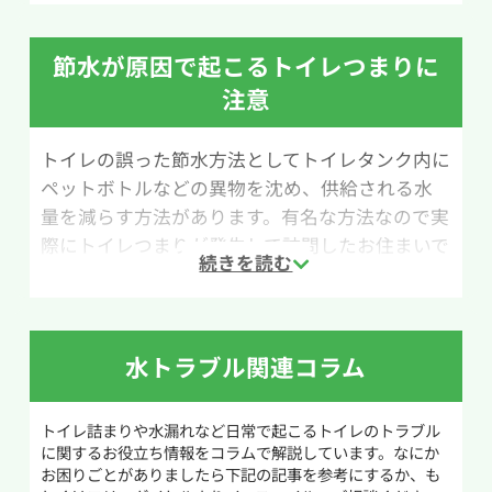
こでは、クエン酸水を使ったトイレ掃除の方法
を紹介します。
節水が原因で起こるトイレつまりに
用意するものは、クエン酸（小さじ1/2）、水
注意
200ml、スプレーボトル、トイレ用ブラシです。
尿石はアルカリ性の汚れのため、酸性であるクエ
トイレの誤った節水方法としてトイレタンク内に
ン酸水を使うことで汚れを分解しやすくなりま
ペットボトルなどの異物を沈め、供給される水
す。水200mlにクエン酸小さじ1/2を溶かし、ス
量を減らす方法があります。有名な方法なので実
プレーボトルに入れてクエン酸水を作りましょ
際にトイレつまりが発生して訪問したお住まいで
う。
も見かけたことがあります。トイレタンクの容量
は便器の洗浄や汚物を下水へ流すために必要な
まず尿石が気になる部分にクエン酸水をスプレ
水量として設計されたものなので、この量を減ら
ーします。その上からトイレットペーパーをかぶ
してしまうと当然トイレは詰まりやすい状態とな
せ、さらにクエン酸水をかけてパックのように
水トラブル関連コラム
ります。
浸透させます。30分ほど放置したあと水を流し、
トイレブラシでこすって汚れを落とします。頑固
トイレ詰まりや水漏れなど日常で起こるトイレのトラブル
また、トイレのタンクにはボールタップやフロ
な尿石の場合は、同じ手順を数回繰り返すと効
に関するお役立ち情報をコラムで解説しています。なにか
ートバルブをはじめとした細かな部品が多く入
果的です。
お困りごとがありましたら下記の記事を参考にするか、も
っています。タンク内に異物を入れた場合、何ら