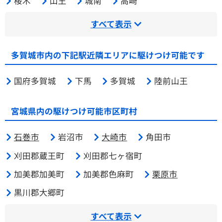
桜木
山王
城南
高崎
すべて表示
多賀城市内の下記駅近隣エリアに駆けつけ可能です
国府多賀城
下馬
多賀城
陸前山王
宮城県内の駆けつけ可能市区町村
石巻市
岩沼市
大崎市
角田市
刈田郡蔵王町
刈田郡七ヶ宿町
加美郡加美町
加美郡色麻町
栗原市
黒川郡大郷町
すべて表示