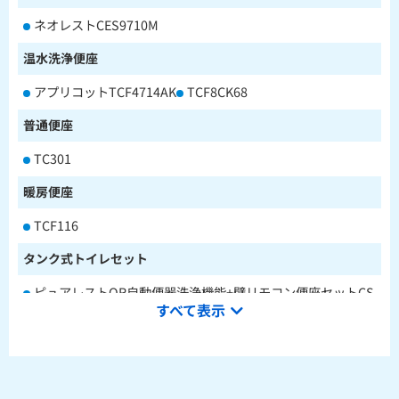
ネオレストCES9710M
温水洗浄便座
アプリコットTCF4714AK
TCF8CK68
普通便座
TC301
暖房便座
TCF116
タンク式トイレセット
ピュアレストQR自動便器洗浄機能+壁リモコン便座セットCS
すべて表示
232BM+SH233BA+TCF4714AK
ピュアレストQR本体操作型便座セットCS232BM+SH233BA
+TCF8CK68
水栓金具