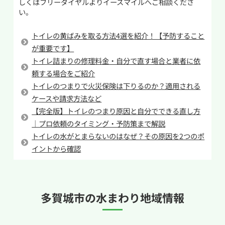
しくはフリーダイヤルよりイースマイルへご相談くださ
い。
かの衝撃で異物が部品に干渉してタンク内部品の
尿石は放置すると落としにくくなるだけでな
故障へ繋がる可能性もありますのでやらないよ
く、トイレの嫌な臭いの原因にもなります。こま
トイレの黄ばみを取る方法4選を紹介！【予防すること
うにしてください。これらの方法で得られる節水
めに掃除を行い、尿石を溜めないことが清潔な
が重要です】
効果は微々たるもので、仮に部品の破損やトイレ
トイレを保つポイントです。
トイレ詰まりの修理料金・自分で直す場合と業者に依
つまりが発生した際の修理費用を考えるとマイナ
頼する場合をご紹介
スになるケースが多いです。
トイレのつまりで火災保険は下りるのか？適用される
ケースや請求方法など
トイレでの節水を考えている方は、節水トイレと
【完全版】トイレのつまり原因と自分でできる直し方
呼ばれる洗浄水量が少なくても汚物を流すことが
｜プロ依頼のタイミング・予防策まで解説
できるように設計されたトイレへのリフォームを
トイレの水がとまらないのはなぜ？その原因を2つのポ
行うなど別の手段を考えるようにしてください。
イントから確認
多賀城市の
水まわり地域情報