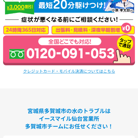
洗面化粧台
VシリーズLMPB060A1GDC1G+LDPB060BAGEN2
VシリーズLMPB075A1GDC1G+LDPB075BAGEN2
VシリーズLMPB075A3GDC1G+LDPB075BAGEN2
VシリーズLMPB075B1GDC1G+LDPB075BAGEN2
VシリーズLMPB075B3GDC1G+LDPB075BAGEN2
浴室
シンラ
サザナ
クレジットカード・モバイル決済についてはこちら
キッチン
ミッテ
宮城県多賀城市の水のトラブルは
イースマイル仙台営業所
多賀城市チームにお任せください！