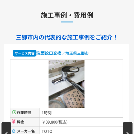
キッチン用水栓金具
施工事例・費用例
TKS05321J
TKS05321Z
TKS05305JA
TKS05305ZA
TKS05320J
TKS05301J
TKS05311J
TKS05310J
TKS05304J
TKS05309J +分岐金具(THF22R)
三郷市内の代表的な
施工事例をご紹介！
洗面化粧台用水栓金具
TLHG30ES
TLHG30ERZ
TLN32TEFR
TLN32TEFRZ
洗面蛇口交換
／埼玉県三郷市
サービス内容
TLHG31AEFR
TLHG31AEFZ
TLHG30EGR
TLHG30EGZ
TLS05301J
TLS05301Z
TLG05301J
TLG05301Z
TLC32ER
TLC32ERZ
LF-E345SYCN
洗濯機用水栓金具
TW11R
TW11RF
浴室用水栓金具
TBV03401J1
TBV03401Z1
TBV03423J1
TBV03423Z1
作業時間
40分
料金
￥43,200(税込)
洗面化粧台
メーカー名
LIXIL