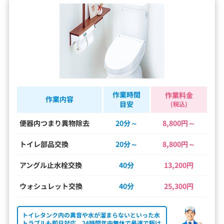
作業時間
作業料金
作業内容
目安
(税込)
便器内つまり異物除去
20分～
8,800円～
トイレ部品交換
20分～
8,800円～
アングル止水栓交換
40分
13,200円
ウォシュレット交換
40分
25,300円
トイレタンク内の異音や水が溜まらないといった水
トラブルも即日対応。24時間年中無休で最速で駆け