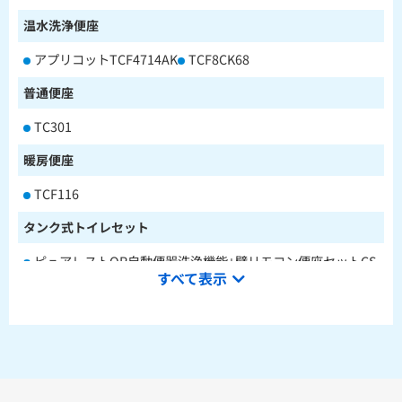
温水洗浄便座
アプリコットTCF4714AK
TCF8CK68
普通便座
TC301
暖房便座
TCF116
タンク式トイレセット
ピュアレストQR自動便器洗浄機能+壁リモコン便座セットCS
すべて表示
232BM+SH233BA+TCF4714AK
ピュアレストQR本体操作型便座セットCS232BM+SH233BA
+TCF8CK68
水栓金具