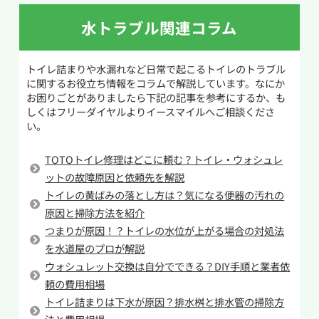
を流して改善しているか確認しましょう。
詰まりの除去を行う際には40℃~50℃ほどのお湯
水トラブル関連コラム
を便器へ注いで1時間ほど待ちます。トイレット
この方法は、お湯によってトイレットペーパーを
ペーパーや汚物のような水溶性のものであれば
ふやかし、詰まりの原因をほぐす仕組みです。さ
トイレ詰まりや水漏れなど日常で起こるトイレのトラブル
これで改善することがあります。このとき熱湯を
らに高い位置からお湯を注ぐことで水圧が加わ
に関するお役立ち情報をコラムで解説しています。なにか
使用すると陶器製の便器が割れる原因となるので
り、詰まりを押し流しやすくなります。ただし、
お困りごとがありましたら下記の記事を参考にするか、も
使用をしないでください。
固形物を落とした場合や症状が改善しない場合
しくはフリーダイヤルよりイースマイルへご相談くださ
い。
このときにより異物を溶けやすくするために重
は、無理をせず専門業者に相談することをおす
曹とお酢を用いた方法があります。重曹とお酢を
すめします。
TOTOトイレ修理はどこに頼む？トイレ・ウォシュレ
1:2の割合で便器に加え、しばらく待つと化学反
ットの故障原因と依頼先を解説
応によって二酸化炭素が発生します。この気泡に
トイレの黄ばみの落とし方は？気になる便器の汚れの
よってトイレットペーパーの繊維がほぐれやすく
原因と掃除方法を紹介
なるため、詰まりの原因がトイレットペーパーで
つまりが原因！？トイレの水位が上がる場合の対処法
ある場合に有効です。
を水道屋のプロが解説
ウォシュレット交換は自分でできる？DIY手順と業者依
詰まりの原因が流すことのできない固形物の場
頼の費用相場
合は上記の方法では解消しません。水を流すこと
トイレ詰まりは下水が原因？排水桝と排水管の掃除方
で異物が奥へと入り込み、大掛かりな工事が必要