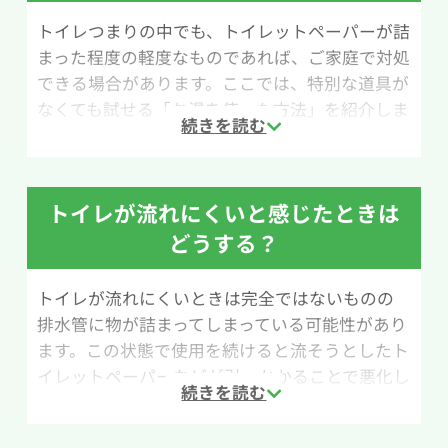
トイレつまりの中でも、トイレットペーパーが詰
まった程度の軽度なものであれば、ご家庭で対処
できる場合があります。ここでは、特別な道具が
なくても試せる「お湯を使った方法」を紹介しま
す。
用意するものは、バケツや洗面器などのお湯を
注げる容器と、50℃程度のお湯です。お湯の温度
トイレが流れにくいと感じたときは
には注意が必要で、熱湯を使うと便器が急激な温
どうする？
度変化でひび割れたり破損したりする恐れがあ
りますので注意してください。
トイレが流れにくいときは完全ではないものの
排水管に物が詰まってしまっている可能性があり
作業手順は以下の通りです。まず、便器内の水位
ます。この状態で使用を続けると流そうとしたト
が高くなっている場合は、バケツなどで水を汲み
イレットペーパーなどが引っかかることで悪化し
出して普段の水位まで減らします。その後、用意
てしまうケースもあるので放置をせずに詰まりの
したお湯を少し高い位置からゆっくり注ぎます。
除去、もしくは水道業者へ連絡をしてください。
これを数回繰り返し、1時間ほど放置してから水