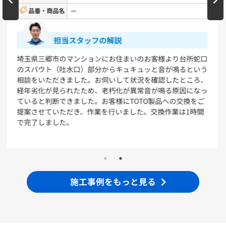
品番・商品名
SF-810SYU-ESM
VシリーズLMPB060A1GDC1G+LDPB060BAGEN2
VシリーズLMPB075A1GDC1G+LDPB075BAGEN2
VシリーズLMPB075A3GDC1G+LDPB075BAGEN2
担当スタッフの解説
VシリーズLMPB075B1GDC1G+LDPB075BAGEN2
VシリーズLMPB075B3GDC1G+LDPB075BAGEN2
蛇口
埼玉県三郷市の戸建てにお住いのお客様より、洗面蛇口のホ
いう
ースから水漏れが起こっているとのご相談をいただきまし
浴室
ろ、
た。ご使用状況についてお伺いしたところ、使い始めて8～
なっ
9年ほど経過しているとのことでした。蛇口ホースの寿命は
シンラ
サザナ
をご
5年程度、蛇口自体の寿命も10年程度ですので、蛇口本体の
時間
交換をご提案させていただきました。LIXILのホース収納式
キッチン
シングルレバーシャワー混合水栓（SF-810SYU-ESM）への
交換作業を40分で行いました。
ミッテ
施工事例をもっと見る