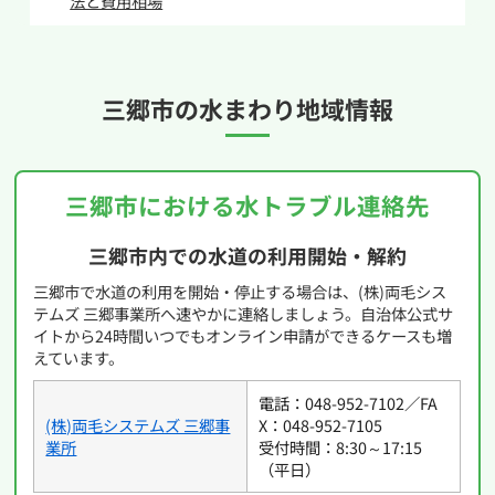
法と費用相場
となるケースも珍しくはないので原因が不明な場
合と併せて水道業者へ連絡をするようにしてくだ
さい。
三郷市の
水まわり地域情報
三郷市における水トラブル連絡先
三郷市内での水道の利用開始・解約
三郷市で水道の利用を開始・停止する場合は、(株)両毛シス
テムズ 三郷事業所へ速やかに連絡しましょう。自治体公式サ
イトから24時間いつでもオンライン申請ができるケースも増
えています。
電話：048-952-7102／FA
(株)両毛システムズ 三郷事
X：048-952-7105
業所
受付時間：8:30～17:15
（平日）