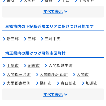
采女
大広戸
鎌倉
上口
上彦川戸
すべて表示
三郷市内の下記駅近隣エリアに駆けつけ可能です
新三郷
三郷
三郷中央
埼玉県内の駆けつけ可能市区町村
上尾市
朝霞市
入間郡越生町
入間郡三芳町
入間郡毛呂山町
入間市
大里郡寄居町
桶川市
春日部市
加須市
すべて表示