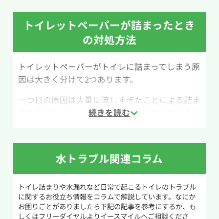
用意するものは、バケツ・50℃程度のお湯・重
曹50cc・クエン酸100ccです。なお、重曹とクエ
トイレットペーパーが詰まったとき
ン酸が反応すると二酸化炭素が発生するため、
の対処方法
作業中は必ず換気をしながら行いましょう。
トイレットペーパーがトイレに詰まってしまう原
作業手順は次の通りです。まず、便器内の水位が
因は大きく分けて2つあります。
高い場合は、バケツなどで水を汲み出して普段の
水位まで減らします。次に、重曹を便器内にふり
一つ目の原因は大量に流しすぎたことによる詰ま
かけ、その上からクエン酸を入れます。続いて
りです。トイレットペーパーはたしかに水に溶け
50℃ほどのお湯をゆっくり注ぐと、重曹とクエン
やすく作られており、トイレへ流しても良いもの
酸が反応して泡が発生します。そのまま1時間ほ
ですが一度に大量のトイレットペーパーを流す
ど放置し、詰まりが改善しているか確認してくだ
のは詰まりの原因になるため注意してください。
さい。
水トラブル関連コラム
大量にトイレットペーパーを使用する際には何
回かに分けて流すなどの工夫をしてトイレを使う
ただし、水量が多い状態で行うと泡によって便器
トイレ詰まりや水漏れなど日常で起こるトイレのトラブル
ことでトイレつまりの予防になります。
から水があふれることがあるため、事前に水位
に関するお役立ち情報をコラムで解説しています。なにか
を下げておくことが大切です。また、重曹やクエ
お困りごとがありましたら下記の記事を参考にするか、も
二つ目の原因は流す際に使用する水量が少ない
ン酸を大量に入れすぎると逆に詰まりの原因に
しくはフリーダイヤルよりイースマイルへご相談くださ