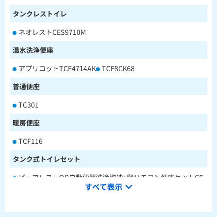
タンクレストイレ
ネオレストCES9710M
温水洗浄便座
アプリコットTCF4714AK
TCF8CK68
普通便座
TC301
暖房便座
TCF116
タンク式トイレセット
ピュアレストQR自動便器洗浄機能+壁リモコン便座セットCS
すべて表示
232BM+SH233BA+TCF4714AK
ピュアレストQR本体操作型便座セットCS232BM+SH233BA
+TCF8CK68