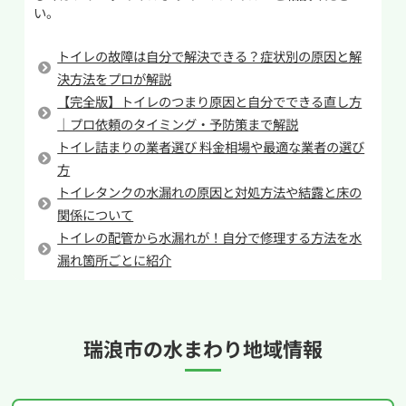
ことです。通常大便器には大と小の二通りの流し
い。
なることもあるため、分量を守って作業を行いま
方があります。トイレットペーパーを使用するに
しょう。改善しない場合は無理をせず専門業者に
も関わらず節水のためなどの理由で小で流した
トイレの故障は自分で解決できる？症状別の原因と解
相談するのがおすすめです。
場合、トイレットペーパーを押し流すための水
決方法をプロが解説
量に及ばずに排水管でつまらせてしまう可能性
【完全版】トイレのつまり原因と自分でできる直し方
があります。確かに使用する水量は節約になりま
｜プロ依頼のタイミング・予防策まで解説
トイレ詰まりの業者選び 料金相場や最適な業者の選び
すがせいぜい1L~2Lの差なので約0.3円ほど。毎日
方
1回節約した場合でも10円にも満たないため節約
トイレタンクの水漏れの原因と対処方法や結露と床の
としての効果は薄いです。
関係について
しかし、トイレが詰まってしまえば修理には最低
トイレの配管から水漏れが！自分で修理する方法を水
でも8,000円近いお金がかかります。無理な節約
漏れ箇所ごとに紹介
をしてトイレつまりを起こしてしまっては本末転
倒なので正しい水量で流すようにしましょう。
瑞浪市の
水まわり地域情報