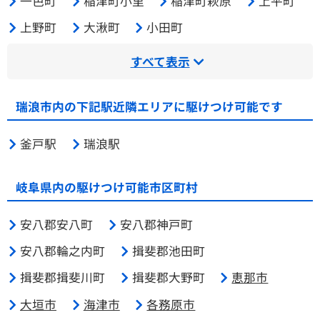
一色町
稲津町小里
稲津町萩原
上平町
上野町
大湫町
小田町
すべて表示
瑞浪市内の下記駅近隣エリアに駆けつけ可能です
釜戸駅
瑞浪駅
岐阜県内の駆けつけ可能市区町村
安八郡安八町
安八郡神戸町
安八郡輪之内町
揖斐郡池田町
揖斐郡揖斐川町
揖斐郡大野町
恵那市
大垣市
海津市
各務原市