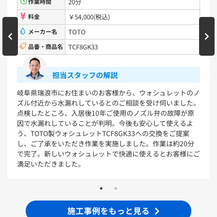
間
20分
作業時間
￥54,000(税込)
料金
洗面化粧台
ー名
TOTO
メーカー
商品名
TCF8GK33
品番・商
VシリーズLMPB060A1GDC1G+LDPB060BAGEN2
VシリーズLMPB075A1GDC1G+LDPB075BAGEN2
VシリーズLMPB075A3GDC1G+LDPB075BAGEN2
担当スタッフの解説
VシリーズLMPB075B1GDC1G+LDPB075BAGEN2
VシリーズLMPB075B3GDC1G+LDPB075BAGEN2
浪市にお住まいのお客様から、ウォシュレットのノ
岐阜県瑞浪
から水漏れしているとのご相談を受け伺いました。
ら水が漏れ
浴室
ところ、入居後10年ご使用のノズル弁の故障が原
ころ、約1
れしていることが判明。今後も安心して使えるよ
した。今後
シンラ
サザナ
O製ウォシュレットTCF8GK33への交換をご提案
いることをご
承をいただき作業を実施しました。作業は約20分
TKGG31
キッチン
新しいウォシュレットで快適に使えるとお客様にご
了し、新し
だきました。
だきました
ミッテ
施工事例をもっと見る