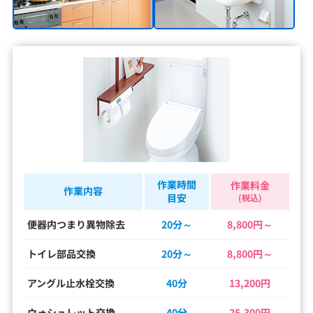
作業時間
作業料金
作業内容
目安
(税込)
便器内つまり異物除去
20分～
8,800円～
トイレ部品交換
20分～
8,800円～
アングル止水栓交換
40分
13,200円
ウォシュレット交換
40分
25,300円