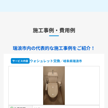
水栓金具
キッチン用水栓金具
施工事例・費用例
TKS05321J
TKS05321Z
TKS05305JA
TKS05305ZA
TKS05320J
TKS05301J
TKS05311J
TKS05310J
TKS05304J
TKS05309J +分岐金具(THF22R)
瑞浪市内の代表的な
施工事例をご紹介！
洗面化粧台用水栓金具
TLHG30ES
TLHG30ERZ
TLN32TEFR
TLN32TEFRZ
ウォシュレット交換
／岐阜県瑞浪市
ス内容
サービス内
TLHG31AEFR
TLHG31AEFZ
TLHG30EGR
TLHG30EGZ
TLS05301J
TLS05301Z
TLG05301J
TLG05301Z
TLC32ER
TLC32ERZ
LF-E345SYCN
洗濯機用水栓金具
TW11R
TW11RF
浴室用水栓金具
TBV03401J1
TBV03401Z1
TBV03423J1
TBV03423Z1