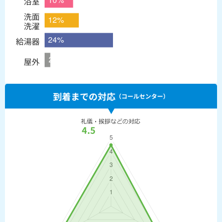
浴室
洗面
洗濯
給湯器
屋外
到着までの対応
（コールセンター）
4.5