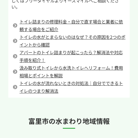
り、詰まりを押し流しやすくなります。ただし、
しくはフリーダイヤルよりイースマイルへご相談くださ
い。
るケースもあります。そうなると、床や壁だけで
固形物を落とした場合や症状が改善しない場合
なく、下の階への漏水など被害が広がる恐れも
は、無理をせず専門業者に相談することをおす
トイレ詰まりの修理料金・自分で直す場合と業者に依
あります。さらに、湿った状態が続くことでカビ
すめします。
頼する場合をご紹介
や悪臭の発生につながる点も注意が必要です。ト
トイレの水がとまらないのはなぜ？その原因を2つのポ
イレは湿気がこもりやすいため、見えない場所
イントから確認
でカビが繁殖し、衛生面にも影響を及ぼします。
アパートのトイレ詰まりが起こったら？解消法や対応
掃除をしてもニオイが取れない場合、水漏れが原
手順を紹介！
因になっていることもあります。
汲み取り式トイレから水洗トイレへリフォーム！費用
相場とポイントを解説
少量だからと軽視せず、「いつもと違う」と感じ
トイレの水が流れないときの対処法｜自分でできるト
た時点で原因を確認することが大切です。自分で
イレのつまり解消法
判断が難しい場合や、同じ場所が繰り返し濡れる
場合は、専門業者に相談すると安心です。イース
マイルでも、こうした水漏れの点検や修理に対応
しています。
富里市の
水まわり地域情報