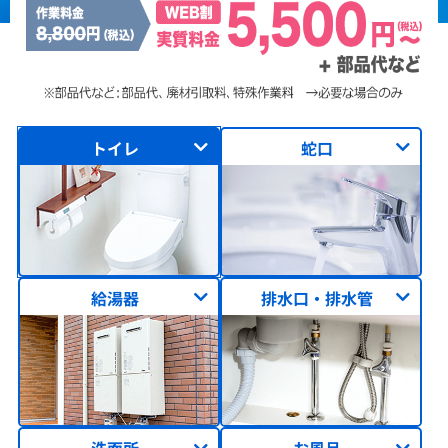
トイレ
蛇口
給湯器
排水口・排水管