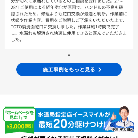
分が切れて水漏れしているとのご相談を受けました。27～
浴室
28年ご使用による経年劣化が原因で、ハンドルの不良も確
認されたため、修理よりも蛇口交換が最適と判断。作業前に
シンラ
サザナ
状態や作業内容、費用をご説明しご了承をいただいた上で、
TOTO製洗面蛇口に交換しました。作業は約1時間で完了
キッチン
し、水漏れも解消され快適に使用できると喜んでいただきま
した。
ミッテ
施工事例をもっと見る