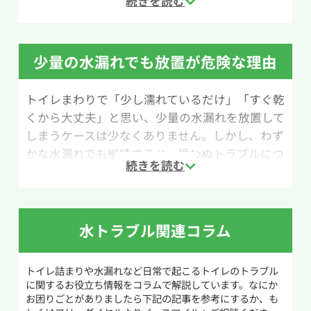
す。
用意するものは、バケツや洗面器などのお湯を
注げる容器と、50℃程度のお湯です。お湯の温度
少量の水漏れでも放置が危険な理由
には注意が必要で、熱湯を使うと便器が急激な温
度変化でひび割れたり破損したりする恐れがあ
トイレまわりで「少し濡れているだけ」「すぐ乾
りますので注意してください。
くから大丈夫」と思い、少量の水漏れを放置して
しまうケースは少なくありません。しかし、わず
作業手順は以下の通りです。まず、便器内の水位
かな水漏れでも継続すると、思わぬトラブルにつ
が高くなっている場合は、バケツなどで水を汲み
ながる可能性があります。特に多いのが、床材や
出して普段の水位まで減らします。その後、用意
下地の腐食です。水は目に見えない隙間から床下
したお湯を少し高い位置からゆっくり注ぎます。
へ浸透し、気づかないうちに木材を傷めてしま
これを数回繰り返し、1時間ほど放置してから水
います。
水トラブル関連コラム
を流して改善しているか確認しましょう。
また、少量の水漏れは原因が進行中であるサイ
この方法は、お湯によってトイレットペーパーを
トイレ詰まりや水漏れなど日常で起こるトイレのトラブル
ンでもあります。パッキンの劣化や配管の緩みな
ふやかし、詰まりの原因をほぐす仕組みです。さ
に関するお役立ち情報をコラムで解説しています。なにか
ど、初期段階では水量が少なくても、時間の経過
らに高い位置からお湯を注ぐことで水圧が加わ
お困りごとがありましたら下記の記事を参考にするか、も
とともに症状が悪化し、突然水が止まらなくな