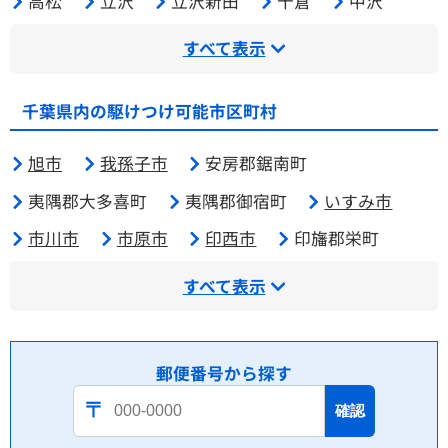
高松
立沢
立沢新田
十倉
中沢
すべて表示
千葉県内の駆けつけ可能市区町村
旭市
我孫子市
安房郡鋸南町
夷隅郡大多喜町
夷隅郡御宿町
いすみ市
市川市
市原市
印西市
印旛郡栄町
すべて表示
郵便番号から探す
確認