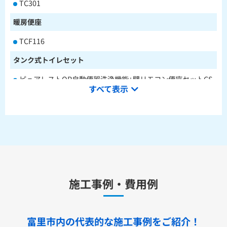
TC301
暖房便座
TCF116
タンク式トイレセット
ピュアレストQR自動便器洗浄機能+壁リモコン便座セットCS
すべて表示
232BM+SH233BA+TCF4714AK
ピュアレストQR本体操作型便座セットCS232BM+SH233BA
+TCF8CK68
水栓金具
キッチン用水栓金具
施工事例・費用例
TKS05321J
TKS05321Z
TKS05305JA
TKS05305ZA
TKS05320J
TKS05301J
TKS05311J
TKS05310J
TKS05304J
TKS05309J +分岐金具(THF22R)
富里市内の代表的な
施工事例をご紹介！
洗面化粧台用水栓金具