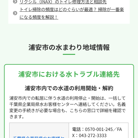
リクシル（INAX）のトイレ修理方法と相談先
いておくと安心です。作業時間の目安、立ち会い
トイレ掃除の頻度はどのぐらいが最適？ 掃除が一番楽
の必要有無、保証やアフター対応の範囲も確認
になる頻度を解説！
しておくと、依頼後の不安が減ります。
見積もりで不明点が残る場合は、そのまま進め
ず質問することが大切です。状況説明が丁寧で、
浦安市の
水まわり地域情報
内訳が明確な業者ほど安心して任せやすい傾向が
あります。イースマイルでも、トイレ修理・交換
の見積もり時に作業内容を分かりやすく案内
し、必要に応じて追加リスクも事前に説明してい
浦安市における水トラブル連絡先
ます。
浦安市内での水道の利用開始・解約
浦安市内での転居に伴う水道の利用停止・開始は、一括して
千葉県企業局県水お客様センターへ連絡してください。名義
変更の手続きが必要な場合も、こちらの窓口で詳細を確認で
きます。
電話：0570-001-245／FA
X：043-272-3333