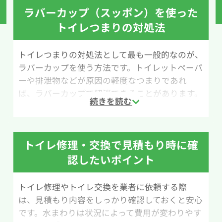
ラバーカップ（スッポン）を使った
トイレつまりの対処法
トイレつまりの対処法として最も一般的なのが、
ラバーカップを使う方法です。トイレットペーパ
ーや排泄物などが原因の軽度なつまりであれ
ば、ラバーカップで解消できることがあります。
ラバーカップはホームセンターやネットショップ
で1,000円前後で購入できるため、万が一のトラ
ブルに備えて1つ用意しておくと安心です。
トイレ修理・交換で見積もり時に確
用意するものは、ラバーカップ、水、大きめのビ
認したいポイント
ニール袋です。作業の際は水が飛び散る可能性が
あるため、便器の周囲をビニール袋などで覆って
トイレ修理やトイレ交換を業者に依頼する際
養生しておくと掃除の手間を減らせます。
は、見積もり内容をしっかり確認しておくと安心
です。水まわりは状況によって費用が変わりやす
作業手順は次の通りです。まずラバーカップを排