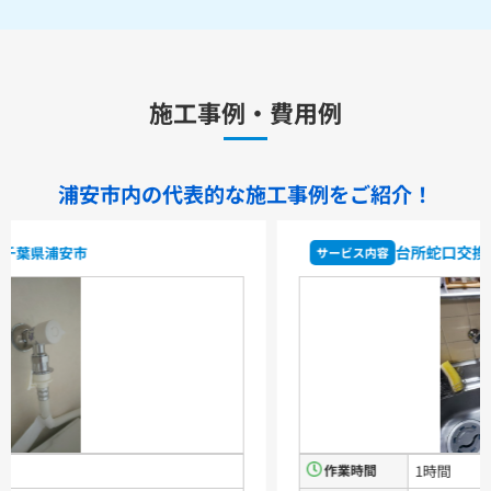
水栓金具
キッチン用水栓金具
施工事例・費用例
TKS05321J
TKS05321Z
TKS05305JA
TKS05305ZA
TKS05320J
TKS05301J
TKS05311J
TKS05310J
TKS05304J
TKS05309J +分岐金具(THF22R)
浦安市内の代表的な
施工事例をご紹介！
洗面化粧台用水栓金具
TLHG30ES
TLHG30ERZ
TLN32TEFR
TLN32TEFRZ
台所蛇口交換
／千葉県浦安市
サービス内容
TLHG31AEFR
TLHG31AEFZ
TLHG30EGR
TLHG30EGZ
TLS05301J
TLS05301Z
TLG05301J
TLG05301Z
TLC32ER
TLC32ERZ
LF-E345SYCN
洗濯機用水栓金具
TW11R
TW11RF
浴室用水栓金具
TBV03401J1
TBV03401Z1
TBV03423J1
TBV03423Z1
作業時間
1時間