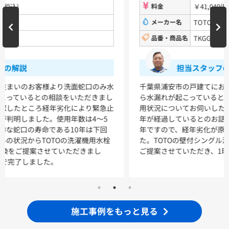
料金
￥41,040(税込)
洗面化粧台
メーカー名
TOTO
品番・商品名
TKGG30E
VシリーズLMPB060A1GDC1G+LDPB060BAGEN2
VシリーズLMPB075A1GDC1G+LDPB075BAGEN2
VシリーズLMPB075A3GDC1G+LDPB075BAGEN2
担当スタッフの解説
VシリーズLMPB075B1GDC1G+LDPB075BAGEN2
VシリーズLMPB075B3GDC1G+LDPB075BAGEN2
千葉県浦安市の戸建てにお住いのお客様より、台所の蛇口か
ら水漏れが起こっているとのご相談をいただきました。ご使
浴室
用状況についてお伺いしたところ、使用開始からすでに25
年が経過しているとのお話でした。蛇口の寿命はおよそ10
シンラ
サザナ
年ですので、経年劣化が原因の水漏れであると判明しまし
た。TOTOの壁付シングル混合水栓（TKGG30E）への交換を
キッチン
ご提案させていただき、1時間で作業を完了いたしました。
ミッテ
施工事例をもっと見る