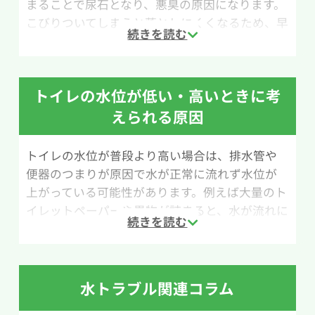
まることで尿石となり、悪臭の原因になります。
こびりついてしまうと落としにくくなるため、早
めの掃除と定期的なメンテナンスが大切です。こ
こでは、クエン酸水を使ったトイレ掃除の方法
を紹介します。
トイレの水位が低い・高いときに考
用意するものは、クエン酸（小さじ1/2）、水
えられる原因
200ml、スプレーボトル、トイレ用ブラシです。
尿石はアルカリ性の汚れのため、酸性であるクエ
トイレの水位が普段より高い場合は、排水管や
ン酸水を使うことで汚れを分解しやすくなりま
便器のつまりが原因で水が正常に流れず水位が
す。水200mlにクエン酸小さじ1/2を溶かし、ス
上がっている可能性があります。例えば大量のト
プレーボトルに入れてクエン酸水を作りましょ
イレットペーパーや異物が詰まると、水が流れに
う。
くくなり便器内の水位が高くなることがありま
す。
まず尿石が気になる部分にクエン酸水をスプレ
ーします。その上からトイレットペーパーをかぶ
逆にトイレの水位が低い場合は、排水管内の空
せ、さらにクエン酸水をかけてパックのように
水トラブル関連コラム
気圧変化によるサイホン現象などで封水が引か
浸透させます。30分ほど放置したあと水を流し、
れ、水位が下がってしまうケースが考えられま