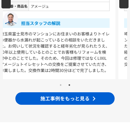
品番・商品名
ー
VシリーズLMPB060A1GDC1G+LDPB060BAGEN2
VシリーズLMPB075A1GDC1G+LDPB075BAGEN2
VシリーズLMPB075A3GDC1G+LDPB075BAGEN2
担当スタッフの解説
VシリーズLMPB075B1GDC1G+LDPB075BAGEN2
VシリーズLMPB075B3GDC1G+LDPB075BAGEN2
埼玉県富士見市の戸建てにお住まいのお客様より、サイフォ
ン（オーバーフロー管）が折れたとのご相談をいただきまし
浴室
た。状況を確認したところ、すでに10年以上使用しており
経年劣化が原因であることが判明しました。一般的にトイレ
シンラ
サザナ
の各部品の耐用年数は10～20年程度であることから便器の
交換をご提案し、新しくTOTO製の便器交換を行いました。
キッチン
ミッテ
施工事例をもっと見る