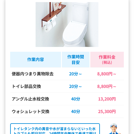
作業時間
作業料金
作業内容
目安
(税込)
便器内つまり異物除去
20分～
8,800円～
トイレ部品交換
20分～
8,800円～
アングル止水栓交換
40分
13,200円
ウォシュレット交換
40分
25,300円
トイレタンク内の異音や水が溜まらないといった水
トラブルも即日対応。24時間年中無休で最速で駆け