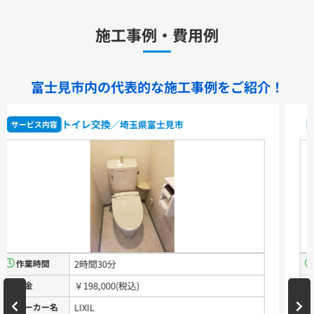
キッチン用水栓金具
施工事例・費用例
TKS05321J
TKS05321Z
TKS05305JA
TKS05305ZA
TKS05320J
TKS05301J
TKS05311J
TKS05310J
TKS05304J
TKS05309J +分岐金具(THF22R)
富士見市内の代表的な
施工事例をご紹介！
洗面化粧台用水栓金具
TLHG30ES
TLHG30ERZ
TLN32TEFR
TLN32TEFRZ
便器交換
／埼玉県富士見市
サービス内容
TLHG31AEFR
TLHG31AEFZ
TLHG30EGR
TLHG30EGZ
TLS05301J
TLS05301Z
TLG05301J
TLG05301Z
TLC32ER
TLC32ERZ
LF-E345SYCN
洗濯機用水栓金具
TW11R
TW11RF
浴室用水栓金具
TBV03401J1
TBV03401Z1
TBV03423J1
TBV03423Z1
作業時間
2時間
料金
￥190,000(税込)
洗面化粧台
メーカー名
TOTO