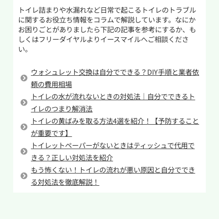
トイレブラシでこすって汚れを落とします。頑固
トイレ詰まりや水漏れなど日常で起こるトイレのトラブル
す。また、排水路に残った紙が水を吸収して水位
な尿石の場合は、同じ手順を数回繰り返すと効
に関するお役立ち情報をコラムで解説しています。なにか
が下がる「毛細管現象」が起こることもありま
果的です。
お困りごとがありましたら下記の記事を参考にするか、も
す。タンク内部の故障（給水バルブや浮き球の不
しくはフリーダイヤルよりイースマイルへご相談くださ
い。
具合など）で給水量が不足し、水がいつもより
尿石は放置すると落としにくくなるだけでな
溜まらないことも原因の一つです。さらに、長期
く、トイレの嫌な臭いの原因にもなります。こま
ウォシュレット交換は自分でできる？DIY手順と業者依
間トイレを使わない間に水が蒸発して水位が低下
めに掃除を行い、尿石を溜めないことが清潔な
頼の費用相場
する場合もあります。
トイレを保つポイントです。
トイレの水が流れないときの対処法｜自分でできるト
こうしたトイレの水位異常はトラブルの前兆か
イレのつまり解消法
トイレの黄ばみを取る方法4選を紹介！【予防すること
もしれません。放置すればトイレが使えなくなっ
が重要です】
たり、悪臭や汚水が溢れる原因にもなりかねませ
トイレットペーパーがないときはティッシュで代用で
ん。早めに原因を見極めて適切に対処しましょ
きる？正しい対処法を紹介
う。無理に自己対処して事態を悪化させるより、
もう怖くない！トイレの流れが悪い原因と自分ででき
水まわり専門の業者に相談して安全に問題を解決
る対処法を徹底解説！
することをおすすめします。