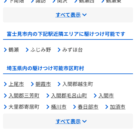
下南畑
諏訪
関沢
鶴瀬西
鶴瀬東
すべて表示
富士見市内の下記駅近隣エリアに駆けつけ可能です
鶴瀬
ふじみ野
みずほ台
埼玉県内の駆けつけ可能市区町村
上尾市
朝霞市
入間郡越生町
入間郡三芳町
入間郡毛呂山町
入間市
大里郡寄居町
桶川市
春日部市
加須市
すべて表示