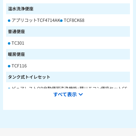
温水洗浄便座
アプリコットTCF4714AK
TCF8CK68
普通便座
TC301
暖房便座
TCF116
タンク式トイレセット
ピュアレストQR自動便器洗浄機能+壁リモコン便座セットCS
すべて表示
232BM+SH233BA+TCF4714AK
ピュアレストQR本体操作型便座セットCS232BM+SH233BA
+TCF8CK68
水栓金具