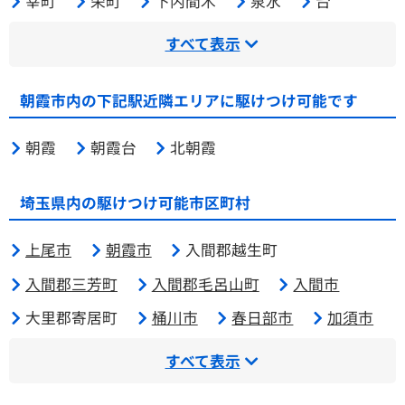
幸町
栄町
下内間木
泉水
台
すべて表示
朝霞市内の下記駅近隣エリアに駆けつけ可能です
朝霞
朝霞台
北朝霞
埼玉県内の駆けつけ可能市区町村
上尾市
朝霞市
入間郡越生町
入間郡三芳町
入間郡毛呂山町
入間市
大里郡寄居町
桶川市
春日部市
加須市
すべて表示