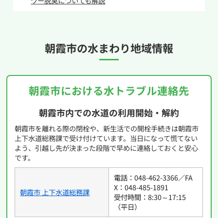
ワー脱臭についても解説
することをおすすめします。
朝霞市の
水まわり地域情報
朝霞市における水トラブル連絡先
朝霞市内での水道の利用開始・解約
朝霞市を離れる際の閉栓や、新生活での開栓手続きは朝霞市
上下水道総務課で受け付けています。当日になって慌てない
よう、引越し先が決まった段階で早めに連絡しておくと安心
です。
電話：048-462-3366／FA
X：048-485-1891
朝霞市 上下水道総務課
受付時間：8:30～17:15
（平日）