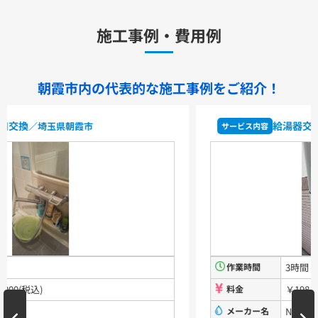
キッチン用水栓金具
施工事例・費用例
TKS05321J
TKS05321Z
TKS05305JA
TKS05305ZA
TKS05320J
TKS05301J
TKS05311J
TKS05310J
TKS05304J
TKS05309J +分岐金具(THF22R)
朝霞市内の代表的な
施工事例をご紹介！
洗面化粧台用水栓金具
TLHG30ES
TLHG30ERZ
TLN32TEFR
TLN32TEFRZ
給湯器交換
／埼玉県朝霞市
サービス内容
TLHG31AEFR
TLHG31AEFZ
TLHG30EGR
TLHG30EGZ
TLS05301J
TLS05301Z
TLG05301J
TLG05301Z
TLC32ER
TLC32ERZ
LF-E345SYCN
洗濯機用水栓金具
TW11R
TW11RF
浴室用水栓金具
TBV03401J1
TBV03401Z1
TBV03423J1
TBV03423Z1
作業時間
3時間
料金
￥198,000(税込)
洗面化粧台
メーカー名
NORITZ