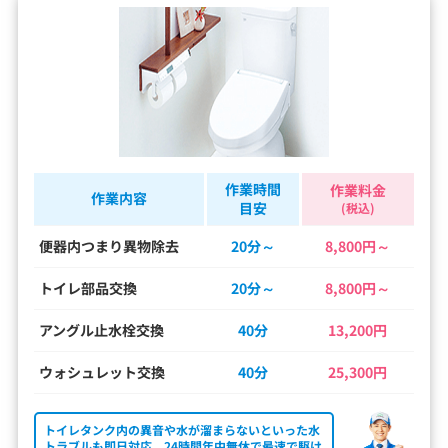
作業時間
作業料金
作業内容
目安
(税込)
便器内つまり異物除去
20分～
8,800円～
トイレ部品交換
20分～
8,800円～
アングル止水栓交換
40分
13,200円
ウォシュレット交換
40分
25,300円
トイレタンク内の異音や水が溜まらないといった水
トラブルも即日対応。24時間年中無休で最速で駆け