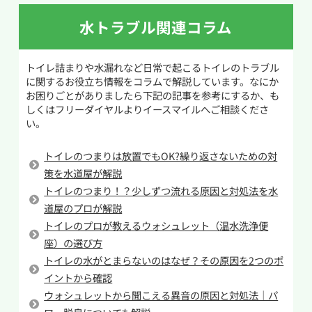
に付いているブラシヘッドを便器内の排水口にゆ
逆にトイレの水位が低い場合は、排水管内の空
っくり差し込みます。詰まりに当たった感触があ
水トラブル関連コラム
気圧変化によるサイホン現象などで封水が引か
ったら、柄を回しながら少しずつ動かし、詰ま
れ、水位が下がってしまうケースが考えられま
りの原因をほぐしていきます。もしトイレットペ
トイレ詰まりや水漏れなど日常で起こるトイレのトラブル
す。また、排水路に残った紙が水を吸収して水位
ーパーが原因であれば、削りながら奥へ押し流
に関するお役立ち情報をコラムで解説しています。なにか
が下がる「毛細管現象」が起こることもありま
すことで解消できる場合があります。
お困りごとがありましたら下記の記事を参考にするか、も
す。タンク内部の故障（給水バルブや浮き球の不
しくはフリーダイヤルよりイースマイルへご相談くださ
い。
具合など）で給水量が不足し、水がいつもより
作業しても改善しない場合や奥で詰まっている場
溜まらないことも原因の一つです。さらに、長期
合は、無理をせず専門業者へ相談することをお
トイレのつまりは放置でもOK?繰り返さないための対
間トイレを使わない間に水が蒸発して水位が低下
すすめします。
策を水道屋が解説
する場合もあります。
トイレのつまり！？少しずつ流れる原因と対処法を水
こうしたトイレの水位異常はトラブルの前兆か
道屋のプロが解説
トイレのプロが教えるウォシュレット（温水洗浄便
もしれません。放置すればトイレが使えなくなっ
座）の選び方
たり、悪臭や汚水が溢れる原因にもなりかねませ
トイレの水がとまらないのはなぜ？その原因を2つのポ
ん。早めに原因を見極めて適切に対処しましょ
イントから確認
う。無理に自己対処して事態を悪化させるより、
ウォシュレットから聞こえる異音の原因と対処法｜パ
水まわり専門の業者に相談して安全に問題を解決