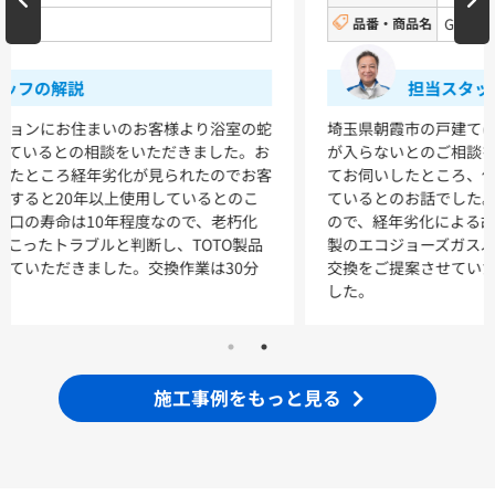
品番・商品名
GT-C2462SAWX
VシリーズLMPB060A1GDC1G+LDPB060BAGEN2
VシリーズLMPB075A1GDC1G+LDPB075BAGEN2
VシリーズLMPB075A3GDC1G+LDPB075BAGEN2
担当スタッフの解説
VシリーズLMPB075B1GDC1G+LDPB075BAGEN2
VシリーズLMPB075B3GDC1G+LDPB075BAGEN2
埼玉県朝霞市の戸建てにお住いのお客様より、給湯器の電源
が入らないとのご相談をいただきました。ご使用状況につい
浴室
てお伺いしたところ、使い始めてから13～14年ほど経過し
ているとのお話でした。給湯器の寿命は10～15年程度です
シンラ
サザナ
ので、経年劣化による故障であると判明しました。ノーリツ
製のエコジョーズガスふろ給湯器（GT-C2462SAWX）への
キッチン
交換をご提案させていただき、3時間で作業を完了いたしま
した。
ミッテ
施工事例をもっと見る