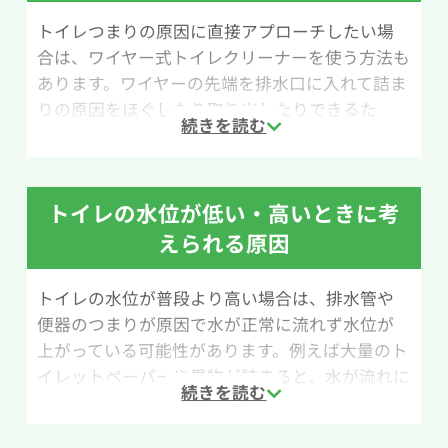
トイレつまりの原因に直接アプローチしたい場
合は、ワイヤー式トイレクリーナーを使う方法も
あります。ワイヤーの先端を排水口に入れて詰ま
りの原因をほぐしたり取り出したりできるた
め、ラバーカップ（すっぽん）で改善しない場合
に試されることが多い道具です。ホームセンター
やネットショップでも比較的手軽に購入できま
トイレの水位が低い・高いときに考
す。
えられる原因
ただし、ワイヤー式トイレクリーナーは本来排水
管の内部を掃除するための道具のため、扱いに
トイレの水位が普段より高い場合は、排水管や
慣れていないと使い方が難しいと感じる場合もあ
便器のつまりが原因で水が正常に流れず水位が
ります。無理に押し込んだり強くこすったりする
上がっている可能性があります。例えば大量のト
と、排水管や便器を傷つける恐れがあるため慎重
イレットペーパーや異物が詰まると、水が流れに
に作業を行いましょう。
くくなり便器内の水位が高くなることがありま
す。
作業手順は次の通りです。まず、ワイヤーの先端