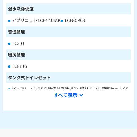
温水洗浄便座
アプリコットTCF4714AK
TCF8CK68
普通便座
TC301
暖房便座
TCF116
タンク式トイレセット
ピュアレストQR自動便器洗浄機能+壁リモコン便座セットCS
すべて表示
232BM+SH233BA+TCF4714AK
ピュアレストQR本体操作型便座セットCS232BM+SH233BA
+TCF8CK68
水栓金具