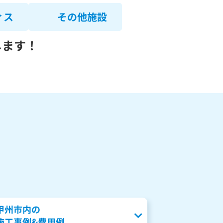
ィス
その他施設
します！
甲州市内の
施工事例&費用例