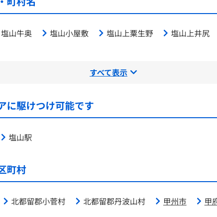
・町村名
塩山牛奥
塩山小屋敷
塩山上粟生野
塩山上井尻
すべて表示
アに駆けつけ可能です
塩山駅
区町村
北都留郡小菅村
北都留郡丹波山村
甲州市
甲