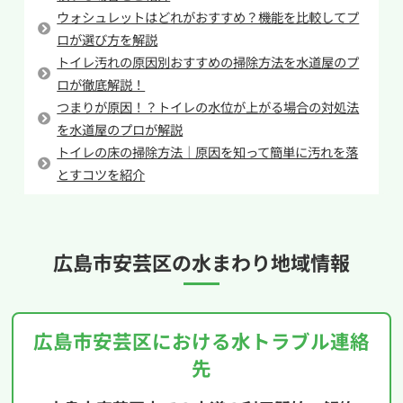
です。
ウォシュレットはどれがおすすめ？機能を比較してプ
「簡単そうに見えるが不安が残る」「応急処置は
ロが選び方を解説
トイレ汚れの原因別おすすめの掃除方法を水道屋のプ
できたが根本解決ではなさそう」と感じたとき
ロが徹底解説！
は、早めに専門業者へ相談するのが安心です。水
つまりが原因！？トイレの水位が上がる場合の対処法
まわりを専門とする業者であれば、状況を確認し
を水道屋のプロが解説
たうえで適切な修理方法を提案できます。イース
トイレの床の掃除方法｜原因を知って簡単に汚れを落
マイルでも、こうしたトイレ修理の相談に対応し
とすコツを紹介
ており、無理な自己対応によるトラブル拡大を防
ぐことができます。
広島市安芸区の
水まわり地域情報
広島市安芸区における水トラブル連絡
先