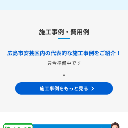
水栓金具
キッチン用水栓金具
施工事例・費用例
TKS05321J
TKS05321Z
TKS05305JA
TKS05305ZA
TKS05320J
TKS05301J
TKS05311J
TKS05310J
TKS05304J
TKS05309J +分岐金具(THF22R)
広島市安芸区内の代表的な
施工事例をご紹介！
洗面化粧台用水栓金具
只今準備中です
TLHG30ES
TLHG30ERZ
TLN32TEFR
TLN32TEFRZ
TLHG31AEFR
TLHG31AEFZ
TLHG30EGR
TLHG30EGZ
TLS05301J
TLS05301Z
TLG05301J
TLG05301Z
TLC32ER
TLC32ERZ
LF-E345SYCN
施工事例をもっと見る
洗濯機用水栓金具
TW11R
TW11RF
浴室用水栓金具
TBV03401J1
TBV03401Z1
TBV03423J1
TBV03423Z1