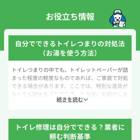
お役立ち情報
自分でできるトイレつまりの対処法
（お湯を使う方法）
トイレつまりの中でも、トイレットペーパーが詰
まった程度の軽度なものであれば、ご家庭で対処
できる場合があります。ここでは、特別な道具が
なくても試せる「お湯を使った方法」を紹介しま
す。
用意するものは、バケツや洗面器などのお湯を
注げる容器と、50℃程度のお湯です。お湯の温度
トイレ修理は自分でできる？業者に
には注意が必要で、熱湯を使うと便器が急激な温
頼む判断基準
度変化でひび割れたり破損したりする恐れがあ