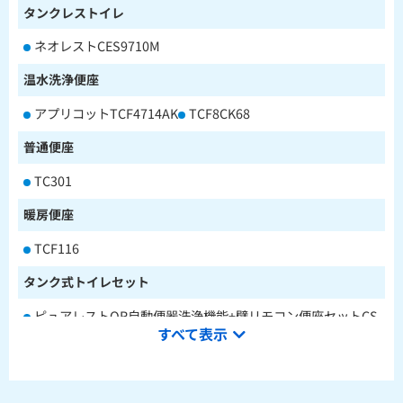
タンクレストイレ
ネオレストCES9710M
温水洗浄便座
アプリコットTCF4714AK
TCF8CK68
普通便座
TC301
暖房便座
TCF116
タンク式トイレセット
ピュアレストQR自動便器洗浄機能+壁リモコン便座セットCS
すべて表示
232BM+SH233BA+TCF4714AK
ピュアレストQR本体操作型便座セットCS232BM+SH233BA
+TCF8CK68