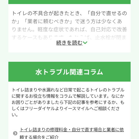
りますので注意してください。
トイレの不具合が起きたとき、「自分で直せるの
か」「業者に頼むべきか」で迷う方は少なくあ
作業手順は以下の通りです。まず、便器内の水位
りません。軽度な症状であれば、自己対応で改善
が高くなっている場合は、バケツなどで水を汲み
するケースもあります。たとえば、止水栓が閉ま
出して普段の水位まで減らします。その後、用意
っているだけで水が出ない場合や、タンク内のチ
したお湯を少し高い位置からゆっくり注ぎます。
ェーンが外れているといった単純なトラブルは、
これを数回繰り返し、1時間ほど放置してから水
説明書を確認しながら対処できることがありま
を流して改善しているか確認しましょう。
す。
水トラブル関連コラム
この方法は、お湯によってトイレットペーパーを
一方で、水漏れが止まらない、何度直しても同じ
ふやかし、詰まりの原因をほぐす仕組みです。さ
トイレ詰まりや水漏れなど日常で起こるトイレのトラブル
症状を繰り返す、床や壁が濡れているといった場
らに高い位置からお湯を注ぐことで水圧が加わ
に関するお役立ち情報をコラムで解説しています。なにか
合は注意が必要です。配管内部の破損や接続部の
り、詰まりを押し流しやすくなります。ただし、
お困りごとがありましたら下記の記事を参考にするか、も
劣化が原因になっていることも多く、無理に作業
固形物を落とした場合や症状が改善しない場合
しくはフリーダイヤルよりイースマイルへご相談くださ
い。
を続けると被害が広がる恐れがあります。また、
は、無理をせず専門業者に相談することをおす
部品交換が必要な修理や、原因がはっきりしない
すめします。
トイレ詰まりの修理料金・自分で直す場合と業者に依
不具合は、専門知識がないと判断が難しいもの
頼する場合をご紹介