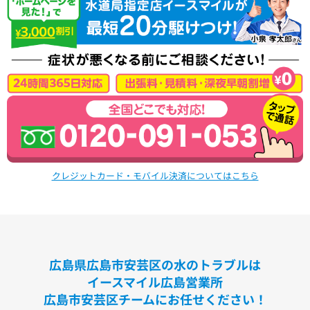
洗面化粧台
VシリーズLMPB060A1GDC1G+LDPB060BAGEN2
VシリーズLMPB075A1GDC1G+LDPB075BAGEN2
VシリーズLMPB075A3GDC1G+LDPB075BAGEN2
VシリーズLMPB075B1GDC1G+LDPB075BAGEN2
VシリーズLMPB075B3GDC1G+LDPB075BAGEN2
浴室
シンラ
サザナ
クレジットカード・モバイル決済についてはこちら
キッチン
ミッテ
広島県広島市安芸区の水のトラブルは
イースマイル広島営業所
広島市安芸区チームにお任せください！