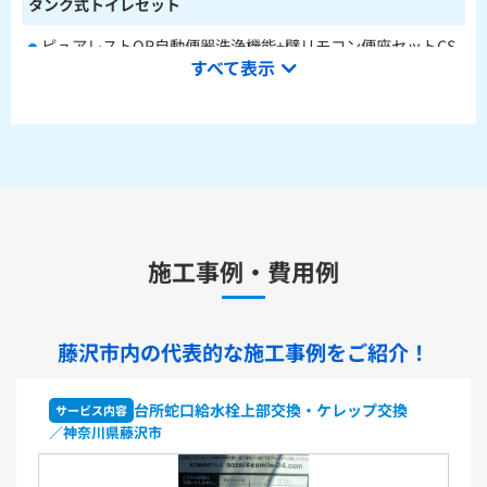
タンク式トイレセット
ピュアレストQR自動便器洗浄機能+壁リモコン便座セットCS
すべて表示
232BM+SH233BA+TCF4714AK
ピュアレストQR本体操作型便座セットCS232BM+SH233BA
+TCF8CK68
水栓金具
キッチン用水栓金具
施工事例・費用例
TKS05321J
TKS05321Z
TKS05305JA
TKS05305ZA
TKS05320J
TKS05301J
TKS05311J
TKS05310J
TKS05304J
TKS05309J +分岐金具(THF22R)
藤沢市内の代表的な
施工事例をご紹介！
洗面化粧台用水栓金具
TLHG30ES
TLHG30ERZ
TLN32TEFR
TLN32TEFRZ
台所蛇口給水栓上部交換・ケレップ交換
サービス内容
TLHG31AEFR
TLHG31AEFZ
TLHG30EGR
TLHG30EGZ
／神奈川県藤沢市
TLS05301J
TLS05301Z
TLG05301J
TLG05301Z
TLC32ER
TLC32ERZ
LF-E345SYCN