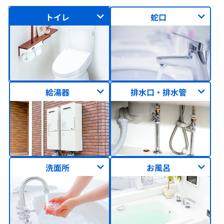
トイレ
蛇口
給湯器
排水口・排水管
洗面所
お風呂