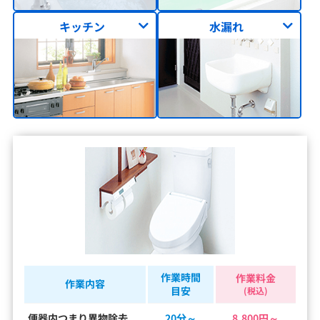
キッチン
水漏れ
作業時間
作業料金
作業内容
目安
(税込)
便器内つまり異物除去
20分～
8,800円～