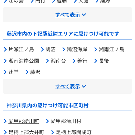
江の島
円行
遠藤
大庭
獺郷
すべて表示
藤沢市内の下記駅近隣エリアに駆けつけ可能です
片瀬江ノ島
鵠沼
鵠沼海岸
湘南江ノ島
湘南海岸公園
湘南台
善行
長後
辻堂
藤沢
すべて表示
神奈川県内の駆けつけ可能市区町村
愛甲郡愛川町
愛甲郡清川村
足柄上郡大井町
足柄上郡開成町