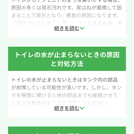
原因の多くは尿石汚れです。尿はねが蓄積して固
まることで尿石となり、悪臭の原因になります。
こびりついてしまうと落としにくくなるため、早
めの掃除と定期的なメンテナンスが大切です。こ
こでは、クエン酸水を使ったトイレ掃除の方法
を紹介します。
トイレの水が止まらないときの原因
用意するものは、クエン酸（小さじ1/2）、水
と対処方法
200ml、スプレーボトル、トイレ用ブラシです。
尿石はアルカリ性の汚れのため、酸性であるクエ
トイレの水が止まらないときはタンク内の部品
ン酸水を使うことで汚れを分解しやすくなりま
が故障している可能性が高いです。しかし、タン
す。水200mlにクエン酸小さじ1/2を溶かし、ス
クを無理に開けると他の部品までも破損させて
プレーボトルに入れてクエン酸水を作りましょ
しまう可能性があるので注意してください。
う。
水が止まらないときは水量を調節している浮き玉
まず尿石が気になる部分にクエン酸水をスプレ
もしくは、便器へ供給する水を調整するフロー
ーします。その上からトイレットペーパーをかぶ
トバルブの破損が疑われます。まずはトイレ室内