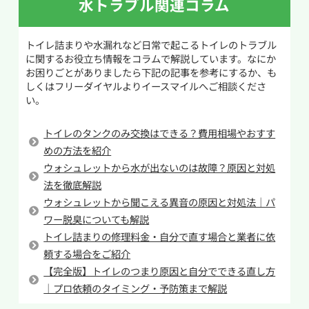
せ、さらにクエン酸水をかけてパックのように
水トラブル関連コラム
についている止水栓を閉め、水の供給を止めてく
浸透させます。30分ほど放置したあと水を流し、
ださい。自分での修理が無理だと判断したらこ
トイレブラシでこすって汚れを落とします。頑固
トイレ詰まりや水漏れなど日常で起こるトイレのトラブル
の時点で水道業者へ連絡をしてください。
な尿石の場合は、同じ手順を数回繰り返すと効
に関するお役立ち情報をコラムで解説しています。なにか
果的です。
お困りごとがありましたら下記の記事を参考にするか、も
タンク内の部品の知識があり、工具と新しい部品
しくはフリーダイヤルよりイースマイルへご相談くださ
が手元にある場合は自身で修理するのも一つの
い。
尿石は放置すると落としにくくなるだけでな
手です。
く、トイレの嫌な臭いの原因にもなります。こま
タンクを開けて水量を確認した際に水がオーバ
トイレのタンクのみ交換はできる？費用相場やおすす
めに掃除を行い、尿石を溜めないことが清潔な
ーフロー管の線よりも上にあるのであればボール
めの方法を紹介
トイレを保つポイントです。
タップの故障の可能性が高いのでこちらを交換
ウォシュレットから水が出ないのは故障？原因と対処
することで収まることがあります。
法を徹底解説
ウォシュレットから聞こえる異音の原因と対処法｜パ
一方で、オーバーフロー管の線よりも下にあるの
ワー脱臭についても解説
であればフロートバルブやそれにつながるチェ
トイレ詰まりの修理料金・自分で直す場合と業者に依
ーンの不具合の可能性が高いです。フロートバル
頼する場合をご紹介
ブはゴムでできており、触れてみて黒い色が手に
【完全版】トイレのつまり原因と自分でできる直し方
つくようであれば劣化しているため交換が必要で
｜プロ依頼のタイミング・予防策まで解説
す。