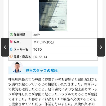
洗濯機用水栓金具
TW11R
TW11RF
浴室用水栓金具
TBV03401J1
TBV03401Z1
TBV03423J1
TBV03423Z1
作業時間
30分
料金
￥11,685(税込)
洗面化粧台
メーカー名
TOTO
VシリーズLMPB060A1GDC1G+LDPB060BAGEN2
品番・商品名
PR18A-13
VシリーズLMPB075A1GDC1G+LDPB075BAGEN2
VシリーズLMPB075A3GDC1G+LDPB075BAGEN2
VシリーズLMPB075B1GDC1G+LDPB075BAGEN2
担当スタッフの解説
VシリーズLMPB075B3GDC1G+LDPB075BAGEN2
神奈川県藤沢市の戸建にお住まいのお客様より台所蛇口から
浴室
水漏れが起こっているとの相談をいただきました。お伺いし
て状況を確認したところ、経年劣化により水栓上部とケレッ
シンラ
サザナ
プが摩耗したとが原因で起こったトラブルであることが確認
できました。お客さまに部品をTOTO製品へ交換することを
ご提案させていただき、作業を行いました。交換作業は30
キッチン