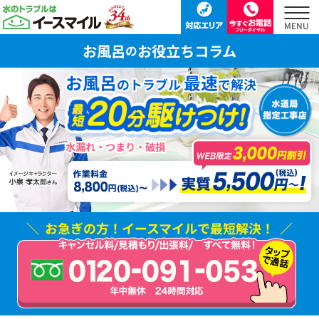
お風呂
お役立ちコラム
の
お風呂
最速
のトラブル
で解決
水漏れ・つまり・破損
お急ぎの方！
イースマイルで最短解決！