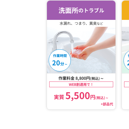
洗面所
のトラブル
水漏れ、つまり、異臭
など
作業時間
20
分
～
作業料金 8,800円
～
(税込)
WEB割適用で！
5,500
実質
円
(税込)
～
+部品代