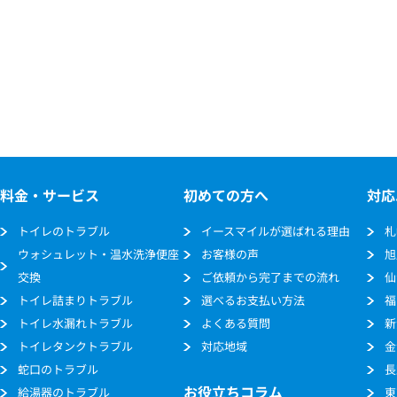
料金・サービス
初めての方へ
対応
トイレのトラブル
イースマイルが選ばれる理由
札
ウォシュレット・温水洗浄便座
お客様の声
旭
交換
ご依頼から完了までの流れ
仙
トイレ詰まりトラブル
選べるお支払い方法
福
トイレ水漏れトラブル
よくある質問
新
トイレタンクトラブル
対応地域
金
蛇口のトラブル
長
お役立ちコラム
給湯器のトラブル
東