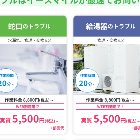
蛇口
給湯器
のトラブル
のトラブル
水漏れ、修理・交換
修理・交換
など
など
作業時間
作業時間
20
20
分
分
～
～
作業料金 8,800円
～
作業料金 8,800円
～
(税込)
(税込)
WEB割適用で！
WEB割適用で！
5,500
5,500
実質
円
実質
円
(税込)
～
(税込)
+部品代
+部