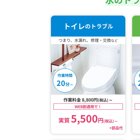
トイレ
のトラブル
つまり、水漏れ、修理・交換
など
作業時間
20
分
～
作業料金 8,800円
～
(税込)
WEB割適用で！
5,500
実質
円
(税込)
～
+部品代