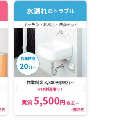
水漏れ
のトラブル
キッチン・お風呂・洗面所
など
作業時間
20
分
～
作業料金 8,800円
～
(税込)
WEB割適用で！
5,500
実質
円
～
(税込)
～
品代
+部品代