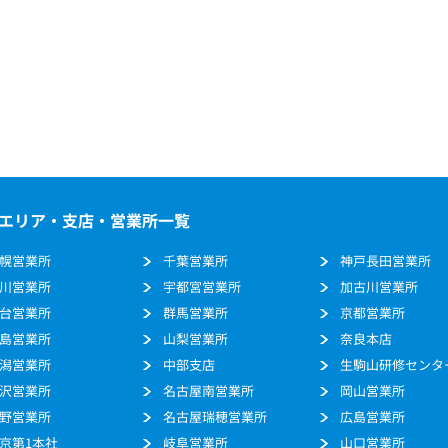
エリア・支店・営業所一覧
幌営業所
千葉営業所
神戸長田営業所
川営業所
宇都宮営業所
加古川営業所
台営業所
群馬営業所
京都営業所
島営業所
山梨営業所
奈良本店
潟営業所
中部支店
生駒山研修センタ
沢営業所
名古屋南営業所
岡山営業所
野営業所
名古屋瑞穂営業所
広島営業所
京第1本社
岐阜営業所
山口営業所