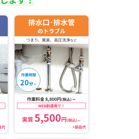
排水口･排水管
のトラブル
つまり、異臭、高圧洗浄
など
作業時間
20
分
～
作業料金 8,800円
～
(税込)
WEB割適用で！
5,500
実質
円
～
(税込)
～
品代
+部品代