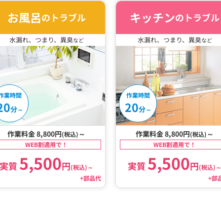
お風呂
キッチン
のトラブル
のトラブル
水漏れ、つまり、異臭
水漏れ、つまり、異臭
など
など
作業時間
作業時間
20
20
分
分
～
～
作業料金 8,800円
～
作業料金 8,800円
～
(税込)
(税込)
WEB割適用で！
WEB割適用で！
5,500
5,500
実質
円
実質
円
(税込)
～
(税込)
+部品代
+部